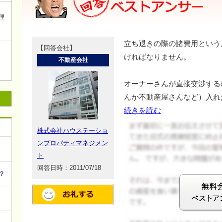
理
立ち退きの際の諸費用という
【回答会社】
ければなりません。
不動産会社
オーナーさんが直接交渉する
んか不動産屋さんなど）入れ
続きを読む
株式会社ハウステーショ
ンプロパティマネジメン
ト
回答日時：2011/07/18
？