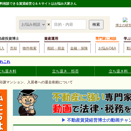
料相談できる賃貸経営Ｑ＆Ａサイトはお悩み大家さん
×
博士の研
動産投資博士
資産運用
専門家に相談
学ぶ
購入
売却
物件検索
相続・税金
金融・保険
お悩みQ&A
動
れこれ
立ち退き料
立ち退き 拒否
立ち退き料
 分譲マンション、入居者への退去依頼について
▶ 不動産賃貸経営博士の動画チャ