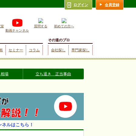
ログイン
会員登録
究室
質問する
初めての方へ
動画チャンネル
その道のプロ
画
セミナー
コラム
会社探し
専門家探し
 相場
立ち退き 正当事由
ンネルはこちら！