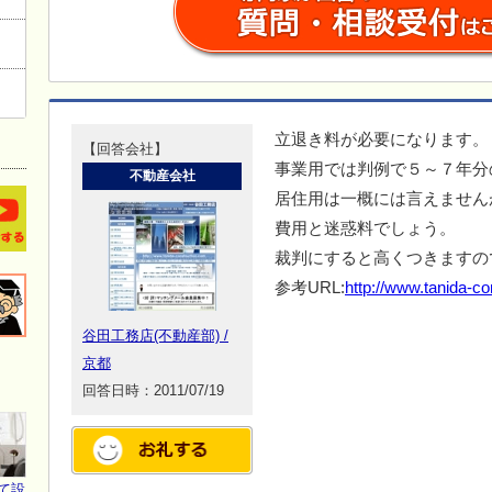
立退き料が必要になります。
【回答会社】
事業用では判例で５～７年分
不動産会社
居住用は一概には言えません
費用と迷惑料でしょう。
裁判にすると高くつきますの
参考URL:
http://www.tanida-co
谷田工務店(不動産部) /
京都
回答日時：2011/07/19
て設