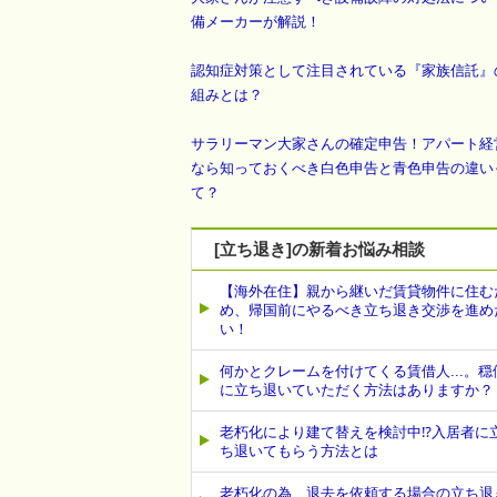
備メーカーが解説！
認知症対策として注目されている『家族信託』
組みとは？
サラリーマン大家さんの確定申告！アパート経
なら知っておくべき白色申告と青色申告の違い
て？
[立ち退き]の新着お悩み相談
【海外在住】親から継いだ賃貸物件に住む
め、帰国前にやるべき立ち退き交渉を進め
い！
何かとクレームを付けてくる賃借人...。穏
に立ち退いていただく方法はありますか？
老朽化により建て替えを検討中⁉入居者に
ち退いてもらう方法とは
老朽化の為、退去を依頼する場合の立ち退