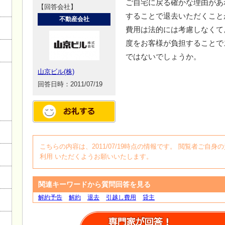
ご自宅に戻る確かな理由があ
【回答会社】
することで退去いただくこと
不動産会社
費用は法的には考慮しなくて
度をお客様が負担することで
ではないでしょうか。
山京ビル(株)
回答日時：2011/07/19
こちらの内容は、2011/07/19時点の情報です。 閲覧者ご
利用 いただくようお願いいたします。
関連キーワードから質問回答を見る
解約予告
解約
退去
引越し費用
貸主