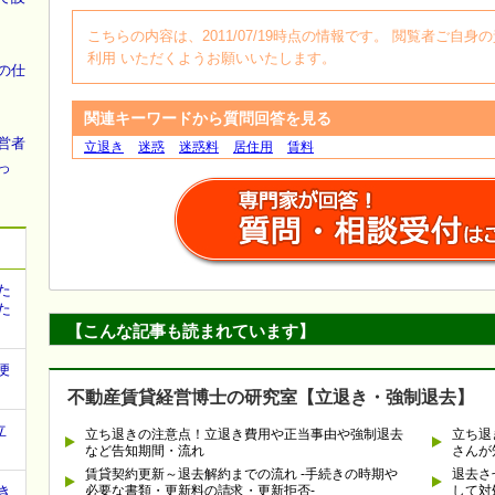
こちらの内容は、2011/07/19時点の情報です。 閲覧者ご
利用 いただくようお願いいたします。
の仕
関連キーワードから質問回答を見る
営者
立退き
迷惑
迷惑料
居住用
賃料
っ
た
た
【こんな記事も読まれています】
便
不動産賃貸経営博士の研究室【立退き・強制退去】
立
立ち退きの注意点！立退き費用や正当事由や強制退去
立ち退
など告知期間・流れ
さんが
賃貸契約更新～退去解約までの流れ -手続きの時期や
退去さ
き
必要な書類・更新料の請求・更新拒否-
して対