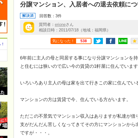
分譲マンション、入居者への退去依頼につ
回答数：3件
質問者：
erione
さん
相談日時：2011/07/18（地域：福岡県）
気になった！
538
へ！
6年前に主人の母と同居する事になり分譲マンションを持
と住むには狭いので広い今の賃貸の1軒屋に住んでいま
いろいろあり主人の母は家を出て行きこの家に住んでい
マンションの方は賃貸で今、住んでいる方がいます。
ただこの不景気でマンション収入はありますが私達が借
支がだんだん苦しくなってきてその方にマンションから
ですが・・・。