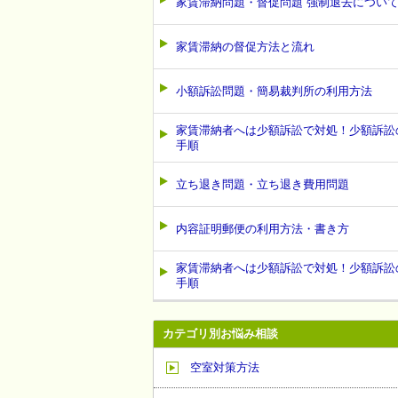
家賃滞納問題・督促問題 強制退去につい
家賃滞納の督促方法と流れ
小額訴訟問題・簡易裁判所の利用方法
家賃滞納者へは少額訴訟で対処！少額訴訟
手順
立ち退き問題・立ち退き費用問題
内容証明郵便の利用方法・書き方
家賃滞納者へは少額訴訟で対処！少額訴訟
手順
カテゴリ別お悩み相談
空室対策方法