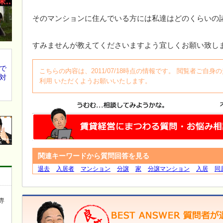
そのマンションに住んでいる方には私達はどのくらいの
すみませんが教えてくださいますよう宜しくお願い致し
で
こちらの内容は、2011/07/18時点の情報です。 閲覧者ご
対
利用 いただくようお願いいたします。
関連キーワードから質問回答を見る
退去
入居者
マンション
分譲
家
分譲マンション
入居
同
専