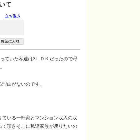
いて
立ち退き
っていた私達は3ＬＤＫだったので母
す。
る理由がないのです。
りている一軒家とマンション収入の収
出て頂きそこに私達家族が戻りたいの