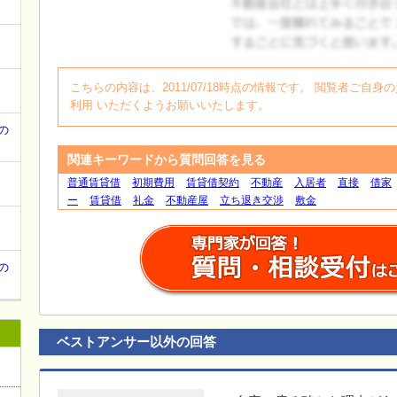
て
ログイン
こちらの内容は、2011/07/18時点の情報です。 閲覧者ご
利用 いただくようお願いいたします。
の
関連キーワードから質問回答を見る
普通賃貸借
初期費用
賃貸借契約
不動産
入居者
直接
借家
ー
賃貸借
礼金
不動産屋
立ち退き交渉
敷金
の
ベストアンサー以外の回答