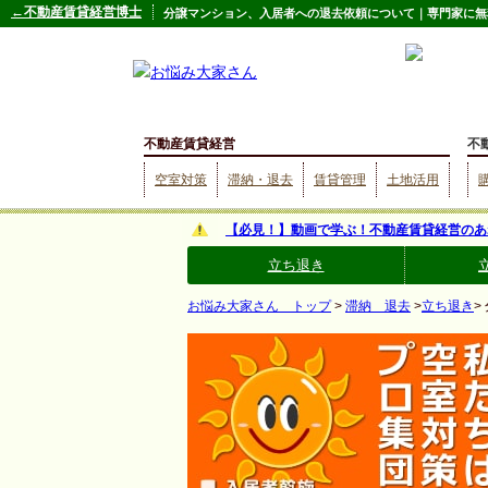
←不動産賃貸経営博士
分譲マンション、入居者への退去依頼について｜専門家に無
不動産賃貸経営
不
空室対策
滞納・退去
賃貸管理
土地活用
【必見！】動画で学ぶ！不動産賃貸経営のあ
立ち退き
お悩み大家さん トップ
>
滞納 退去
>
立ち退き
>