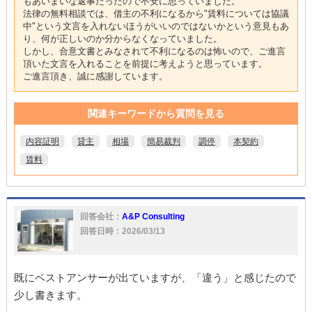
もあいまいな返事だったので不安に思っていました。
法律の無料相談では、借主の不利になるから"賃料については協議
中"という文言を入れないほうがいいのではないかという意見もあ
り、何が正しいのか分からなくなっていました。
しかし、合意文書とみなされて不利になるのは怖いので、ご進言
頂いた文言を入れることを前提に考えようと思っています。
ご進言頂き、誠に感謝しています。
関連キーワードから質問を見る
内容証明
貸主
相場
簡易裁判
調停
本契約
賃料
回答会社：
A&P Consulting
回答日時：2026/03/13
既にベストアンサーが出ていますが、「違う」と感じたので
少し書きます。