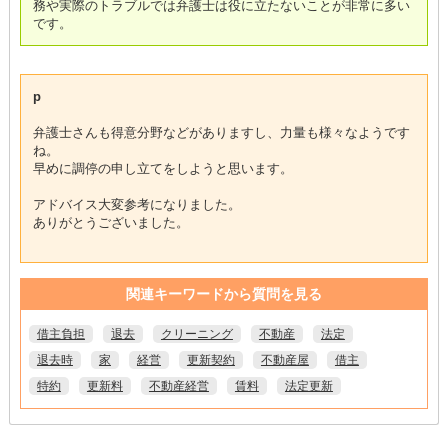
務や実際のトラブルでは弁護士は役に立たないことが非常に多い
です。
p
弁護士さんも得意分野などがありますし、力量も様々なようです
ね。
早めに調停の申し立てをしようと思います。
アドバイス大変参考になりました。
ありがとうございました。
関連キーワードから質問を見る
借主負担
退去
クリーニング
不動産
法定
退去時
家
経営
更新契約
不動産屋
借主
特約
更新料
不動産経営
賃料
法定更新