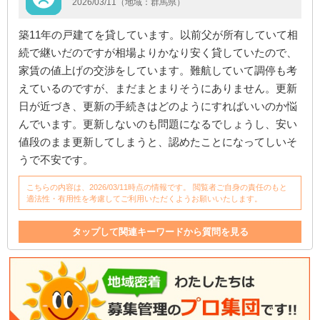
2026/03/11（地域：群馬県）
築11年の戸建てを貸しています。以前父が所有していて相
続で継いだのですが相場よりかなり安く貸していたので、
家賃の値上げの交渉をしています。難航していて調停も考
えているのですが、まだまとまりそうにありません。更新
日が近づき、更新の手続きはどのようにすればいいのか悩
んでいます。更新しないのも問題になるでしょうし、安い
値段のまま更新してしまうと、認めたことになってしいそ
うで不安です。
こちらの内容は、2026/03/11時点の情報です。 閲覧者ご自身の責任のもと
適法性・有用性を考慮してご利用いただくようお願いいたします。
タップして関連キーワードから質問を見る
相続
家
家賃
値上げ
対応
相場
調停