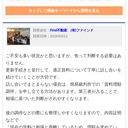
タップして関連キーワードから質問を見る
契約書
賃貸借契約
借家
法定
家
賃借人
賃貸借
賃貸借契約書
調停
自動更新
賃料
法定更新
回答会社：
Find不動産 (有)ファインド
借地借家法
回答日時：2026/03/12
ご不安も多い状況かと思いますが、焦って判断する必要はあ
りません。
更新手続きと並行して、適正賃料について丁寧に話し合いを
続けていくことが大切です。
話し合いでまとまらない場合は、簡易裁判所での「賃料増額
調停」を申し立てる方法があります。第三者が入ることで、
相場に基づいた判断がされやすくなります。
後の調停などの際にも整理しやすくなりますので、内容証明
などで
「現在の賃料は相場と乖離しているため、増額を求めてい