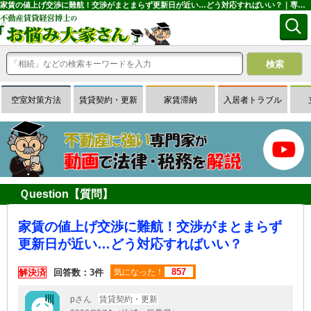
家賃の値上げ交渉に難航！交渉がまとまらず更新日が近い…どう対応すればいい？｜専門家に無料相談できる賃貸経営Ｑ＆Ａサイトはお悩み大家さん
空室対策方法
賃貸契約・更新
家賃滞納
入居者トラブル
Ｑuestion【質問】
家賃の値上げ交渉に難航！交渉がまとまらず
更新日が近い…どう対応すればいい？
857
解決済
回答数：3件
気になった！
pさん
賃貸契約・更新