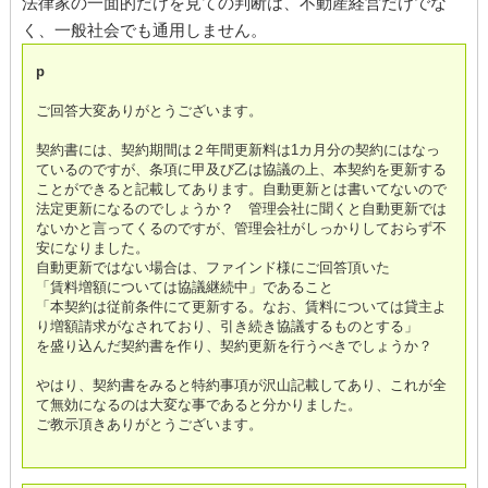
法律家の一面的だけを見ての判断は、不動産経営だけでな
く、一般社会でも通用しません。
p
ご回答大変ありがとうございます。
契約書には、契約期間は２年間更新料は1カ月分の契約にはなっ
ているのですが、条項に甲及び乙は協議の上、本契約を更新する
ことができると記載してあります。自動更新とは書いてないので
法定更新になるのでしょうか？ 管理会社に聞くと自動更新では
ないかと言ってくるのですが、管理会社がしっかりしておらず不
安になりました。
自動更新ではない場合は、ファインド様にご回答頂いた
「賃料増額については協議継続中」であること
「本契約は従前条件にて更新する。なお、賃料については貸主よ
り増額請求がなされており、引き続き協議するものとする」
を盛り込んだ契約書を作り、契約更新を行うべきでしょうか？
やはり、契約書をみると特約事項が沢山記載してあり、これが全
て無効になるのは大変な事であると分かりました。
ご教示頂きありがとうございます。