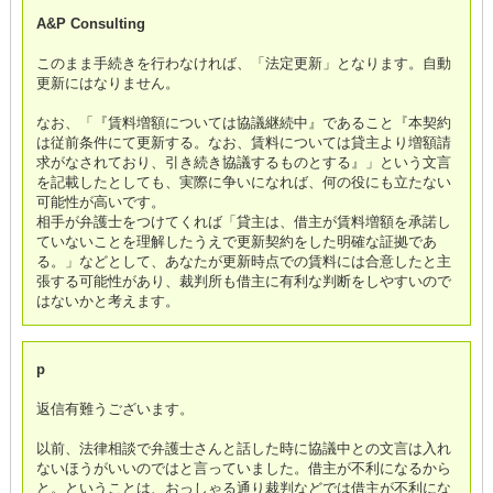
A&P Consulting
このまま手続きを行わなければ、「法定更新」となります。自動
更新にはなりません。
なお、「『賃料増額については協議継続中』であること『本契約
は従前条件にて更新する。なお、賃料については貸主より増額請
求がなされており、引き続き協議するものとする』」という文言
を記載したとしても、実際に争いになれば、何の役にも立たない
可能性が高いです。
相手が弁護士をつけてくれば「貸主は、借主が賃料増額を承諾し
ていないことを理解したうえで更新契約をした明確な証拠であ
る。」などとして、あなたが更新時点での賃料には合意したと主
張する可能性があり、裁判所も借主に有利な判断をしやすいので
はないかと考えます。
p
返信有難うございます。
以前、法律相談で弁護士さんと話した時に協議中との文言は入れ
ないほうがいいのではと言っていました。借主が不利になるから
と。ということは、おっしゃる通り裁判などでは借主が不利にな