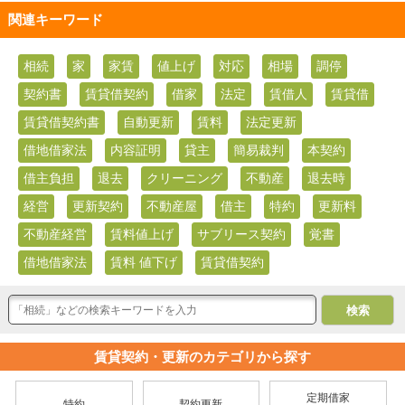
関連キーワード
相続
家
家賃
値上げ
対応
相場
調停
契約書
賃貸借契約
借家
法定
賃借人
賃貸借
賃貸借契約書
自動更新
賃料
法定更新
借地借家法
内容証明
貸主
簡易裁判
本契約
借主負担
退去
クリーニング
不動産
退去時
経営
更新契約
不動産屋
借主
特約
更新料
不動産経営
賃料値上げ
サブリース契約
覚書
借地借家法
賃料 値下げ
賃貸借契約
賃貸契約・更新のカテゴリから探す
定期借家
特約
契約更新