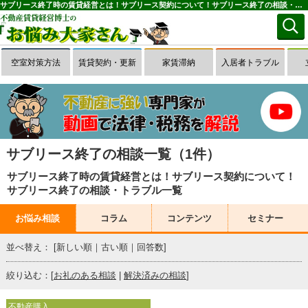
サブリース終了時の賃貸経営とは！サブリース契約について！サブリース終了の相談・トラブル一覧(1～1件目)｜お悩み大家さん
空室対策方法
賃貸契約・更新
家賃滞納
入居者トラブル
サブリース終了の相談一覧（1件）
サブリース終了時の賃貸経営とは！サブリース契約について！
サブリース終了の相談・トラブル一覧
お悩み相談
コラム
コンテンツ
セミナー
並べ替え： [
新しい順
｜
古い順
｜
回答数
]
絞り込む：[
お礼のある相談
|
解決済みの相談
]
不動産購入