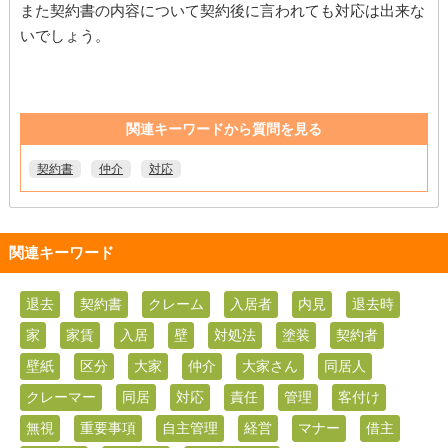
また契約書の内容について契約後に言われても対応は出来な
いでしょう。
関連キーワードから質問を見る
契約書
仲介
対応
関連キーワード
退去
契約書
クレーム
入居者
内見
退去時
家
家賃
入居
壁
対処法
塗装
契約者
壁紙
区分
大家
仲介
大家さん
同居人
クレーマー
同居
対応
責任
管理
客付け
無視
重要事項
自主管理
経営
マナー
借主