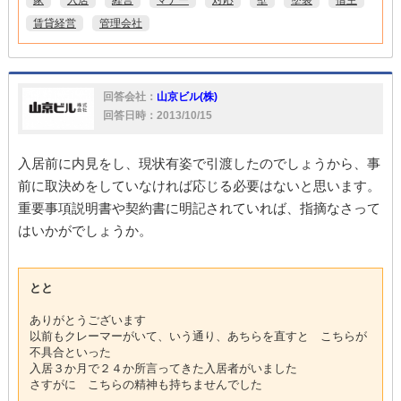
家
入居
経営
マナー
対応
壁
塗装
借主
賃貸経営
管理会社
回答会社：
山京ビル(株)
回答日時：2013/10/15
入居前に内見をし、現状有姿で引渡したのでしょうから、事
前に取決めをしていなければ応じる必要はないと思います。
重要事項説明書や契約書に明記されていれば、指摘なさって
はいかがでしょうか。
とと
ありがとうございます
以前もクレーマーがいて、いう通り、あちらを直すと こちらが
不具合といった
入居３か月で２４か所言ってきた入居者がいました
さすがに こちらの精神も持ちませんでした