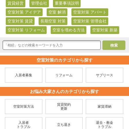
賃貸経営
管理会社
重要事項説明
空室対策 アイデア
空室 解消
空室対策 アパート
空室対策 賃貸
長期空室 対策
空室対策 管理会社
空室対策 リフォーム
空室を埋める方法
空室対策 新築
空室対策のカテゴリから探す
入居者募集
リフォーム
サブリース
お悩み大家さんのカテゴリから探す
賃貸契約
空室対策方法
家賃滞納
更新
入居者
退去・敷金
立ち退き
トラブル
トラブル