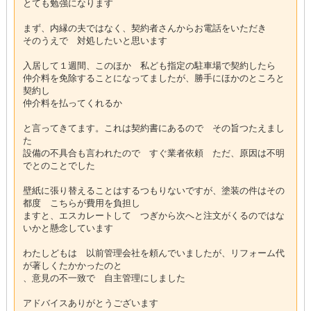
とても勉強になります
まず、内縁の夫ではなく、契約者さんからお電話をいただき
そのうえで 対処したいと思います
入居して１週間、このほか 私ども指定の駐車場で契約したら
仲介料を免除することになってましたが、勝手にほかのところと
契約し
仲介料を払ってくれるか
と言ってきてます。これは契約書にあるので その旨つたえまし
た
設備の不具合も言われたので すぐ業者依頼 ただ、原因は不明
でとのことでした
壁紙に張り替えることはするつもりないですが、塗装の件はその
都度 こちらが費用を負担し
ますと、エスカレートして つぎから次へと注文がくるのではな
いかと懸念しています
わたしどもは 以前管理会社を頼んでいましたが、リフォーム代
が著しくたかかったのと
、意見の不一致で 自主管理にしました
アドバイスありがとうございます