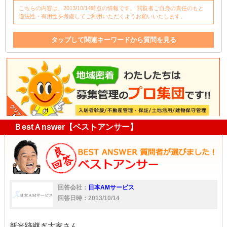
こちらの内容は、2013/10/14時点の情報です。 閲覧者ご自身の責任のもと
適法性・有用性を考慮してご利用いただくようお願いいたします。
タップして関連キーワードから質問を見る
退去
契約書
クレーム
入居者
内見
退去時
家
家賃
入居
壁
対処法
塗装
契約者
壁紙
区分
ＢestＡnswer【ベストアンサー】
回答会社：
日本AMサービス
回答日時：2013/10/14
新米跡継ぎ大家さん