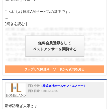
こんにちは日本AMサービスの堂下です。
…
[ 続きを読む ]
無料会員登録をして
ベストアンサーを閲覧する
タップして関連キーワードから質問を見る
大家
入居者
仲介
大家さん
同居人
家
クレーマー
入居
同居
対応
契約者
回答会社：
株式会社ホームランドエステート
回答日時：2013/10/15
新米跡継ぎ大家さま