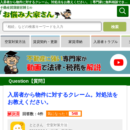
入居者から物件に対するクレーム。対処法をお教えください。｜専門家に無料相談できる賃貸経営Ｑ＆Ａサイトはお悩み大家さん
空室対策方法
賃貸契約・更新
家賃滞納
入居者トラブル
Ｑuestion【質問】
入居者から物件に対するクレーム。対処法を
お教えください。
548
解決済
回答数：4件
気になった！
ととさん
空室対策方法