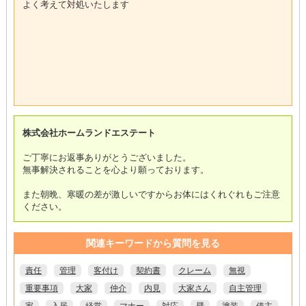
よく考えて対処いたします
株式会社ホームランドエステート
ご丁寧にお返事ありがとうございました。
無事解決されることを心より願っております。
また朝晩、寒暖の差が激しいですからお体にはくれぐれもご注意
ください。
関連キーワードから質問を見る
責任
管理
客付け
契約書
クレーム
無視
重要事項
大家
仲介
内見
大家さん
自主管理