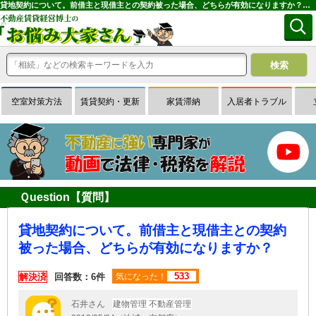
貸地契約について。前借主と現借主との契約被った場合、どちらが有効になりますか？｜専門家に無料相談できる賃貸経営Ｑ＆Ａサイトはお悩み大家さん
空室対策方法
賃貸契約・更新
家賃滞納
入居者トラブル
Ｑuestion【質問】
貸地契約について。前借主と現借主との契約
被った場合、どちらが有効になりますか？
533
解決済
回答数：6件
気になった！
石井さん
建物管理 不動産管理