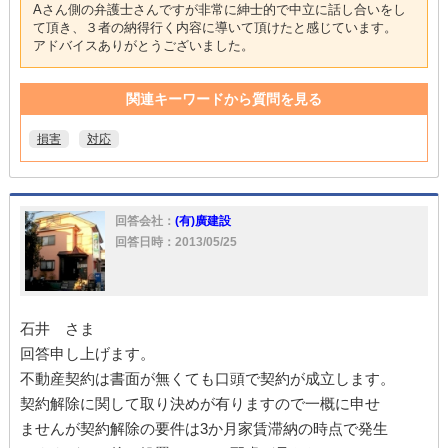
Aさん側の弁護士さんですが非常に紳士的で中立に話し合いをし
て頂き、３者の納得行く内容に導いて頂けたと感じています。
アドバイスありがとうございました。
関連キーワードから質問を見る
損害
対応
回答会社：
(有)廣建設
回答日時：2013/05/25
石井 さま
回答申し上げます。
不動産契約は書面が無くても口頭で契約が成立します。
契約解除に関して取り決めが有りますので一概に申せ
ませんが契約解除の要件は3か月家賃滞納の時点で発生