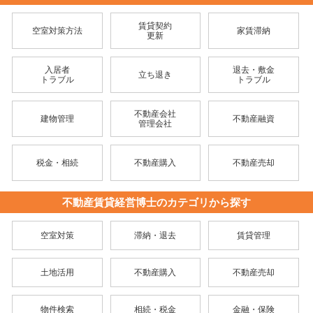
賃貸契約
空室対策方法
家賃滞納
更新
入居者
退去・敷金
立ち退き
トラブル
トラブル
不動産会社
建物管理
不動産融資
管理会社
税金・相続
不動産購入
不動産売却
不動産賃貸経営博士のカテゴリから探す
空室対策
滞納・退去
賃貸管理
土地活用
不動産購入
不動産売却
物件検索
相続・税金
金融・保険