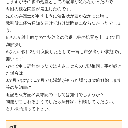
しますがその後の処置としての配慮が足らなかったので
今回の様な問題が発生したのです。
先方の弁護士が申すように催告状が届かなかった時に
裁判所に催告通知を届けておけば問題にならなかったでしょ
う。
Bさんが紳士的なので契約金の倍返し等の処置を申し出て円
満解決し
Aさんに仮に3か月入院したとして一言も声が出ない状態では
無いはず
なので申し訳無かったではすみませんので以後同じ事が起き
た場合は
3か月ではなく1か月でも滞納が有った場合は契約解除します
等の契約書に
追記を双方記名夏雄院の上しては如何でしょうか？
問題がこじれるようでしたら法律家に相談してください。
石井様頑張って下さい。
石井