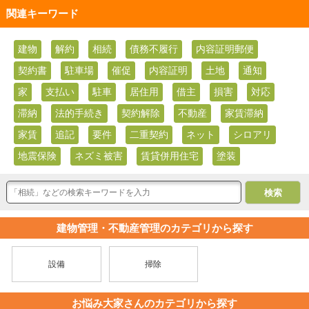
関連キーワード
建物
解約
相続
債務不履行
内容証明郵便
契約書
駐車場
催促
内容証明
土地
通知
家
支払い
駐車
居住用
借主
損害
対応
滞納
法的手続き
契約解除
不動産
家賃滞納
家賃
追記
要件
二重契約
ネット
シロアリ
地震保険
ネズミ被害
賃貸併用住宅
塗装
建物管理・不動産管理のカテゴリから探す
設備
掃除
お悩み大家さんのカテゴリから探す