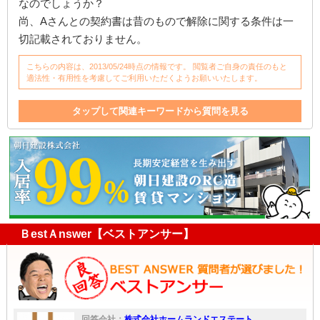
なのでしょうか？
尚、Aさんとの契約書は昔のもので解除に関する条件は一
切記載されておりません。
こちらの内容は、2013/05/24時点の情報です。 閲覧者ご自身の責任のもと
適法性・有用性を考慮してご利用いただくようお願いいたします。
タップして関連キーワードから質問を見る
建物
解約
相続
債務不履行
内容証明郵便
契約書
駐車場
催促
内容証明
土地
通知
家
支払い
駐車
居住用
借主
ＢestＡnswer【ベストアンサー】
回答会社：
株式会社ホームランドエステート