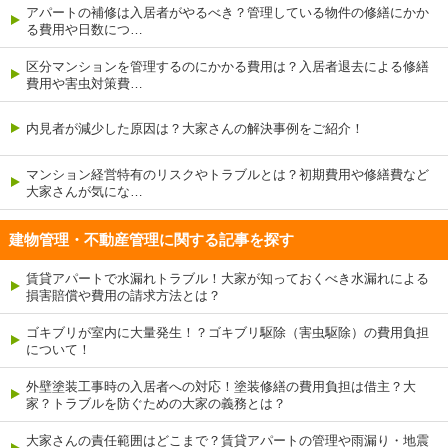
アパートの補修は入居者がやるべき？管理している物件の修繕にかか
る費用や日数につ…
区分マンションを管理するのにかかる費用は？入居者退去による修繕
費用や害虫対策費…
内見者が減少した原因は？大家さんの解決事例をご紹介！
マンション経営特有のリスクやトラブルとは？初期費用や修繕費など
大家さんが気にな…
建物管理・不動産管理に関する記事を探す
賃貸アパートで水漏れトラブル！大家が知っておくべき水漏れによる
損害賠償や費用の請求方法とは？
ゴキブリが室内に大量発生！？ゴキブリ駆除（害虫駆除）の費用負担
について！
外壁塗装工事時の入居者への対応！塗装修繕の費用負担は借主？大
家？トラブルを防ぐための大家の義務とは？
大家さんの責任範囲はどこまで？賃貸アパートの管理や雨漏り・地震