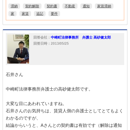
滞納
契約解除
契約書
不動産
通知
家賃滞納
家
家賃
追記
要件
回答会社：
中崎町法律事務所 弁護士 高砂健太郎
回答日時：2013/05/25
石井さん
中崎町法律事務所弁護士の高砂健太郎です。
大変な目にあわれていますね。
石井さんのお気持ちは、賃貸人側の弁護士としてとてもよく
わかるのですが、
結論からいうと、Aさんとの契約書は有効です（解除は通知