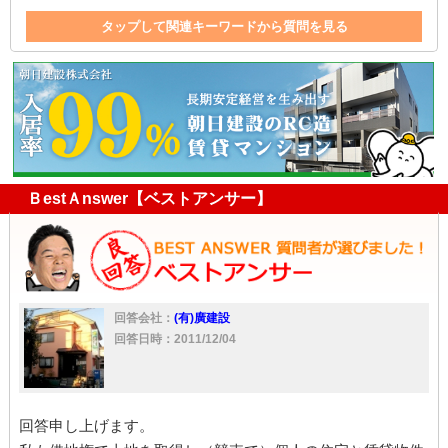
タップして関連キーワードから質問を見る
建物
売買
地主
ＢestＡnswer【ベストアンサー】
回答会社：
(有)廣建設
回答日時：2011/12/04
回答申し上げます。