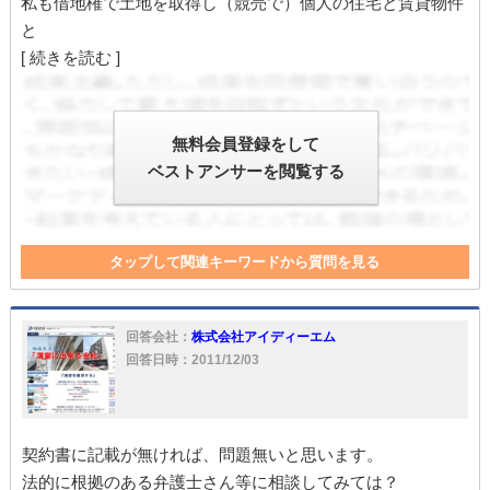
私も借地権で土地を取得し（競売で）個人の住宅と賃貸物件
と
[ 続きを読む ]
無料会員登録をして
ベストアンサーを閲覧する
タップして関連キーワードから質問を見る
契約書
大家
住宅
土地
借家
大家さん
家
借主
契約者
共同住宅
地主
借地借家法
回答会社：
株式会社アイディーエム
回答日時：2011/12/03
契約書に記載が無ければ、問題無いと思います。
法的に根拠のある弁護士さん等に相談してみては？