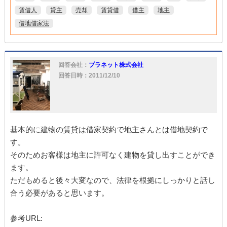
賃借人
貸主
売却
賃貸借
借主
地主
借地借家法
回答会社：
プラネット株式会社
回答日時：2011/12/10
基本的に建物の賃貸は借家契約で地主さんとは借地契約で
す。
そのためお客様は地主に許可なく建物を貸し出すことができ
ます。
ただもめると後々大変なので、法律を根拠にしっかりと話し
合う必要があると思います。
参考URL: