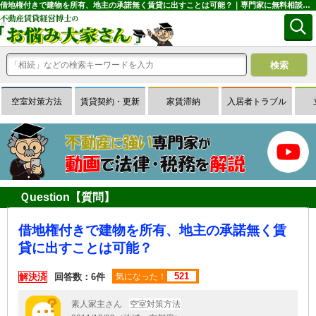
借地権付きで建物を所有、地主の承諾無く賃貸に出すことは可能？｜専門家に無料相談できる賃貸経営Ｑ＆Ａサイトはお悩み大家さん
空室対策方法
賃貸契約・更新
家賃滞納
入居者トラブル
Ｑuestion【質問】
借地権付きで建物を所有、地主の承諾無く賃
貸に出すことは可能？
521
解決済
回答数：6件
気になった！
素人家主さん
空室対策方法