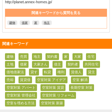
http://planet.annex-homes.jp/
関連キーワードから質問を見る
建物
借家
家
地主
関連キーワード
建物
売買
地主
契約書
家
大家
住宅
土地
借家
大家さん
借主
契約者
共同住宅
借地借家法
貸す
転貸
権利
賃借人
貸主
売却
賃貸借
空室対策 アイデア
空室 解消
空室対策 アパート
空室対策 賃貸
長期空室 対策
空室対策 管理会社
空室対策 リフォーム
空室を埋める方法
空室対策 新築