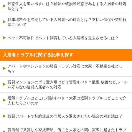
迷惑住人を追い出すには？騒音や破損等迷惑行為をする入居者の対処
法とは？
駐車場料金を滞納している入居者への対応とは？支払い催促や契約解
除について
ペット不可物件でペット飼育している入居者を退去させるには？
入居者トラブルに関する記事を探す
アパートやマンションの騒音トラブル対応は大家・不動産会社どっ
ち？
賃貸マンションのゴミ置き場はどう管理すべき？散乱 放置などルール
を守らない迷惑入居者への対応
近隣トラブルはどこに相談すべき？大家は近隣トラブルにどこまで介
入したらよいのか
賃貸アパートで契約違反の同居人を退去させたい場合の対処法は？
貸店舗で又貸しや家賃滞納、借主と大家との間に実際に起きたトラブ