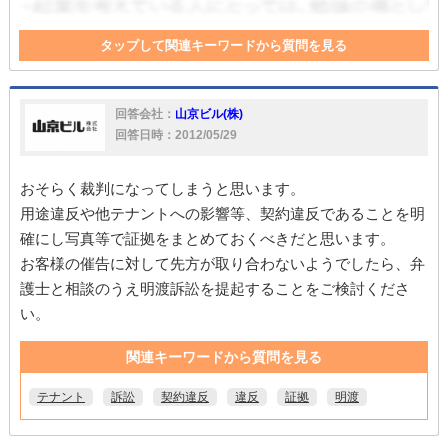
タップして関連キーワードから質問を見る
テナント
連帯保証人
契約解除
保証人
訴訟
立ち退き
回答会社：
山京ビル(株)
回答日時：2012/05/29
おそらく裁判になってしまうと思います。
用途違反や他テナントへの影響等、契約違反であることを明
確にし写真等で証拠をまとめておくべきだと思います。
お客様の催告に対して先方が取り合わないようでしたら、弁
護士と相談のうえ明渡訴訟を提起することをご検討くださ
い。
関連キーワードから質問を見る
テナント
訴訟
契約違反
違反
証拠
明渡