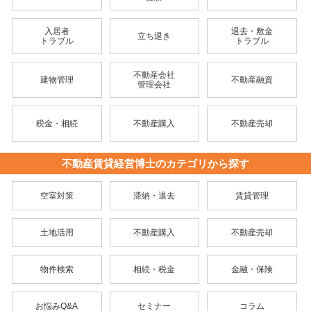
入居者
退去・敷金
立ち退き
トラブル
トラブル
不動産会社
建物管理
不動産融資
管理会社
税金・相続
不動産購入
不動産売却
不動産賃貸経営博士のカテゴリから探す
空室対策
滞納・退去
賃貸管理
土地活用
不動産購入
不動産売却
物件検索
相続・税金
金融・保険
お悩みQ&A
セミナー
コラム