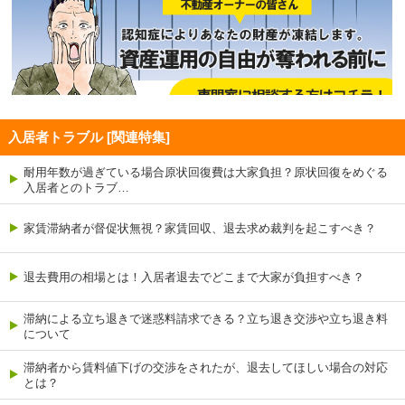
入居者トラブル [関連特集]
耐用年数が過ぎている場合原状回復費は大家負担？原状回復をめぐる
入居者とのトラブ…
家賃滞納者が督促状無視？家賃回収、退去求め裁判を起こすべき？
退去費用の相場とは！入居者退去でどこまで大家が負担すべき？
滞納による立ち退きで迷惑料請求できる？立ち退き交渉や立ち退き料
について
滞納者から賃料値下げの交渉をされたが、退去してほしい場合の対応
とは？