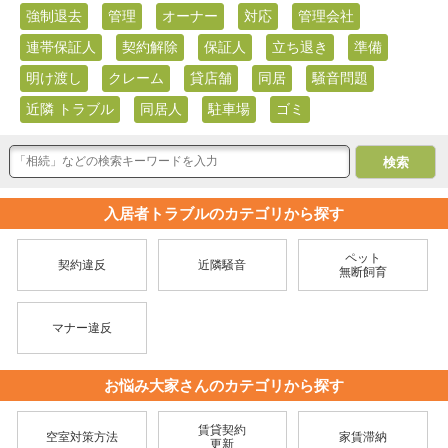
強制退去
管理
オーナー
対応
管理会社
連帯保証人
契約解除
保証人
立ち退き
準備
明け渡し
クレーム
貸店舗
同居
騒音問題
近隣 トラブル
同居人
駐車場
ゴミ
入居者トラブルのカテゴリから探す
ペット
契約違反
近隣騒音
無断飼育
マナー違反
お悩み大家さんのカテゴリから探す
賃貸契約
空室対策方法
家賃滞納
更新