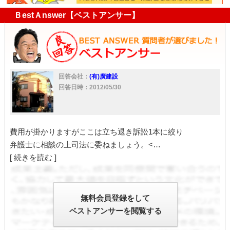
ＢestＡnswer【ベストアンサー】
回答会社：
(有)廣建設
回答日時：2012/05/30
費用が掛かりますがここは立ち退き訴訟1本に絞り
弁護士に相談の上司法に委ねましょう。<…
[ 続きを読む ]
無料会員登録をして
ベストアンサーを閲覧する