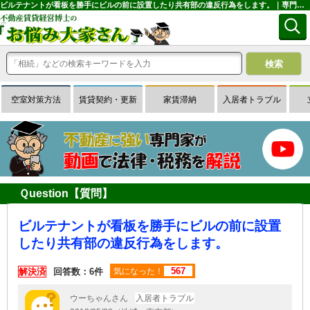
ビルテナントが看板を勝手にビルの前に設置したり共有部の違反行為をします。｜専門家に無料相談できる賃貸経営Ｑ＆Ａサイトはお悩み大家さん
空室対策方法
賃貸契約・更新
家賃滞納
入居者トラブル
Ｑuestion【質問】
ビルテナントが看板を勝手にビルの前に設置
したり共有部の違反行為をします。
567
解決済
回答数：6件
気になった！
ウーちゃんさん
入居者トラブル