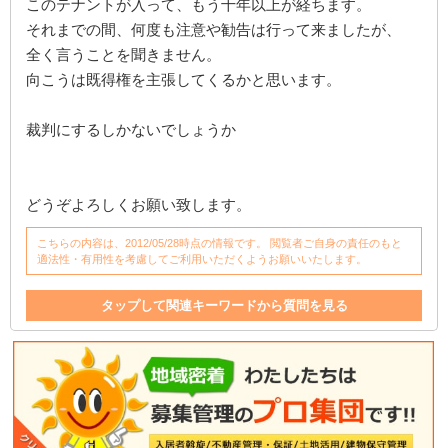
このテナントが入って、もう十年以上が経ちます。
それまでの間、何度も注意や勧告は行って来ましたが、
全く言うことを聞きません。
向こうは既得権を主張してくるかと思います。
裁判にするしかないでしょうか
どうぞよろしくお願い致します。
こちらの内容は、2012/05/28時点の情報です。 閲覧者ご自身の責任のもと
適法性・有用性を考慮してご利用いただくようお願いいたします。
タップして関連キーワードから質問を見る
店舗
テナント
無視
内容証明
入居
拒否
通報
壁
違反
告知
共有
調停