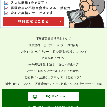
不動産賃貸経営博士トップ
｜
｜
利用規約
使い方・ヘルプ
お問合せ
｜
プライバシーポリシー
個人情報の取扱いについて
広告掲載について
｜
｜
物件掲載希望
運営
退会・停止申請
クラウド動画作成ツール【メディア博士】
動画制作・活用ウェブマガジン｜動画コラム
博士.comチャンネル！
不動産ホームページ制作・SEOは博士クラウドRHS
PCサイトへ
(C) HAKASE.COM Inc All Rights Reserved.