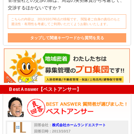
管理会社との交渉の際は、周辺の実勢家賃から考慮して、
交渉するほかないですか？
こちらの内容は、2013/10/17時点の情報です。 閲覧者ご自身の責任のもと
適法性・有用性を考慮してご利用いただくようお願いいたします。
タップして関連キーワードから質問を見る
管理
サブリース
入居者
空室率
家
家賃
入居
オーナー
リース
相場
家賃保証
管理会社
ＢestＡnswer【ベストアンサー】
回答会社：
株式会社ホームランドエステート
回答日時：2013/10/17