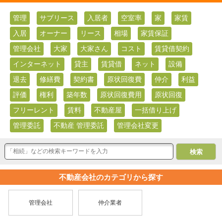
管理
サブリース
入居者
空室率
家
家賃
入居
オーナー
リース
相場
家賃保証
管理会社
大家
大家さん
コスト
賃貸借契約
インターネット
貸主
賃貸借
ネット
設備
退去
修繕費
契約書
原状回復費
仲介
利益
評価
権利
築年数
原状回復費用
原状回復
フリーレント
賃料
不動産屋
一括借り上げ
管理委託
不動産 管理委託
管理会社変更
不動産会社のカテゴリから探す
管理会社
仲介業者