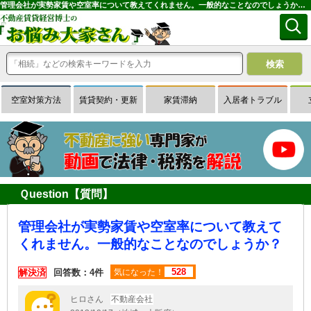
管理会社が実勢家賃や空室率について教えてくれません。一般的なことなのでしょうか？｜専門家に無料相談できる賃貸経営Ｑ＆Ａサイトはお悩み大家さん
空室対策方法
賃貸契約・更新
家賃滞納
入居者トラブル
Ｑuestion【質問】
管理会社が実勢家賃や空室率について教えて
くれません。一般的なことなのでしょうか？
528
解決済
回答数：4件
気になった！
ヒロさん
不動産会社