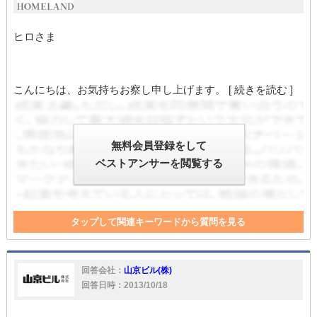
ヒロさま
こんにちは、お気持ちお察し申し上げます。
[ 続きを読む ]
無料会員登録をして
ベストアンサーを閲覧する
タップして関連キーワードから質問を見る
サブリース
大家
入居者
空室率
大家さん
家
家賃
入居
コスト
リース
回答会社：
山京ビル(株)
回答日時：2013/10/18