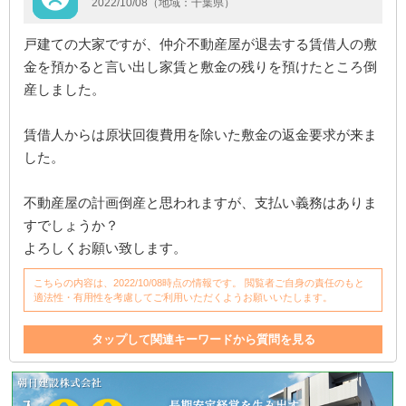
2022/10/08（地域：千葉県）
戸建ての大家ですが、仲介不動産屋が退去する賃借人の敷
金を預かると言い出し家賃と敷金の残りを預けたところ倒
産しました。
賃借人からは原状回復費用を除いた敷金の返金要求が来ま
した。
不動産屋の計画倒産と思われますが、支払い義務はありま
すでしょうか？
よろしくお願い致します。
こちらの内容は、2022/10/08時点の情報です。 閲覧者ご自身の責任のもと
適法性・有用性を考慮してご利用いただくようお願いいたします。
タップして関連キーワードから質問を見る
退去
支払い義務
原状回復費
大家
不動産
仲介
返金
家
家賃
賃借人
支払い
不動産屋
倒産