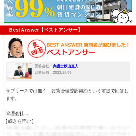
原状回復費用
敷金
原状回復
ＢestＡnswer【ベストアンサー】
回答会社：
弁護士秋山直人
回答日時：2022/10/09
サブリースでは無く，賃貸管理委託契約という前提で回答し
ます。
管理会社…
[ 続きを読む ]