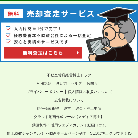
不動産賃貸経営博士トップ
｜
｜
利用規約
使い方・ヘルプ
お問合せ
｜
プライバシーポリシー
個人情報の取扱いについて
広告掲載について
｜
｜
物件掲載希望
運営
退会・停止申請
クラウド動画作成ツール【メディア博士】
動画制作・活用ウェブマガジン｜動画コラム
博士.comチャンネル！
不動産ホームページ制作・SEOは博士クラウドRHS