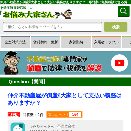
仲介不動産屋が倒産⁈大家として支払い義務はありますか？｜専門家に無料相談できる賃貸経営Ｑ＆Ａサイトはお悩み大家さん
空室対策方法
賃貸契約・更新
家賃滞納
入居者トラブル
Ｑuestion【質問】
仲介不動産屋が倒産⁈大家として支払い義務は
ありますか？
564
解決済
回答数：1件
気になった！
ふみちゃんさん
不動産会社