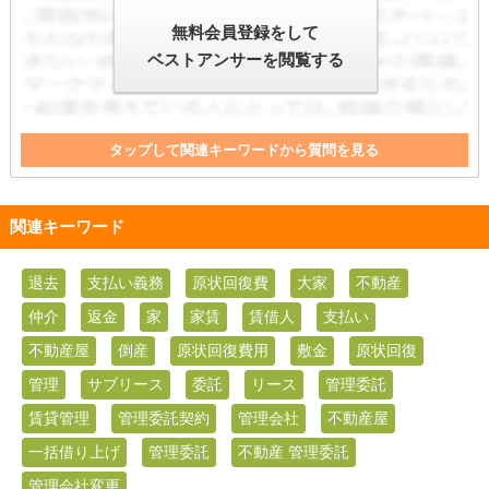
無料会員登録をして
ベストアンサーを閲覧する
タップして関連キーワードから質問を見る
管理
サブリース
委託
家
家賃
賃借人
リース
管理委託
倒産
賃貸管理
管理委託契約
敷金
関連キーワード
管理会社
退去
支払い義務
原状回復費
大家
不動産
仲介
返金
家
家賃
賃借人
支払い
不動産屋
倒産
原状回復費用
敷金
原状回復
管理
サブリース
委託
リース
管理委託
賃貸管理
管理委託契約
管理会社
不動産屋
一括借り上げ
管理委託
不動産 管理委託
管理会社変更