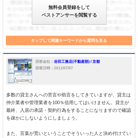
無料会員登録をして
ベストアンサーを閲覧する
タップして関連キーワードから質問を見る
責任
管理
退去
契約解除
契約書
不動産
入居者
仲介
委託
入居
貸主
逮捕
不動産屋
仲介業者
回答会社：
谷田工務店(不動産部) / 京都
ドア
管理会社
回答日時：2011/07/07
多数の貸主さんへの苦言や助言をしてきていますが、貸主は
仲介業者や管理業者を100％信用してはいけません。貸主が
最終、入居の承諾・契約行為をすることになりますので確認
を疎かにしないようにしましょう。
また、言葉が荒いということでそういった人と決め付けてい