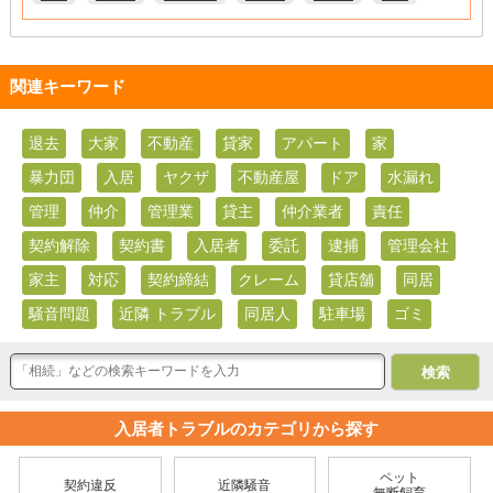
関連キーワード
退去
大家
不動産
貸家
アパート
家
暴力団
入居
ヤクザ
不動産屋
ドア
水漏れ
管理
仲介
管理業
貸主
仲介業者
責任
契約解除
契約書
入居者
委託
逮捕
管理会社
家主
対応
契約締結
クレーム
貸店舗
同居
騒音問題
近隣 トラブル
同居人
駐車場
ゴミ
入居者トラブルのカテゴリから探す
ペット
契約違反
近隣騒音