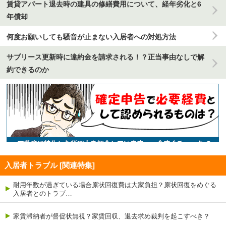
賃貸アパート退去時の建具の修繕費用について、経年劣化と6
年償却
何度お願いしても騒音が止まない入居者への対処方法
サブリース更新時に違約金を請求される！？正当事由なしで解
約できるのか
入居者トラブル [関連特集]
耐用年数が過ぎている場合原状回復費は大家負担？原状回復をめぐる
入居者とのトラブ…
家賃滞納者が督促状無視？家賃回収、退去求め裁判を起こすべき？