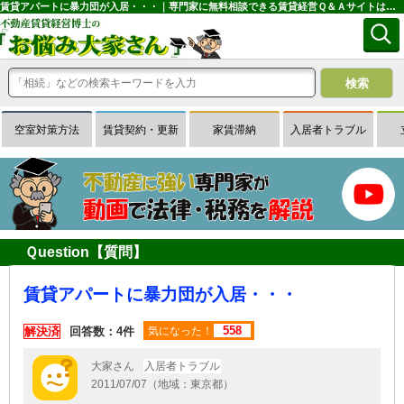
賃貸アパートに暴力団が入居・・・｜専門家に無料相談できる賃貸経営Ｑ＆Ａサイトはお悩み大家さん
空室対策方法
賃貸契約・更新
家賃滞納
入居者トラブル
Ｑuestion【質問】
賃貸アパートに暴力団が入居・・・
558
解決済
回答数：4件
気になった！
大家さん
入居者トラブル
2011/07/07（地域：東京都）