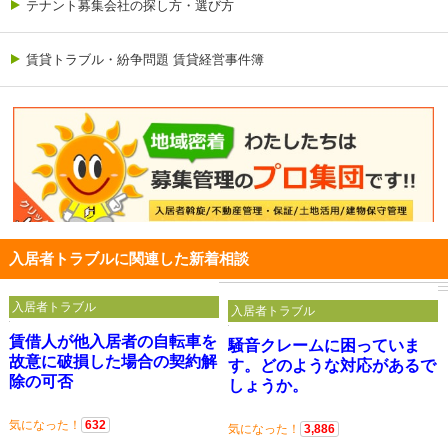
テナント募集会社の探し方・選び方
賃貸トラブル・紛争問題 賃貸経営事件簿
入居者トラブルに関連した新着相談
入居者トラブル
入居者トラブル
賃借人が他入居者の自転車を
騒音クレームに困っていま
故意に破損した場合の契約解
す。どのような対応があるで
除の可否
しょうか。
気になった！
632
気になった！
3,886