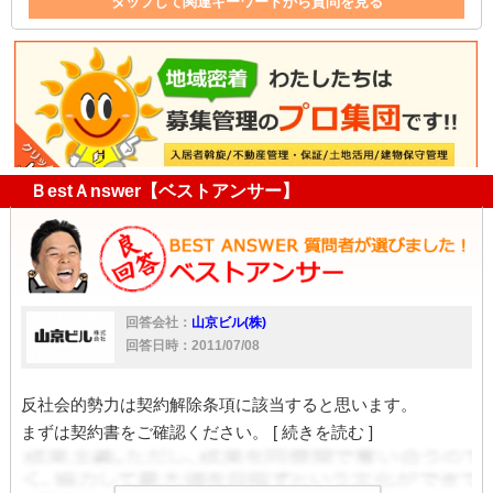
タップして関連キーワードから質問を見る
退去
大家
不動産
貸家
アパート
家
暴力団
入居
ヤクザ
不動産屋
ドア
水漏れ
ＢestＡnswer【ベストアンサー】
回答会社：
山京ビル(株)
回答日時：2011/07/08
反社会的勢力は契約解除条項に該当すると思います。
まずは契約書をご確認ください。
[ 続きを読む ]