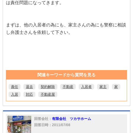
は責任問題になってきます。
まずは、他の入居者の為にも、家主さんの為にも警察に相談
し弁護士さんを依頼して下さい。
関連キーワードから質問を見る
責任
退去
契約解除
不動産
入居者
家主
家
入居
対応
不動産屋
回答会社：
有限会社 ツカサホーム
回答日時：2011/07/08