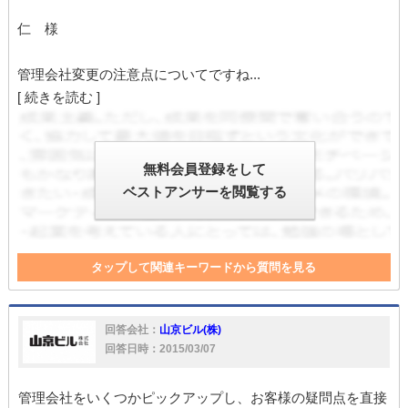
仁 様
管理会社変更の注意点についてですね...
[ 続きを読む ]
無料会員登録をして
ベストアンサーを閲覧する
タップして関連キーワードから質問を見る
管理
滞納
退去
クレーム
大家
入居者
委託
通知
家賃滞納
家
家賃
入居
対応
管理会社変更
回答会社：
山京ビル(株)
管理会社
回答日時：2015/03/07
管理会社をいくつかピックアップし、お客様の疑問点を直接