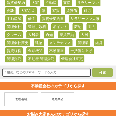
賃貸借契約
大家
不動産
直接
サラリーマン
委託
大家さん
家
家賃
賃貸借
対応
不動産屋
借主
賃貸借契約書
サラリーマン大家
管理会社
管理手数料
ポイント
滞納
退去
クレーム
入居者
通知
家賃滞納
入居
管理会社変更
建物
メンテナンス
管理業
経営
賃貸経営
金融機関
不動産屋
一括借り上げ
管理委託
不動産 管理委託
管理会社変更
不動産会社のカテゴリから探す
管理会社
仲介業者
お悩み大家さんのカテゴリから探す