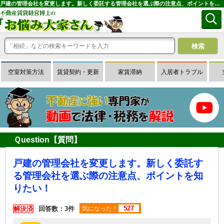
戸建の管理会社を変更します。新しく委託する管理会社を選ぶ際の注意点、ポイントを知りたい！｜専門家に無料相談できる賃貸経営Ｑ＆Ａサイトはお悩み大家さん
空室対策方法
賃貸契約・更新
家賃滞納
入居者トラブル
Ｑuestion【質問】
戸建の管理会社を変更します。新しく委託す
る管理会社を選ぶ際の注意点、ポイントを知
りたい！
527
解決済
回答数：3件
気になった！