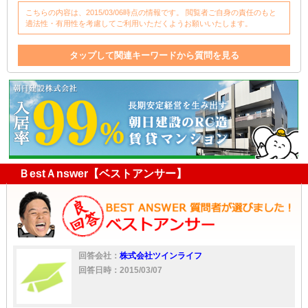
こちらの内容は、2015/03/06時点の情報です。 閲覧者ご自身の責任のもと
適法性・有用性を考慮してご利用いただくようお願いいたします。
タップして関連キーワードから質問を見る
リフォーム
管理
連帯保証人
保証人
契約書
賃貸借契約
大家
不動産
直接
サラリーマン
委託
大家さん
家
家賃
賃貸借
対応
不動産屋
借主
賃貸借契約書
サラリーマン大家
管理会社
管理手数料
ポイント
ＢestＡnswer【ベストアンサー】
回答会社：
株式会社ツインライフ
回答日時：2015/03/07