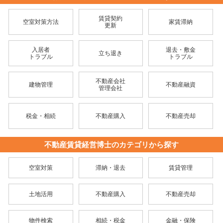
賃貸契約
空室対策方法
家賃滞納
更新
入居者
退去・敷金
立ち退き
トラブル
トラブル
不動産会社
建物管理
不動産融資
管理会社
税金・相続
不動産購入
不動産売却
不動産賃貸経営博士のカテゴリから探す
空室対策
滞納・退去
賃貸管理
土地活用
不動産購入
不動産売却
物件検索
相続・税金
金融・保険