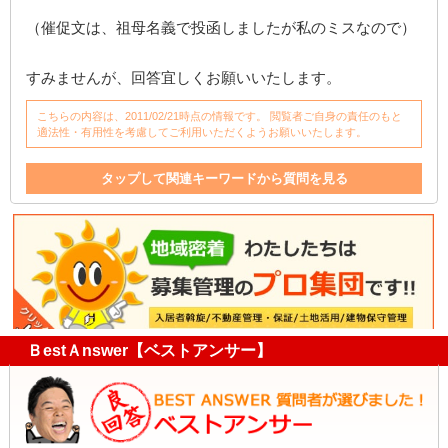
（催促文は、祖母名義で投函しましたが私のミスなので）
すみませんが、回答宜しくお願いいたします。
こちらの内容は、2011/02/21時点の情報です。 閲覧者ご自身の責任のもと
適法性・有用性を考慮してご利用いただくようお願いいたします。
タップして関連キーワードから質問を見る
家賃滞納
滞納
催促
大家
直接
マンション
滞納者
家
家賃
名義
ネット
電話
家賃滞納者
賃料
ＢestＡnswer【ベストアンサー】