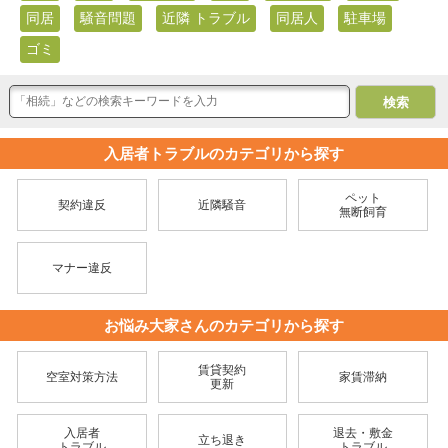
同居
騒音問題
近隣 トラブル
同居人
駐車場
ゴミ
入居者トラブルのカテゴリから探す
ペット
契約違反
近隣騒音
無断飼育
マナー違反
お悩み大家さんのカテゴリから探す
賃貸契約
空室対策方法
家賃滞納
更新
入居者
退去・敷金
立ち退き
トラブル
トラブル