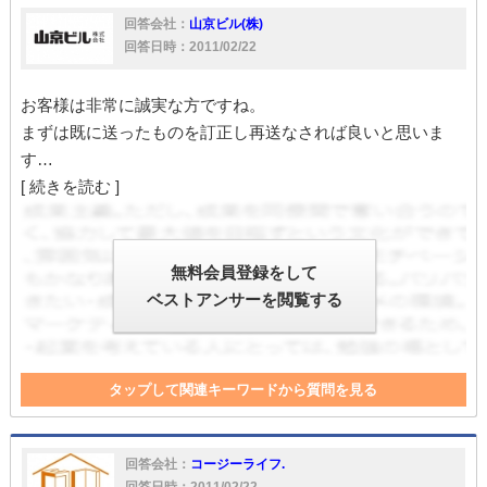
回答会社：
山京ビル(株)
回答日時：2011/02/22
お客様は非常に誠実な方ですね。
まずは既に送ったものを訂正し再送なされば良いと思いま
す…
[ 続きを読む ]
無料会員登録をして
ベストアンサーを閲覧する
タップして関連キーワードから質問を見る
滞納
入居者
入居
電話
回答会社：
コージーライフ.