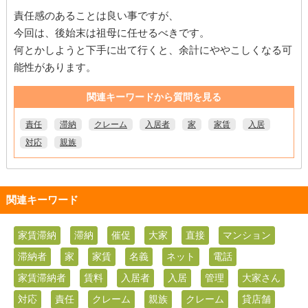
責任感のあることは良い事ですが、
今回は、後始末は祖母に任せるべきです。
何とかしようと下手に出て行くと、余計にややこしくなる可
能性があります。
関連キーワードから質問を見る
責任
滞納
クレーム
入居者
家
家賃
入居
対応
親族
関連キーワード
家賃滞納
滞納
催促
大家
直接
マンション
滞納者
家
家賃
名義
ネット
電話
家賃滞納者
賃料
入居者
入居
管理
大家さん
対応
責任
クレーム
親族
クレーム
貸店舗