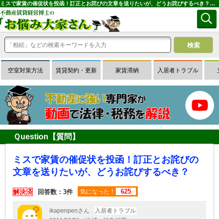
ミスで家賃の催促状を投函！訂正とお詫びの文章を送りたいが、どうお詫びするべき？｜専門家に無料相談できる賃貸経営Ｑ＆Ａサイトはお悩み大家さん
空室対策方法
賃貸契約・更新
家賃滞納
入居者トラブル
Ｑuestion【質問】
ミスで家賃の催促状を投函！訂正とお詫びの
文章を送りたいが、どうお詫びするべき？
625
解決済
回答数：3件
気になった！
ikapenpenさん
入居者トラブル