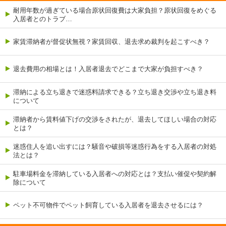
耐用年数が過ぎている場合原状回復費は大家負担？原状回復をめぐる
入居者とのトラブ…
家賃滞納者が督促状無視？家賃回収、退去求め裁判を起こすべき？
退去費用の相場とは！入居者退去でどこまで大家が負担すべき？
滞納による立ち退きで迷惑料請求できる？立ち退き交渉や立ち退き料
について
滞納者から賃料値下げの交渉をされたが、退去してほしい場合の対応
とは？
迷惑住人を追い出すには？騒音や破損等迷惑行為をする入居者の対処
法とは？
駐車場料金を滞納している入居者への対応とは？支払い催促や契約解
除について
ペット不可物件でペット飼育している入居者を退去させるには？