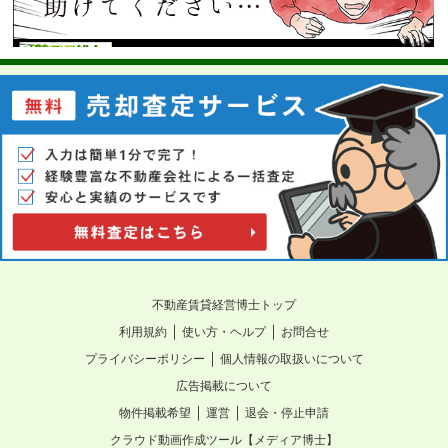
不動産賃貸経営博士トップ
｜
｜
利用規約
使い方・ヘルプ
お問合せ
｜
プライバシーポリシー
個人情報の取扱いについて
広告掲載について
｜
｜
物件掲載希望
運営
退会・停止申請
クラウド動画作成ツール【メディア博士】