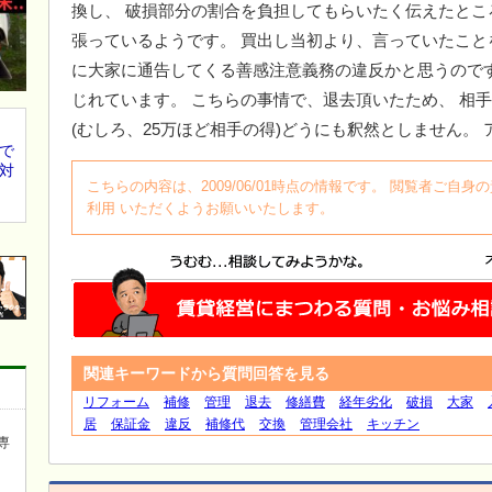
換し、 破損部分の割合を負担してもらいたく伝えたとこ
張っているようです。 買出し当初より、言っていたこと
に大家に通告してくる善感注意義務の違反かと思うので
じれています。 こちらの事情で、退去頂いたため、 相
(むしろ、25万ほど相手の得)どうにも釈然としません。
で
対
こちらの内容は、2009/06/01時点の情報です。 閲覧者ご
利用 いただくようお願いいたします。
関連キーワードから質問回答を見る
リフォーム
補修
管理
退去
修繕費
経年劣化
破損
大家
居
保証金
違反
補修代
交換
管理会社
キッチン
専