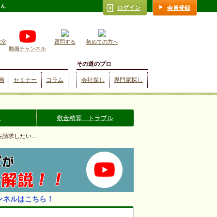
さん
ログイン
会員登録
究室
質問する
初めての方へ
動画チャンネル
その道のプロ
画
セミナー
コラム
会社探し
専門家探し
復
敷金精算 トラブル
を請求したい…
ンネルはこちら！