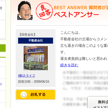
理
こんにちは。
【回答会社】
不動産会社の立場からコメン
不動産会社
立ち退きの場合このような案
す。
退去者負担は難しいと思われ
続きを読む
(株)J-ライフ
回答日時：2009/06/15
？