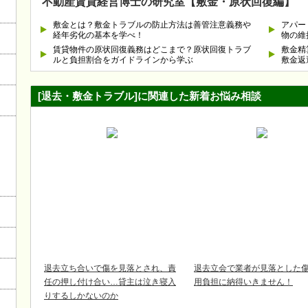
不動産賃貸経営博士の研究室【敷金・原状回復編】
敷金とは？敷金トラブルの防止方法は善管注意義務や
アパー
経年劣化の基本を学べ！
物の維
賃貸物件の原状回復義務はどこまで？原状回復トラブ
敷金精
ルと負担割合をガイドラインから学ぶ
敷金返
[退去・敷金トラブル]に関連した新着お悩み相談
退去立ち合いで傷を見落とされ、責
退去立会で業者が見落とした
任の押し付け合い…貸主は泣き寝入
用負担に納得いきません！
りするしかないのか