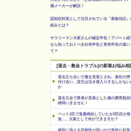
備メーカーが解説！
認知症対策として注目されている『家族信託』
組みとは？
サラリーマン大家さんの確定申告！アパート経
なら知っておくべき白色申告と青色申告の違い
て？
[退去・敷金トラブル]の新着お悩み相
退去立ち合いで傷を見落とされ、責任の押
付け合い…貸主は泣き寝入りするしかない
か
退去立会で業者が見落とした傷の費用負担
納得いきません！
ペット1匹で覚書締結していたが2匹目が発
覚...。大家として何ができますか？
裁判に訴える可能性が高いので有益な対策