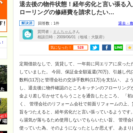
退去後の物件状態！経年劣化と言い張る入
ローリングの修繕費を請求したい…
回答数：1件
退去・
質問者：
まんちゃん
さん
相談日時：2009/06/01（地域：大阪府）
へ！
気になった！
528
定期借款なしで、賃貸して、一年前に同エリアに戻った
していました。 今回、保証金全額返還(70万)、引越し代(30
数料(11万)と管理会社の交渉手数料(11万)を支払い、 
し、退去後に物件確認のところキッチンのフローリング
金より差し引かせてもらうことを通告したところ、 「
く、 管理会社のリフォーム会社で前面リフォームの上、
旨をつたえると、経年劣化だと言い張っているようです
ら湯気が落ちるため使用しないでもらいたい旨、 管理
使っていた為、そのようになったとしか思えず、 あま