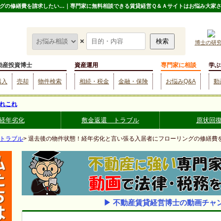
グの修繕費を請求したい…｜専門家に無料相談できる賃貸経営Ｑ＆Ａサイトはお悩み大家
×
博士の研
動産投資博士
資産運用
専門家に相談
学ぶ
購入
売却
物件検索
相続・税金
金融・保険
お悩みQ&A
動
れこれ
経年劣化
敷金返還 トラブル
原状回
トラブル
> 退去後の物件状態！経年劣化と言い張る入居者にフローリングの修繕費
▶ 不動産賃貸経営博士の動画チャ