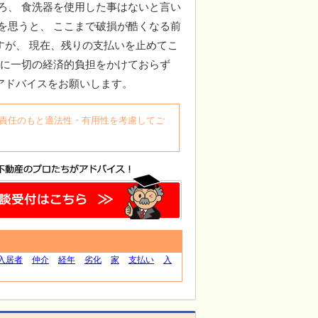
ろ、 食洗器を使用した事はないと言い
を思うと、 ここまで破損が酷くなる前
すが、 現在、残りの支払いを止めてこ
手に一切の経済的負担をかけておらず
 アドバイスをお願いします。
自身の責任のもと適法性・有用性を考慮してご
入居者
仲介
経年
劣化
家
支払い
入