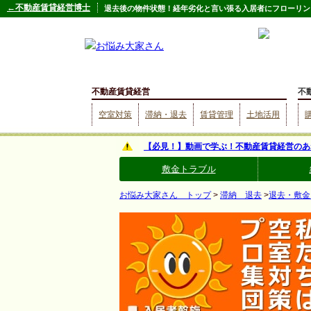
←不動産賃貸経営博士
退去後の物件状態！経年劣化と言い張る入居者にフローリン
不動産賃貸経営
不
空室対策
滞納・退去
賃貸管理
土地活用
【必見！】動画で学ぶ！不動産賃貸経営のあ
敷金トラブル
お悩み大家さん トップ
>
滞納 退去
>
退去・敷金