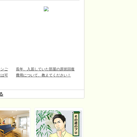
テンご
長年、入居していた部屋の原状回復
求は可
費用について、教えてください！
る