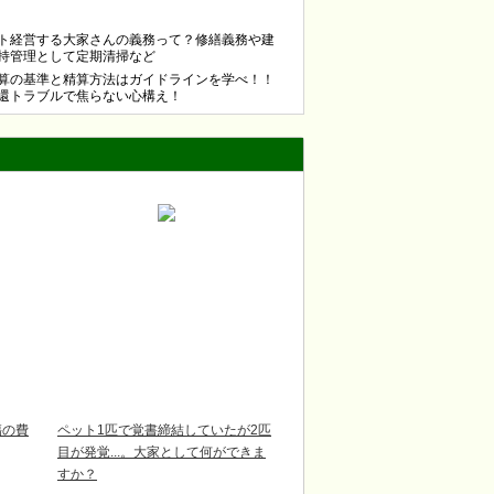
ト経営する大家さんの義務って？修繕義務や建
持管理として定期清掃など
算の基準と精算方法はガイドラインを学べ！！
還トラブルで焦らない心構え！
傷の費
ペット1匹で覚書締結していたが2匹
目が発覚...。大家として何ができま
すか？