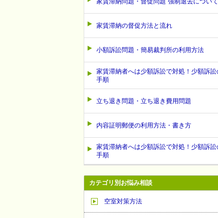
家賃滞納問題・督促問題 強制退去につい
家賃滞納の督促方法と流れ
小額訴訟問題・簡易裁判所の利用方法
家賃滞納者へは少額訴訟で対処！少額訴訟
手順
立ち退き問題・立ち退き費用問題
内容証明郵便の利用方法・書き方
家賃滞納者へは少額訴訟で対処！少額訴訟
手順
カテゴリ別お悩み相談
空室対策方法