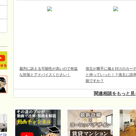
裁判に訴える可能性が高いので有益
借主が勝手に備え付けのカー
な対策とアドバイスください！
と持っていった！？借主に請
能ですか？
関連相談をもっと見
て設