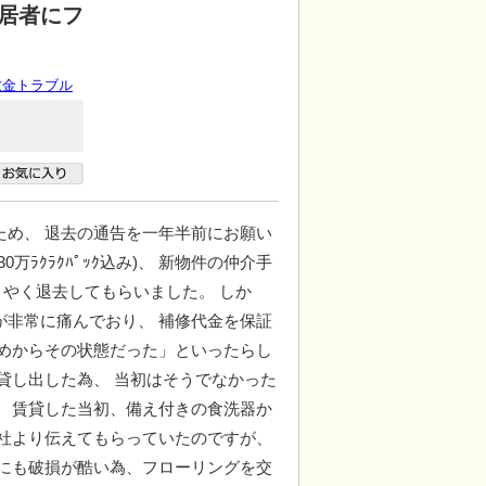
居者にフ
敷金トラブル
ため、 退去の通告を一年半前にお願い
万ﾗｸﾗｸﾊﾟｯｸ込み)、 新物件の仲介手
ようやく退去してもらいました。 しか
が非常に痛んでおり、 補修代金を保証
初めからその状態だった」といったらし
貸し出した為、 当初はそうでなかった
。 賃貸した当初、備え付きの食洗器か
会社より伝えてもらっていたのですが、
りにも破損が酷い為、フローリングを交