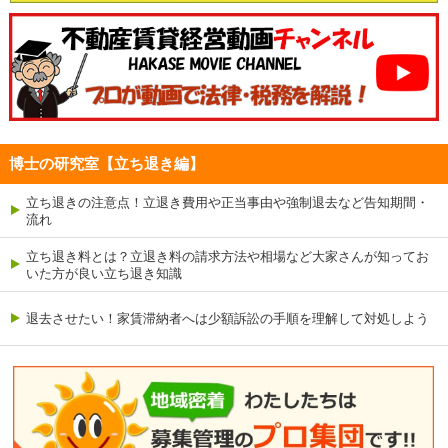
博士の研究室【立ち退き編】
立ち退きの注意点！立退き費用や正当事由や強制退去など告知期間・
流れ
立ち退き料とは？立退き料の請求方法や相場など大家さんが知ってお
いた方が良い立ち退き知識
退去させたい！家賃滞納者へは少額訴訟の手順を理解して対処しよう