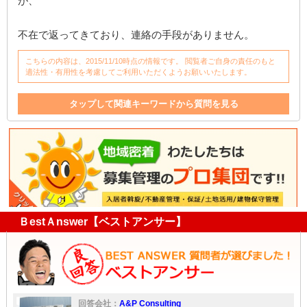
が、
不在で返ってきており、連絡の手段がありません。
こちらの内容は、2015/11/10時点の情報です。 閲覧者ご自身の責任のもと
適法性・有用性を考慮してご利用いただくようお願いいたします。
タップして関連キーワードから質問を見る
連帯保証人
退去
契約解除
保証人
内容証明
入居者
家
入居
鍵
交換
ＢestＡnswer【ベストアンサー】
回答会社：
A&P Consulting