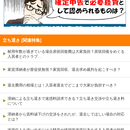
立ち退き [関連特集]
耐用年数が過ぎている場合原状回復費は大家負担？原状回復をめぐる
入居者とのトラブ…
家賃滞納者が督促状無視？家賃回収、退去求め裁判を起こすべき？
退去費用の相場とは！入居者退去でどこまで大家が負担すべき？
滞納による立ち退きで迷惑料請求できる？立ち退き交渉や立ち退き料
について
滞納者から賃料値下げの交渉をされたが、退去してほしい場合の対応
とは？
迷惑住人を追い出すには？騒音や破損等迷惑行為をする入居者の対処