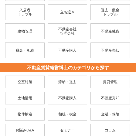
入居者
退去・敷金
立ち退き
トラブル
トラブル
不動産会社
建物管理
不動産融資
管理会社
税金・相続
不動産購入
不動産売却
不動産賃貸経営博士のカテゴリから探す
空室対策
滞納・退去
賃貸管理
土地活用
不動産購入
不動産売却
物件検索
相続・税金
金融・保険
お悩みQ&A
セミナー
コラム