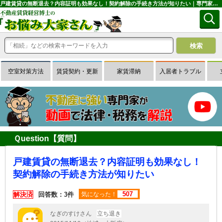
戸建賃貸の無断退去？内容証明も効果なし！契約解除の手続き方法が知りたい｜専門家に無料相談できる賃貸経営Ｑ＆Ａサイトはお悩み大家さん
空室対策方法
賃貸契約・更新
家賃滞納
入居者トラブル
Ｑuestion【質問】
戸建賃貸の無断退去？内容証明も効果なし！
契約解除の手続き方法が知りたい
507
解決済
回答数：3件
気になった！
なぎのすけさん
立ち退き