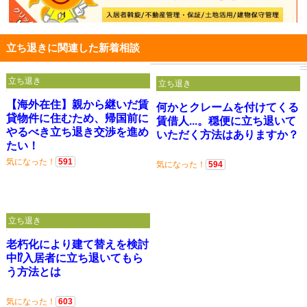
立ち退きに関連した新着相談
立ち退き
立ち退き
【海外在住】親から継いだ賃
何かとクレームを付けてくる
貸物件に住むため、帰国前に
賃借人...。穏便に立ち退いて
やるべき立ち退き交渉を進め
いただく方法はありますか？
たい！
気になった！
591
気になった！
594
立ち退き
老朽化により建て替えを検討
中⁉入居者に立ち退いてもら
う方法とは
気になった！
603