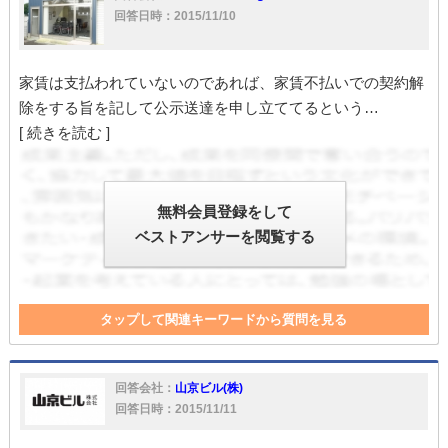
回答日時：2015/11/10
家賃は支払われていないのであれば、家賃不払いでの契約解
除をする旨を記して公示送達を申し立ててるという…
[ 続きを読む ]
無料会員登録をして
ベストアンサーを閲覧する
タップして関連キーワードから質問を見る
契約解除
訴訟
家
家賃
電話
明け渡し
回答会社：
山京ビル(株)
回答日時：2015/11/11