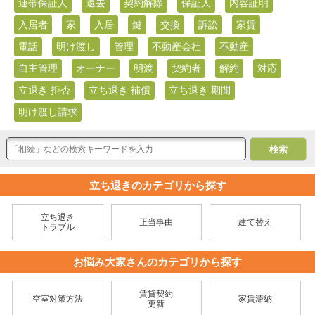
連帯保証人
退去
契約解除
保証人
内容証明
入居者
家
入居
鍵
交換
訴訟
家賃
電話
明け渡し
管理
不動産会社
不動産
自主管理
オーナー
明渡
契約者
解約
対応
立退き 拒否
立ち退き 補償
立ち退き 期間
明け渡し請求
立ち退きのカテゴリから探す
立ち退き
正当事由
建て替え
トラブル
お悩み大家さんのカテゴリから探す
賃貸契約
空室対策方法
家賃滞納
更新