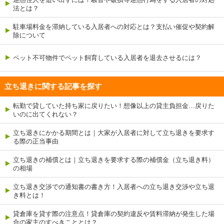
法とは？
駐車場料金を滞納している入居者への対応とは？支払い催促や契約解
除について
ペット不可物件でペット飼育している入居者を退去させるには？
立ち退きに関する記事を探す
転勤で貸していた持ち家に戻りたい！想像以上の貸主負担金…戻りた
いのに出てくれない？
立ち退きにかかる期間とは｜大家が入居者に対して立ち退きを要求す
る際の正当事由
立ち退きの補償とは｜立ち退きを要求する際の補償金（立ち退き料）
の相場
立ち退き交渉での通知書の書き方！入居者への立ち退き交渉や立ち退
き料とは！
貸倉庫を貸す際の注意点！貸倉庫の契約違反や賃料滞納が発生した場
合の家主のすべきこととは？