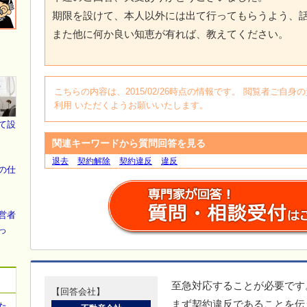
期限を設けて、本人以外には出て行ってもらうよう、
また他に何か良い知恵が有れば、教えてください。
こちらの内容は、2015/02/26時点の情報です。 閲覧者ご
利用 いただくようお願いいたします。
て設
関連キーワードから質問回答を見る
退去
契約解除
契約違反
違反
の仕
営者
っ
至急対応することが必要です
【回答会社】
まず契約違反であることを伝
た