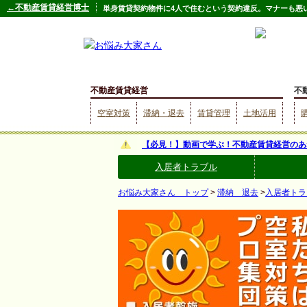
←不動産賃貸経営博士
単身賃貸契約物件に4人で住むという契約違反。マナーも悪
不動産賃貸経営
不
空室対策
滞納・退去
賃貸管理
土地活用
【必見！】動画で学ぶ！不動産賃貸経営のあ
入居者トラブル
お悩み大家さん トップ
>
滞納 退去
>
入居者トラ