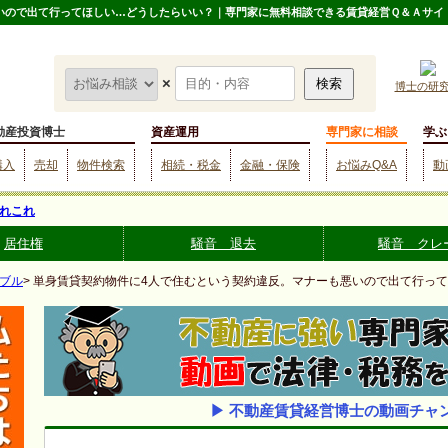
いので出て行ってほしい…どうしたらいい？｜専門家に無料相談できる賃貸経営Ｑ＆Ａサイ
×
博士の研
動産投資博士
資産運用
専門家に相談
学ぶ
購入
売却
物件検索
相続・税金
金融・保険
お悩みQ&A
動
れこれ
居住権
騒音 退去
騒音 クレ
ブル
> 単身賃貸契約物件に4人で住むという契約違反。マナーも悪いので出て行っ
▶ 不動産賃貸経営博士の動画チャ