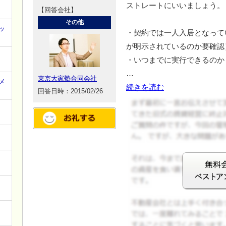
ストレートにいいましょう。
【回答会社】
その他
ッ
・契約では一人入居となって
が明示されているのか要確認
・いつまでに実行できるのか
…
東京大家塾合同会社
メ
続きを読む
回答日時：2015/02/26