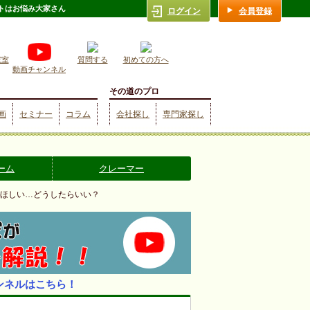
トはお悩み大家さん
ログイン
会員登録
究室
質問する
初めての方へ
動画チャンネル
その道のプロ
画
セミナー
コラム
会社探し
専門家探し
ーム
クレーマー
てほしい…どうしたらいい？
ンネルはこちら！