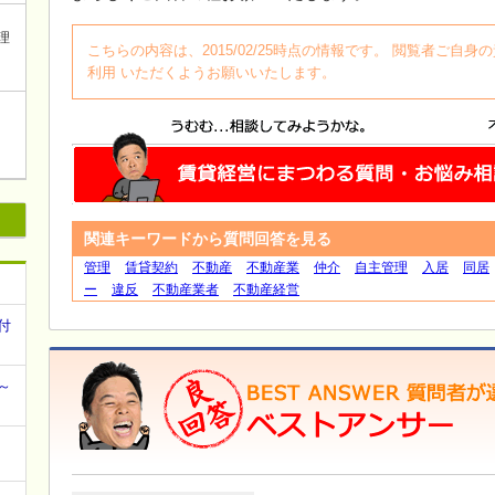
理
こちらの内容は、2015/02/25時点の情報です。 閲覧者ご
利用 いただくようお願いいたします。
関連キーワードから質問回答を見る
管理
賃貸契約
不動産
不動産業
仲介
自主管理
入居
同居
ー
違反
不動産業者
不動産経営
付
～