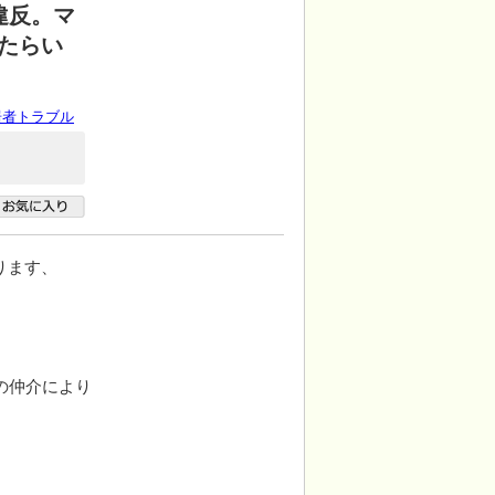
違反。マ
たらい
居者トラブル
ります、
の仲介により