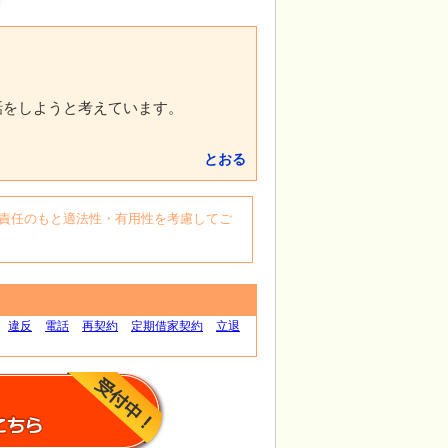
話をしようと考えています。
とおる
自身の責任のもと適法性・有用性を考慮してご
違反
電話
再契約
定期借家契約
立退