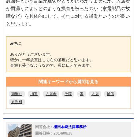
慰謝料という言葉が適切かどうかはわかりませんが、入居者
が雨漏りによりどのような損害を被ったのか（家電製品の故
障など）を具体的にして、それに対する補償というのが良い
と思います。
みちこ
ありがとうございます。
確かに一年放置はこちらの落度だと思います。
金額も妥当なようなので、母に伝えてみます。
関連キーワードから質問を見る
雨漏り
損害
入居者
故障
家
入居
補償
慰謝料
回答会社：
櫻田本郷法律事務所
回答日時：2014/08/28