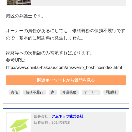
港区の弁護士です。
オーナーの責任があるにしても，修繕義務の債務不履行です
ので，基本的に慰謝料は発生しません。
家財等への実損額のみ補填すれば足ります。
参考URL:
http://www.chintai-hakase.com/answer/b_hoshino/index.html
関連キーワードから質問を見る
責任
債務不履行
家
修繕義務
オーナー
慰謝料
回答会社：
アムネッツ株式会社
回答日時：2014/08/28