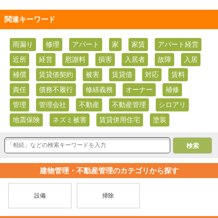
関連キーワード
雨漏り
修理
アパート
家
家賃
アパート経営
近所
経営
慰謝料
損害
入居者
故障
入居
補償
賃貸借契約
被害
賃貸借
対応
賃料
責任
債務不履行
修繕義務
オーナー
補修
管理
管理会社
不動産
不動産管理
シロアリ
地震保険
ネズミ被害
賃貸併用住宅
塗装
建物管理・不動産管理のカテゴリから探す
設備
掃除