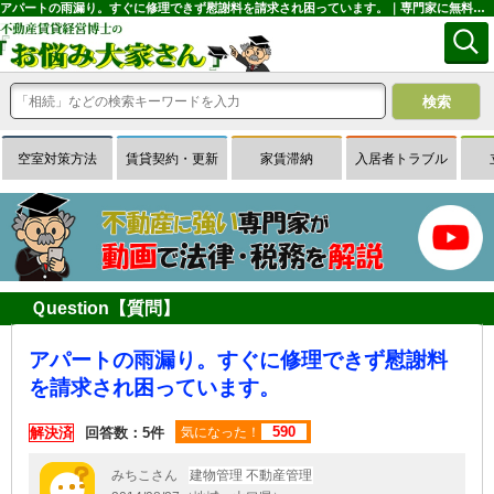
アパートの雨漏り。すぐに修理できず慰謝料を請求され困っています。｜専門家に無料相談できる賃貸経営Ｑ＆Ａサイトはお悩み大家さん
空室対策方法
賃貸契約・更新
家賃滞納
入居者トラブル
Ｑuestion【質問】
アパートの雨漏り。すぐに修理できず慰謝料
を請求され困っています。
590
解決済
回答数：5件
気になった！
みちこさん
建物管理 不動産管理