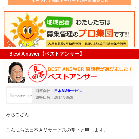
タップして関連キーワードから質問を見る
雨漏り
修理
アパート
家
家賃
アパート経営
近所
経営
慰謝料
ＢestＡnswer【ベストアンサー】
回答会社：
日本AMサービス
回答日時：2014/08/28
みちこさん
こんにちは日本ＡＭサービスの堂下と申します。
…