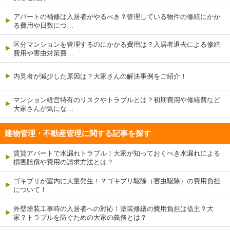
アパートの補修は入居者がやるべき？管理している物件の修繕にかか
る費用や日数につ…
区分マンションを管理するのにかかる費用は？入居者退去による修繕
費用や害虫対策費…
内見者が減少した原因は？大家さんの解決事例をご紹介！
マンション経営特有のリスクやトラブルとは？初期費用や修繕費など
大家さんが気にな…
建物管理・不動産管理に関する記事を探す
賃貸アパートで水漏れトラブル！大家が知っておくべき水漏れによる
損害賠償や費用の請求方法とは？
ゴキブリが室内に大量発生！？ゴキブリ駆除（害虫駆除）の費用負担
について！
外壁塗装工事時の入居者への対応！塗装修繕の費用負担は借主？大
家？トラブルを防ぐための大家の義務とは？