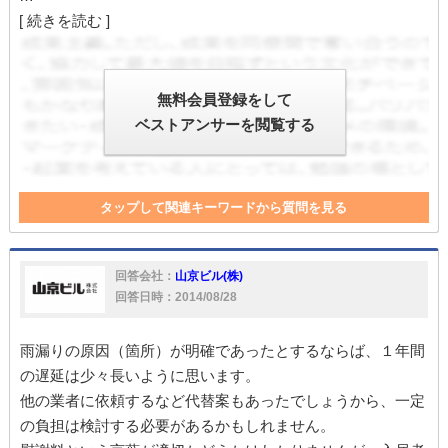
[ 続きを読む ]
無料会員登録をして
ベストアンサーを閲覧する
タップして関連キーワードから質問を見る
雨漏り
賃貸借契約
入居者
被害
入居
賃貸借
対応
慰謝料
賃料
回答会社：
山京ビル(株)
回答日時：2014/08/28
雨漏りの原因（箇所）が明確であったとするならば、１年間
の遅延は少々長いように思います。
他の業者に依頼するなど代替案もあったでしょうから、一定
の負担は検討する必要があるかもしれません。