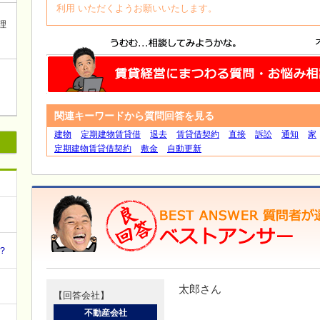
利用 いただくようお願いいたします。
理
関連キーワードから質問回答を見る
建物
定期建物賃貸借
退去
賃貸借契約
直接
訴訟
通知
家
定期建物賃貸借契約
敷金
自動更新
？
太郎さん
【回答会社】
不動産会社