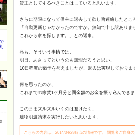
貸主としてするべきことはしていると思います。
さらに期限になって借主に退去して欲し旨連絡したとこ
「自動更新じゃなかったのですか。無知で申し訳ありま
これから家を探します。」との返事。
で
対
私も、そういう事情では、
明日、あさってというのも無理だろうと思い、
10日程度の猶予を与えましたが、退去は実現しておりま
何を思ったのか、
これまでの家賃1ケ月分と同金額のお金を振り込んでき
このままズルズルいくのは避けたく、
建物明渡請求を実行したいと思います。
専
こちらの内容は、2014/04/29時点の情報です。 閲覧者ご