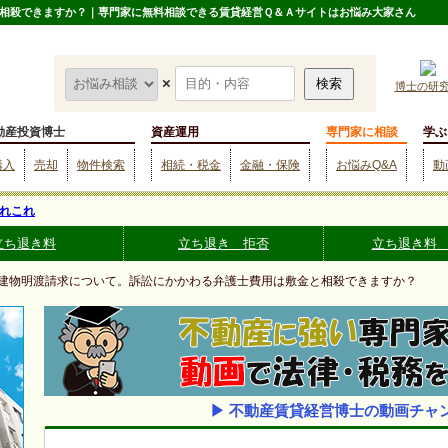
相殺できますか？｜専門家に無料相談できる賃貸経営Ｑ＆Ａサイトはお悩み大家さん
×
博士の研
動産投資博士
資産運用
専門家に相談
学ぶ
購入
売却
物件検索
相続・税金
金融・保険
お悩みQ&A
動
れこれ
立ち退き料
立ち退き 拒否
立ち退き料
 建物明渡請求について。訴訟にかかわる弁護士費用は敷金と相殺できますか？
▶ 不動産賃貸経営博士の動画チャ