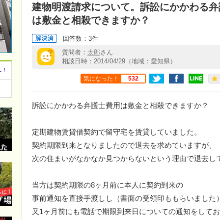
建物明渡請求について。訴訟にかかわる弁
は敷金と相殺できますか？
回答数：3件
質問者：
太郎
さん
相談日時：2014/04/29（地域：愛知県）
へ！
気になった！
532
訴訟にかかわる弁護士費用は敷金と相殺できますか？
定期建物賃貸借契約で留守宅を賃貸していました。
契約期限到来となりましたので退去を求めていますが、
次の住まいがなかなか見つからないという理由で退去し
当方は契約期限の8ヶ月前に本人に契約到来の
事前通知を直接手渡しし（書面の受領印ももらいました
又1ヶ月前にも電話で期限到来日についての通知をして