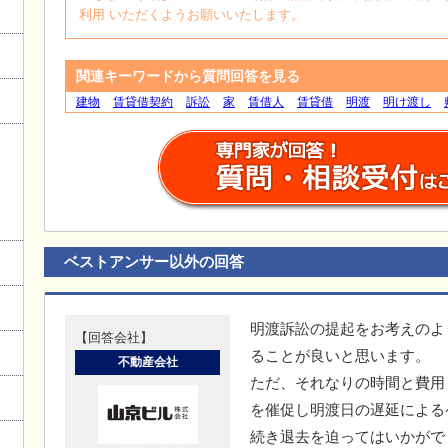
利用 いただくようお願いいたします。
関連キーワードから質問回答を見る
建物
賃貸借契約
訴訟
家
賃借人
賃貸借
明渡
明け渡し
ベストアンサー以外の回答
明渡訴訟の提起をお考えのよ
【回答会社】
ることが良いと思います。
不動産会社
ただ、それなりの時間と費用
を催促し明渡日の遅延による
続き退去を迫ってはいかがで