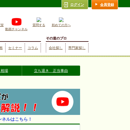
ログイン
会員登録
究室
質問する
初めての方へ
動画チャンネル
その道のプロ
画
セミナー
コラム
会社探し
専門家探し
 相場
立ち退き 正当事由
ンネルはこちら！