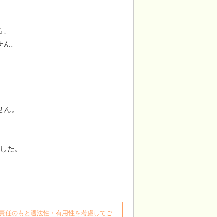
ろ、
せん。
せん。
ました。
自身の責任のもと適法性・有用性を考慮してご