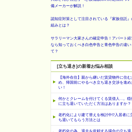
備メーカーが解説！
認知症対策として注目されている『家族信託』
組みとは？
サラリーマン大家さんの確定申告！アパート経
なら知っておくべき白色申告と青色申告の違い
て？
[立ち退き]の新着お悩み相談
【海外在住】親から継いだ賃貸物件に住む
め、帰国前にやるべき立ち退き交渉を進め
い！
何かとクレームを付けてくる賃借人...。穏
に立ち退いていただく方法はありますか？
老朽化により建て替えを検討中⁉入居者に
ち退いてもらう方法とは
老朽化の為、退去を依頼する場合の立ち退