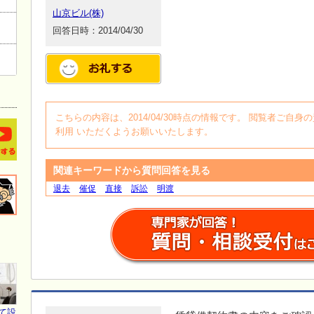
山京ビル(株)
回答日時：2014/04/30
こちらの内容は、2014/04/30時点の情報です。 閲覧者ご
利用 いただくようお願いいたします。
関連キーワードから質問回答を見る
退去
催促
直接
訴訟
明渡
て設