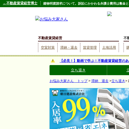
←不動産賃貸経営博士
建物明渡請求について。訴訟にかかわる弁護士費用は敷金と
不動産賃貸経営
不
空室対策
滞納・退去
賃貸管理
土地活用
【必見！】動画で学ぶ！不動産賃貸経営のあ
立ち退き
お悩み大家さん トップ
>
滞納 退去
>
立ち退き
>