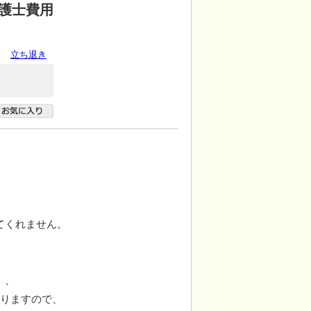
護士費用
立ち退き
てくれません。
）、
おりますので、