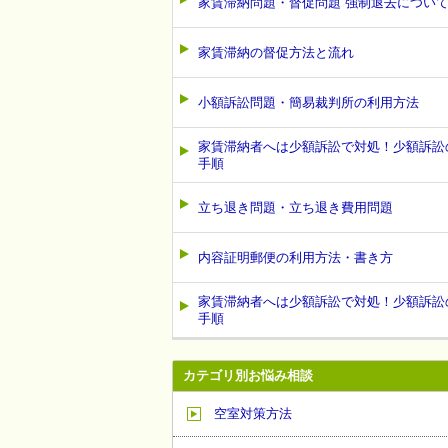
家賃滞納問題・督促問題 強制退去につい
家賃滞納の督促方法と流れ
小額訴訟問題・簡易裁判所の利用方法
家賃滞納者へは少額訴訟で対処！少額訴訟
手順
立ち退き問題・立ち退き費用問題
内容証明郵便の利用方法・書き方
家賃滞納者へは少額訴訟で対処！少額訴訟
手順
カテゴリ別お悩み相談
空室対策方法