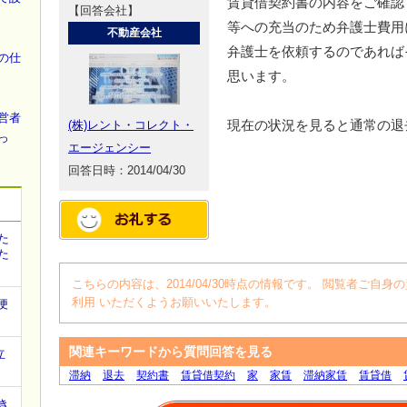
賃貸借契約書の内容をご確認
【回答会社】
等への充当のため弁護士費用
不動産会社
弁護士を依頼するのであれば
の仕
思います。
営者
現在の状況を見ると通常の退
(株)レント・コレクト・
っ
エージェンシー
回答日時：2014/04/30
た
た
こちらの内容は、2014/04/30時点の情報です。 閲覧者ご
利用 いただくようお願いいたします。
便
関連キーワードから質問回答を見る
立
滞納
退去
契約書
賃貸借契約
家
家賃
滞納家賃
賃貸借
き