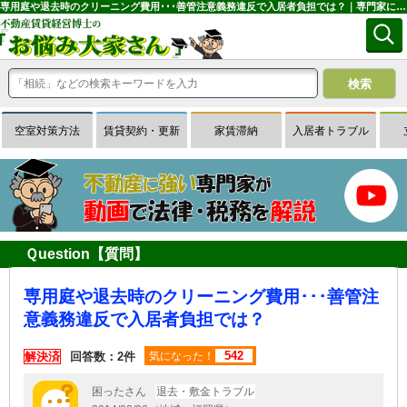
専用庭や退去時のクリーニング費用･･･善管注意義務違反で入居者負担では？｜専門家に無料相談できる賃貸経営Ｑ＆Ａサイトはお悩み大家さん
空室対策方法
賃貸契約・更新
家賃滞納
入居者トラブル
Ｑuestion【質問】
専用庭や退去時のクリーニング費用･･･善管注
意義務違反で入居者負担では？
542
解決済
回答数：2件
気になった！
困ったさん
退去・敷金トラブル