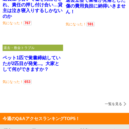
退去立会で業者が見落とした
れ、責任の押し付け合い…貸
傷の費用負担に納得いきませ
主は泣き寝入りするしかない
ん！
のか
気になった！
767
気になった！
591
退去・敷金トラブル
ペット1匹で覚書締結してい
たが2匹目が発覚...。大家と
して何ができますか？
気になった！
653
一覧を見る
今週のQ&AアクセスランキングTOP5！