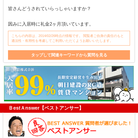
皆さんどうされていらっしゃいますか？
因みに入居時に礼金2ヶ月頂いています。
こちらの内容は、2014/02/26時点の情報です。 閲覧者ご自身の責任のもと
適法性・有用性を考慮してご利用いただくようお願いいたします。
タップして関連キーワードから質問を見る
借主負担
管理
退去
クリーニング
不動産
入居者
国土交通省
マンション
ガイドライン
退去時
クロス
入居
貸主
管理費
違反
礼金
不動産屋
借主
賃貸マンション
善管注意義務
善管注意義務違反
管理会社
掃除
ＢestＡnswer【ベストアンサー】