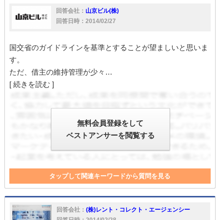
回答会社：
山京ビル(株)
回答日時：2014/02/27
国交省のガイドラインを基準とすることが望ましいと思いま
す。
ただ、借主の維持管理が少々…
[ 続きを読む ]
無料会員登録をして
ベストアンサーを閲覧する
タップして関連キーワードから質問を見る
借主負担
管理
維持
ガイドライン
クロス
入居
貸主
借主
回答会社：
(株)レント・コレクト・エージェンシー