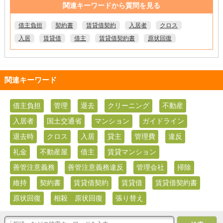
関連キーワードから質問を見る
借主負担
契約書
賃貸借契約
入居者
クロス
入居
賃貸借
借主
賃貸借契約書
原状回復
関連キーワード
借主負担
管理
退去
クリーニング
不動産
入居者
国土交通省
マンション
ガイドライン
退去時
クロス
入居
貸主
管理費
違反
礼金
不動産屋
借主
賃貸マンション
善管注意義務
善管注意義務違反
管理会社
掃除
維持
契約書
賃貸借契約
賃貸借
賃貸借契約書
原状回復
相殺 原状回復
張り替え