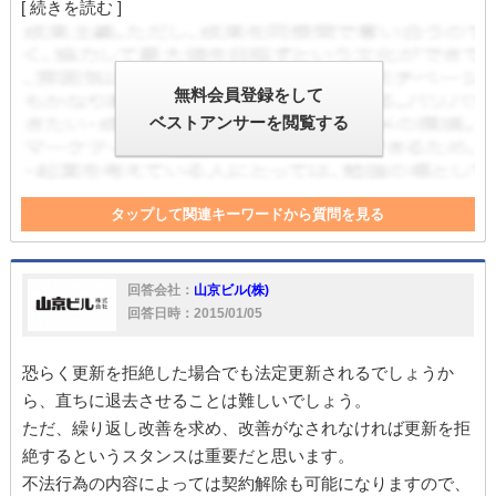
[ 続きを読む ]
無料会員登録をして
ベストアンサーを閲覧する
タップして関連キーワードから質問を見る
契約更新
契約解除
生活保護
大家
入居者
家
入居
貸主
迷惑
ゴミ
迷惑行為
対応
回答会社：
山京ビル(株)
回答日時：2015/01/05
恐らく更新を拒絶した場合でも法定更新されるでしょうか
ら、直ちに退去させることは難しいでしょう。
ただ、繰り返し改善を求め、改善がなされなければ更新を拒
絶するというスタンスは重要だと思います。
不法行為の内容によっては契約解除も可能になりますので、