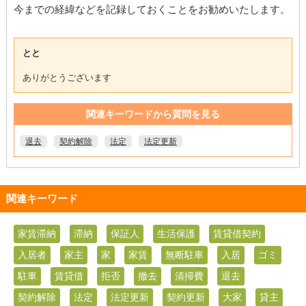
今までの経緯などを記録しておくことをお勧めいたします。
とと
ありがとうございます
関連キーワードから質問を見る
退去
契約解除
法定
法定更新
関連キーワード
家賃滞納
滞納
保証人
生活保護
賃貸借契約
入居者
家主
家
家賃
無断駐車
入居
ゴミ
駐車
賃貸借
拒否
撤去
清掃費
退去
契約解除
法定
法定更新
契約更新
大家
貸主