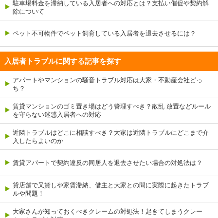
駐車場料金を滞納している入居者への対応とは？支払い催促や契約解
除について
ペット不可物件でペット飼育している入居者を退去させるには？
入居者トラブルに関する記事を探す
アパートやマンションの騒音トラブル対応は大家・不動産会社どっ
ち？
賃貸マンションのゴミ置き場はどう管理すべき？散乱 放置などルール
を守らない迷惑入居者への対応
近隣トラブルはどこに相談すべき？大家は近隣トラブルにどこまで介
入したらよいのか
賃貸アパートで契約違反の同居人を退去させたい場合の対処法は？
貸店舗で又貸しや家賃滞納、借主と大家との間に実際に起きたトラブ
ルや問題！
大家さんが知っておくべきクレームの対処法！起きてしまうクレー