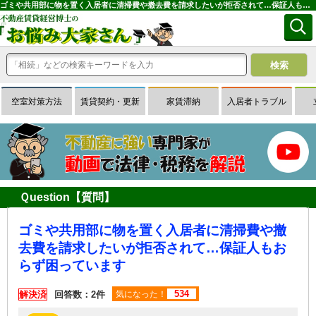
ゴミや共用部に物を置く入居者に清掃費や撤去費を請求したいが拒否されて…保証人もおらず困っています｜専門家に無料相談できる賃貸経営Ｑ＆Ａサイトはお悩み大家さん
空室対策方法
賃貸契約・更新
家賃滞納
入居者トラブル
Ｑuestion【質問】
ゴミや共用部に物を置く入居者に清掃費や撤
去費を請求したいが拒否されて…保証人もお
らず困っています
534
解決済
回答数：2件
気になった！