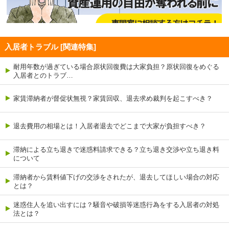
入居者トラブル [関連特集]
耐用年数が過ぎている場合原状回復費は大家負担？原状回復をめぐる
入居者とのトラブ…
家賃滞納者が督促状無視？家賃回収、退去求め裁判を起こすべき？
退去費用の相場とは！入居者退去でどこまで大家が負担すべき？
滞納による立ち退きで迷惑料請求できる？立ち退き交渉や立ち退き料
について
滞納者から賃料値下げの交渉をされたが、退去してほしい場合の対応
とは？
迷惑住人を追い出すには？騒音や破損等迷惑行為をする入居者の対処
法とは？