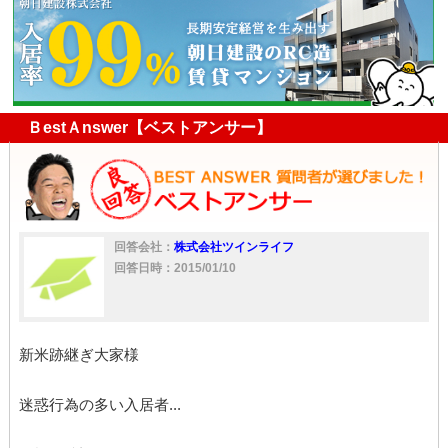
入居者
家主
家
家賃
無断駐車
入居
ゴミ
駐車
賃貸借
拒否
撤去
清掃費
ＢestＡnswer【ベストアンサー】
回答会社：
株式会社ツインライフ
回答日時：2015/01/10
新米跡継ぎ大家様
迷惑行為の多い入居者...