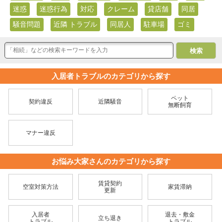
迷惑
迷惑行為
対応
クレーム
貸店舗
同居
騒音問題
近隣 トラブル
同居人
駐車場
ゴミ
入居者トラブルのカテゴリから探す
ペット
契約違反
近隣騒音
無断飼育
マナー違反
お悩み大家さんのカテゴリから探す
賃貸契約
空室対策方法
家賃滞納
更新
入居者
退去・敷金
立ち退き
トラブル
トラブル