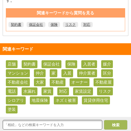
す。
関連キーワードから質問を見る
契約書
保証会社
保険
リスク
対応
関連キーワード
店舗
契約書
保証会社
保険
入居者
媒介
マンション
仲介
家
入居
仲介業者
区分
不動産会社
大家
不動産
オーナー
不動産屋
電話
水漏れ
家賃
対応
家賃設定
リスク
シロアリ
地震保険
ネズミ被害
賃貸併用住宅
塗装