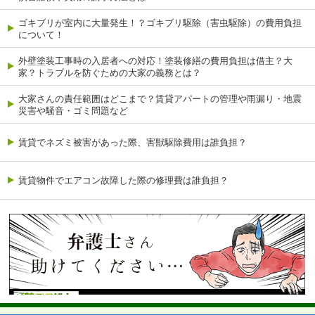
ゴキブリが室内に大量発生！？ゴキブリ駆除（害虫駆除）の費用負担
について！
外壁塗装工事時の入居者への対応！塗装修繕の費用負担は借主？大
家？トラブルを防ぐための大家の義務とは？
大家さんの責任範囲はどこまで？賃貸アパートの管理や雨漏り・地震
災害や騒音・ゴミ問題など
賃貸でネズミ被害があった際、害獣駆除費用は誰負担？
賃貸物件でエアコン故障した際の修理費は誰負担？