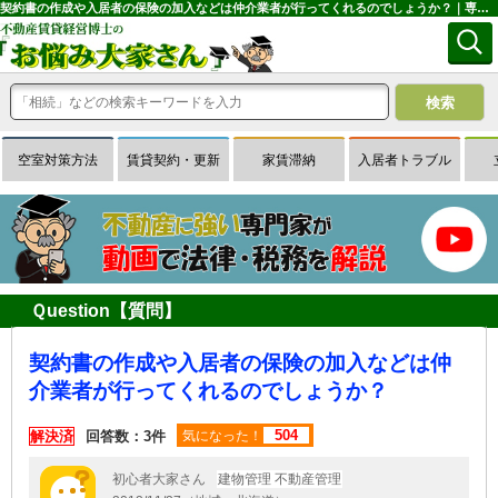
契約書の作成や入居者の保険の加入などは仲介業者が行ってくれるのでしょうか？｜専門家に無料相談できる賃貸経営Ｑ＆Ａサイトはお悩み大家さん
空室対策方法
賃貸契約・更新
家賃滞納
入居者トラブル
Ｑuestion【質問】
契約書の作成や入居者の保険の加入などは仲
介業者が行ってくれるのでしょうか？
504
解決済
回答数：3件
気になった！
初心者大家さん
建物管理 不動産管理