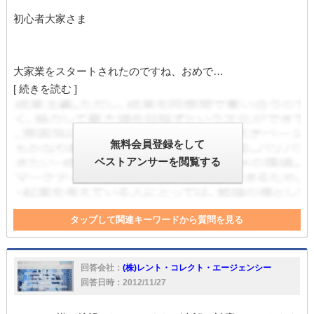
初心者大家さま
大家業をスタートされたのですね、おめで…
[ 続きを読む ]
無料会員登録をして
ベストアンサーを閲覧する
タップして関連キーワードから質問を見る
不動産会社
契約書
保証会社
大家
不動産
保険
入居者
家
入居
オーナー
不動産屋
電話
水漏れ
回答会社：
(株)レント・コレクト・エージェンシー
回答日時：2012/11/27