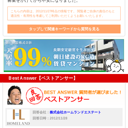
募集をかけてから不安になりました。
こちらの内容は、2012/11/27時点の情報です。 閲覧者ご自身の責任のもと
適法性・有用性を考慮してご利用いただくようお願いいたします。
タップして関連キーワードから質問を見る
店舗
契約書
保証会社
保険
入居者
媒介
マンション
仲介
家
入居
仲介業者
区分
ＢestＡnswer【ベストアンサー】
回答会社：
株式会社ホームランドエステート
回答日時：2012/11/28