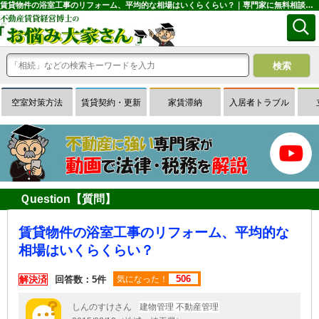
賃貸物件の浴室工事のリフォーム、平均的な相場はいくらくらい？｜専門家に無料相談できる賃貸経営Ｑ＆Ａサイトはお悩み大家さん
空室対策方法
賃貸契約・更新
家賃滞納
入居者トラブル
Ｑuestion【質問】
賃貸物件の浴室工事のリフォーム、平均的な
相場はいくらくらい？
506
解決済
回答数：5件
気になった！
しんのすけさん
建物管理 不動産管理