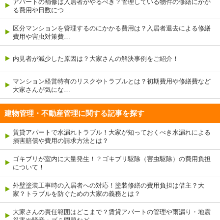
アパートの補修は入居者がやるべき？管理している物件の修繕にかか
る費用や日数につ…
区分マンションを管理するのにかかる費用は？入居者退去による修繕
費用や害虫対策費…
内見者が減少した原因は？大家さんの解決事例をご紹介！
マンション経営特有のリスクやトラブルとは？初期費用や修繕費など
大家さんが気にな…
建物管理・不動産管理に関する記事を探す
賃貸アパートで水漏れトラブル！大家が知っておくべき水漏れによる
損害賠償や費用の請求方法とは？
ゴキブリが室内に大量発生！？ゴキブリ駆除（害虫駆除）の費用負担
について！
外壁塗装工事時の入居者への対応！塗装修繕の費用負担は借主？大
家？トラブルを防ぐための大家の義務とは？
大家さんの責任範囲はどこまで？賃貸アパートの管理や雨漏り・地震