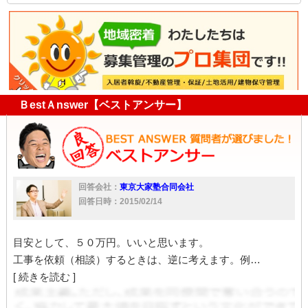
リフォーム
設備
大家
家
工事
ネット
相場
ドア
解体
交換
利回り
ＢestＡnswer【ベストアンサー】
回答会社：
東京大家塾合同会社
回答日時：2015/02/14
目安として、５０万円。いいと思います。
工事を依頼（相談）するときは、逆に考えます。例…
[ 続きを読む ]