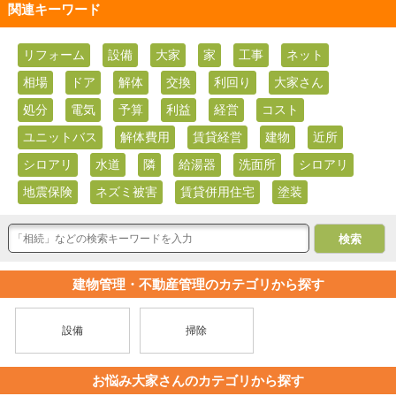
関連キーワード
リフォーム
設備
大家
家
工事
ネット
相場
ドア
解体
交換
利回り
大家さん
処分
電気
予算
利益
経営
コスト
ユニットバス
解体費用
賃貸経営
建物
近所
シロアリ
水道
隣
給湯器
洗面所
シロアリ
地震保険
ネズミ被害
賃貸併用住宅
塗装
建物管理・不動産管理のカテゴリから探す
設備
掃除
お悩み大家さんのカテゴリから探す