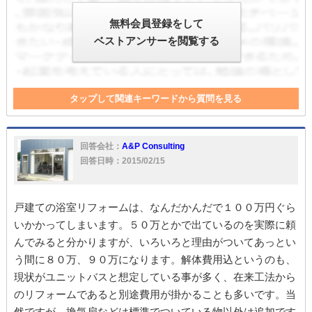
無料会員登録をして
ベストアンサーを閲覧する
タップして関連キーワードから質問を見る
設備
大家
大家さん
処分
家
工事
電気
解体
予算
回答会社：
A&P Consulting
回答日時：2015/02/15
戸建ての浴室リフォームは、なんだかんだで１００万円ぐら
いかかってしまいます。５０万とかで出ているのを実際に頼
んでみると分かりますが、いろいろと理由がついてあっとい
う間に８０万、９０万になります。解体費用込というのも、
現状がユニットバスと想定している事が多く、在来工法から
のリフォームであると別途費用が掛かることも多いです。当
然ですが、換気扇などは標準でついている物以外は追加です