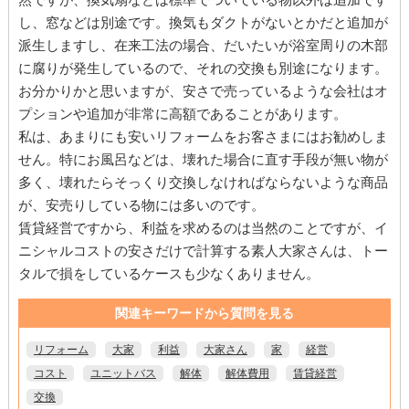
し、窓などは別途です。換気もダクトがないとかだと追加が
派生しますし、在来工法の場合、だいたいが浴室周りの木部
に腐りが発生しているので、それの交換も別途になります。
お分かりかと思いますが、安さで売っているような会社はオ
プションや追加が非常に高額であることがあります。
私は、あまりにも安いリフォームをお客さまにはお勧めしま
せん。特にお風呂などは、壊れた場合に直す手段が無い物が
多く、壊れたらそっくり交換しなければならないような商品
が、安売りしている物には多いのです。
賃貸経営ですから、利益を求めるのは当然のことですが、イ
ニシャルコストの安さだけで計算する素人大家さんは、トー
タルで損をしているケースも少なくありません。
関連キーワードから質問を見る
リフォーム
大家
利益
大家さん
家
経営
コスト
ユニットバス
解体
解体費用
賃貸経営
交換