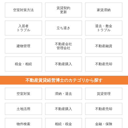
賃貸契約
空室対策方法
家賃滞納
更新
入居者
退去・敷金
立ち退き
トラブル
トラブル
不動産会社
建物管理
不動産融資
管理会社
税金・相続
不動産購入
不動産売却
不動産賃貸経営博士のカテゴリから探す
空室対策
滞納・退去
賃貸管理
土地活用
不動産購入
不動産売却
物件検索
相続・税金
金融・保険