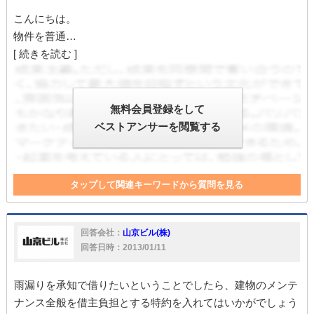
こんにちは。
物件を普通…
[ 続きを読む ]
無料会員登録をして
ベストアンサーを閲覧する
タップして関連キーワードから質問を見る
解約
責任
損害
契約書
リスク
貸す
貸主
オーナー
借主
回答会社：
山京ビル(株)
回答日時：2013/01/11
雨漏りを承知で借りたいということでしたら、建物のメンテ
ナンス全般を借主負担とする特約を入れてはいかがでしょう