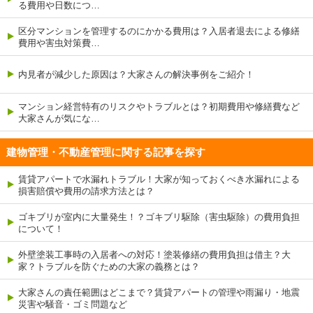
る費用や日数につ…
区分マンションを管理するのにかかる費用は？入居者退去による修繕
費用や害虫対策費…
内見者が減少した原因は？大家さんの解決事例をご紹介！
マンション経営特有のリスクやトラブルとは？初期費用や修繕費など
大家さんが気にな…
建物管理・不動産管理に関する記事を探す
賃貸アパートで水漏れトラブル！大家が知っておくべき水漏れによる
損害賠償や費用の請求方法とは？
ゴキブリが室内に大量発生！？ゴキブリ駆除（害虫駆除）の費用負担
について！
外壁塗装工事時の入居者への対応！塗装修繕の費用負担は借主？大
家？トラブルを防ぐための大家の義務とは？
大家さんの責任範囲はどこまで？賃貸アパートの管理や雨漏り・地震
災害や騒音・ゴミ問題など