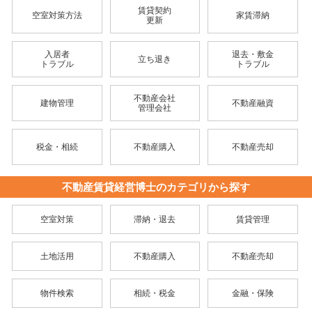
賃貸契約
空室対策方法
家賃滞納
更新
入居者
退去・敷金
立ち退き
トラブル
トラブル
不動産会社
建物管理
不動産融資
管理会社
税金・相続
不動産購入
不動産売却
不動産賃貸経営博士のカテゴリから探す
空室対策
滞納・退去
賃貸管理
土地活用
不動産購入
不動産売却
物件検索
相続・税金
金融・保険