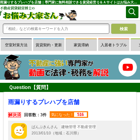
雨漏りするプレハブを店舗｜専門家に無料相談できる賃貸経営Ｑ＆Ａサイトはお悩み大家さん
空室対策方法
賃貸契約・更新
家賃滞納
入居者トラブル
Ｑuestion【質問】
雨漏りするプレハブを店舗
516
解決済
回答数：3件
気になった！
ぱんぷきんさん
建物管理 不動産管理
2013/01/10（地域：石川県）