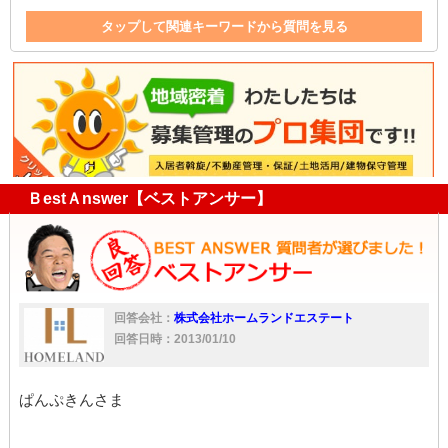
タップして関連キーワードから質問を見る
店舗
解約
雨漏り
責任
修繕費
大家
家
補償
台風
ＢestＡnswer【ベストアンサー】
回答会社：
株式会社ホームランドエステート
回答日時：2013/01/10
ぱんぷきんさま