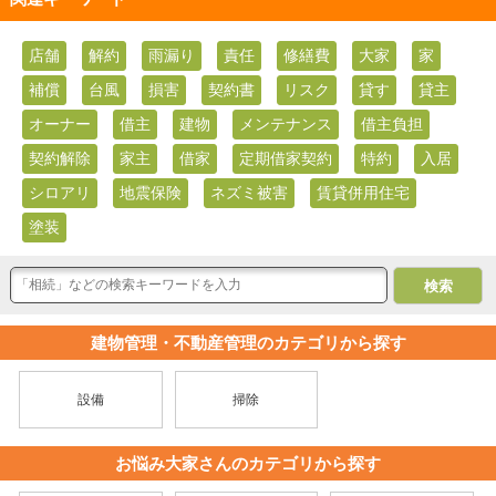
店舗
解約
雨漏り
責任
修繕費
大家
家
補償
台風
損害
契約書
リスク
貸す
貸主
オーナー
借主
建物
メンテナンス
借主負担
契約解除
家主
借家
定期借家契約
特約
入居
シロアリ
地震保険
ネズミ被害
賃貸併用住宅
塗装
建物管理・不動産管理のカテゴリから探す
設備
掃除
お悩み大家さんのカテゴリから探す