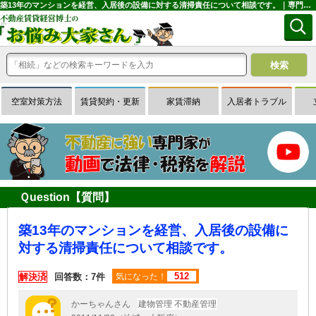
築13年のマンションを経営、入居後の設備に対する清掃責任について相談です。｜専門家に無料相談できる賃貸経営Ｑ＆Ａサイトはお悩み大家さん
空室対策方法
賃貸契約・更新
家賃滞納
入居者トラブル
Ｑuestion【質問】
築13年のマンションを経営、入居後の設備に
対する清掃責任について相談です。
512
解決済
回答数：7件
気になった！
かーちゃんさん
建物管理 不動産管理