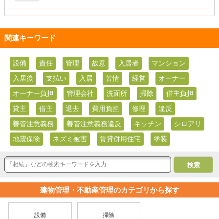
関連キーワード
設備
責任
管理
故意
入居者
マンション
入居後
支払い
入居
苦情
経営
オーナー
オーナー負担
管理会社
洗面所
掃除
借主負担
貸主
借主
退去
費用負担
修理
違反
善管注意義務
善管注意義務違反
キッチン
シロアリ
地震保険
ネズミ被害
賃貸併用住宅
塗装
建物管理・不動産管理のカテゴリから探す
設備
掃除