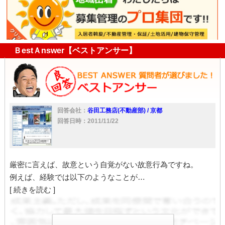
オーナー負担
管理会社
洗面所
掃除
ＢestＡnswer【ベストアンサー】
回答会社：
谷田工務店(不動産部) / 京都
回答日時：2011/11/22
厳密に言えば、故意という自覚がない故意行為ですね。
例えば、経験では以下のようなことが…
[ 続きを読む ]