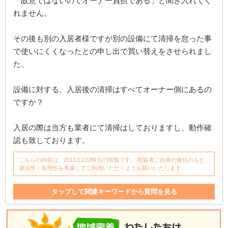
「故意ではないのでオーナー負担である」と聞き入れてく
れません。
その後も別の入居者様ですが別の設備にて清掃を怠った事
で使いにくくなったとの申し出で買い替えをさせられまし
た。
設備に対する、入居後の清掃はすべてオーナー側にあるの
ですか？
入居の際は当方も業者にて清掃はしておりますし、動作確
認も致しております。
こちらの内容は、2011/11/22時点の情報です。 閲覧者ご自身の責任のもと
適法性・有用性を考慮してご利用いただくようお願いいたします。
タップして関連キーワードから質問を見る
設備
責任
管理
故意
入居者
マンション
入居後
支払い
入居
苦情
経営
オーナー