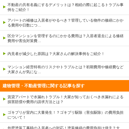
不動産の共有名義にするデメリットは？相続の際に起こるトラブル事
例をご紹介！
アパートの補修は入居者がやるべき？管理している物件の修繕にかか
る費用や日数につ…
区分マンションを管理するのにかかる費用は？入居者退去による修繕
費用や害虫対策費…
内見者が減少した原因は？大家さんの解決事例をご紹介！
マンション経営特有のリスクやトラブルとは？初期費用や修繕費など
大家さんが気にな…
建物管理・不動産管理に関する記事を探す
賃貸アパートで水漏れトラブル！大家が知っておくべき水漏れによる
損害賠償や費用の請求方法とは？
ゴキブリが室内に大量発生！？ゴキブリ駆除（害虫駆除）の費用負担
について！
外壁塗装工事時の入居者への対応！塗装修繕の費用負担は借主？大