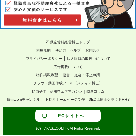
不動産賃貸経営博士トップ
｜
｜
利用規約
使い方・ヘルプ
お問合せ
｜
プライバシーポリシー
個人情報の取扱いについて
広告掲載について
｜
｜
物件掲載希望
運営
退会・停止申請
クラウド動画作成ツール【メディア博士】
動画制作・活用ウェブマガジン｜動画コラム
博士.comチャンネル！
不動産ホームページ制作・SEOは博士クラウドRHS
PCサイトへ
(C) HAKASE.COM Inc All Rights Reserved.