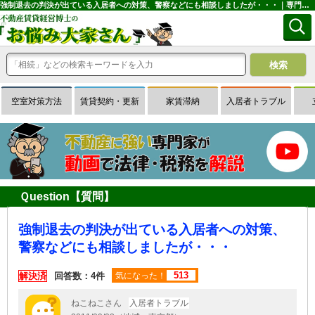
強制退去の判決が出ている入居者への対策、警察などにも相談しましたが・・・｜専門家に無料相談できる賃貸経営Ｑ＆Ａサイトはお悩み大家さん
空室対策方法
賃貸契約・更新
家賃滞納
入居者トラブル
Ｑuestion【質問】
強制退去の判決が出ている入居者への対策、
警察などにも相談しましたが・・・
513
解決済
回答数：4件
気になった！
ねこねこさん
入居者トラブル