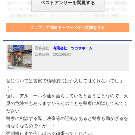
ベストアンサーを閲覧する
タップして関連キーワードから質問を見る
滞納
退去
強制執行
家賃滞納
家
家賃
貸主
借主
明渡
回答会社：
有限会社 ツカサホーム
回答日時：2011/09/04
音については警察で積極的には介入してはくれないでしょ
う。
但し、アルコールや油を垂らしていると言うことなので、火
災の危険性もありますからそのことを警察に相談してみてく
ださい。
警察に相談する際、映像等の証拠があると警察も動かざるを
得なくなるのですが・・・
強制執行まで今しばらく頑張ってください。