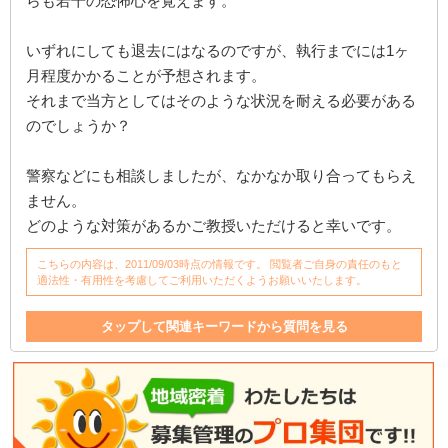
らも若干の恐怖心を覚えます。
いずれにしても退去にはなるのですが、執行までには1ヶ
月程度かかることが予想されます。
それまで当方としてはそのような状況を耐える必要がある
のでしょうか？
警察などにも相談しましたが、なかなか取り合ってもらえ
ません。
どのような対策があるかご教授いただけると幸いです。
こちらの内容は、2011/09/03時点の情報です。 閲覧者ご自身の責任のもと
適法性・有用性を考慮してご利用いただくようお願いいたします。
タップして関連キーワードから質問を見る
建物
退去
大家
入居者
家
入居
迷惑
強制退去
階下