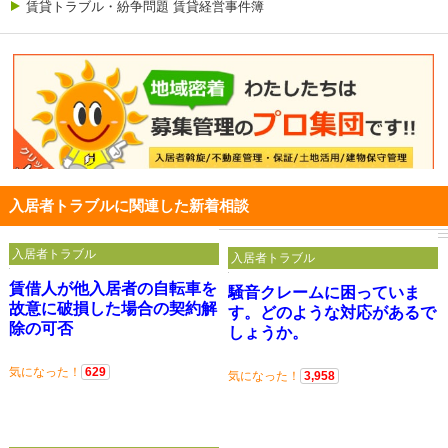
賃貸トラブル・紛争問題 賃貸経営事件簿
入居者トラブルに関連した新着相談
入居者トラブル
入居者トラブル
賃借人が他入居者の自転車を
騒音クレームに困っていま
故意に破損した場合の契約解
す。どのような対応があるで
除の可否
しょうか。
気になった！
629
気になった！
3,958