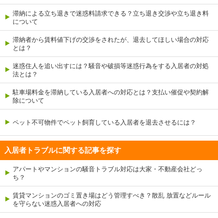
滞納による立ち退きで迷惑料請求できる？立ち退き交渉や立ち退き料
について
滞納者から賃料値下げの交渉をされたが、退去してほしい場合の対応
とは？
迷惑住人を追い出すには？騒音や破損等迷惑行為をする入居者の対処
法とは？
駐車場料金を滞納している入居者への対応とは？支払い催促や契約解
除について
ペット不可物件でペット飼育している入居者を退去させるには？
入居者トラブルに関する記事を探す
アパートやマンションの騒音トラブル対応は大家・不動産会社どっ
ち？
賃貸マンションのゴミ置き場はどう管理すべき？散乱 放置などルール
を守らない迷惑入居者への対応