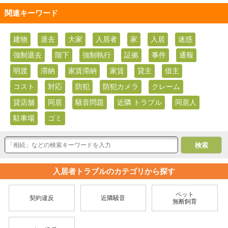
関連キーワード
建物
退去
大家
入居者
家
入居
迷惑
強制退去
階下
強制執行
証拠
事件
通報
明渡
滞納
家賃滞納
家賃
貸主
借主
コスト
対応
防犯
防犯カメラ
クレーム
貸店舗
同居
騒音問題
近隣 トラブル
同居人
駐車場
ゴミ
入居者トラブルのカテゴリから探す
ペット
契約違反
近隣騒音
無断飼育