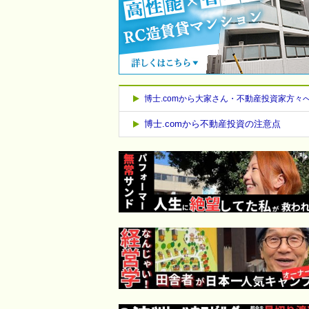
博士.comから大家さん・不動産投資家方々
博士.comから不動産投資の注意点