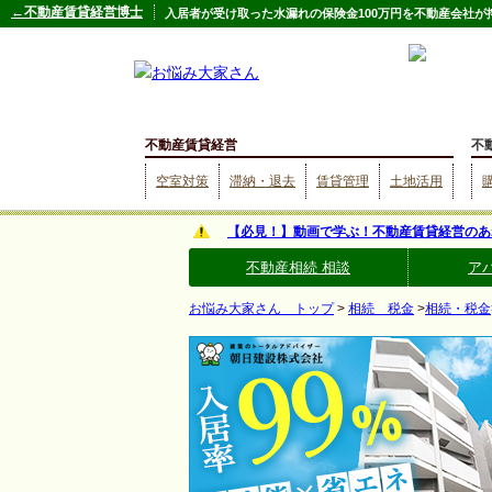
←不動産賃貸経営博士
入居者が受け取った水漏れの保険金100万円を不動産会社
不動産賃貸経営
不
空室対策
滞納・退去
賃貸管理
土地活用
【必見！】動画で学ぶ！不動産賃貸経営のあ
不動産相続 相談
ア
お悩み大家さん トップ
>
相続 税金
>
相続・税金