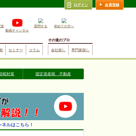
ログイン
会員登録
究室
質問する
初めての方へ
動画チャンネル
その道のプロ
画
セミナー
コラム
会社探し
専門家探し
節税対策
固定資産税 不動産
ンネルはこちら！