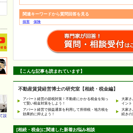
関連キーワードから質問回答を見る
損害
保険
【こんな記事も読まれています】
不動産賃貸経営博士の研究室【相続・税金編】
アパート経営の節税対策！不動産にかかる税金を知っ
大家さ
て賢い税金対策をしよう！
イント
アパート経営で損益通算を利用して所得税・地方税を
大家さ
効果的に抑えよう！
続きの
て設
[相続・税金]に関連した新着お悩み相談