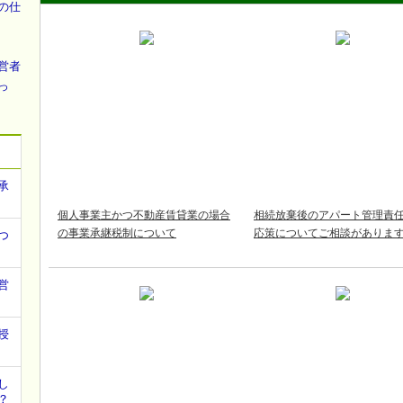
の仕
営者
っ
承
個人事業主かつ不動産賃貸業の場合
相続放棄後のアパート管理責
の事業承継税制について
応策についてご相談がありま
つ
営
授
し
？