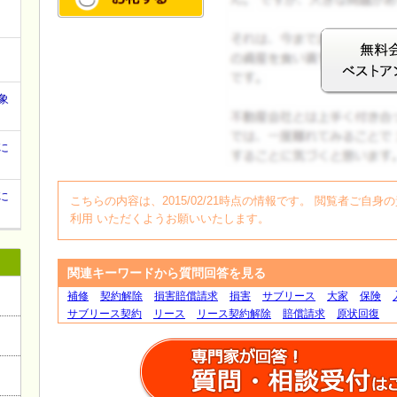
象
に
ログイン
に
こちらの内容は、2015/02/21時点の情報です。 閲覧者ご
利用 いただくようお願いいたします。
関連キーワードから質問回答を見る
補修
契約解除
損害賠償請求
損害
サブリース
大家
保険
サブリース契約
リース
リース契約解除
賠償請求
原状回復