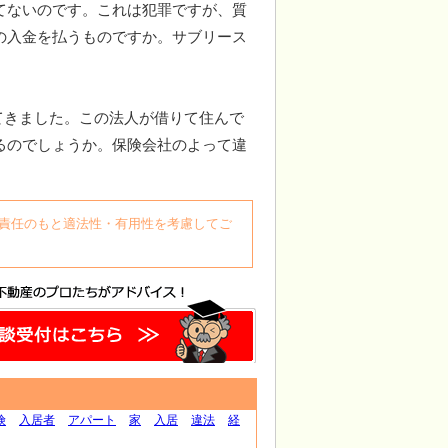
てないのです。これは犯罪ですが、質
の入金を払うものですか。サブリース
てきました。この法人が借りて住んで
るのでしょうか。保険会社のよって違
自身の責任のもと適法性・有用性を考慮してご
険
入居者
アパート
家
入居
違法
経