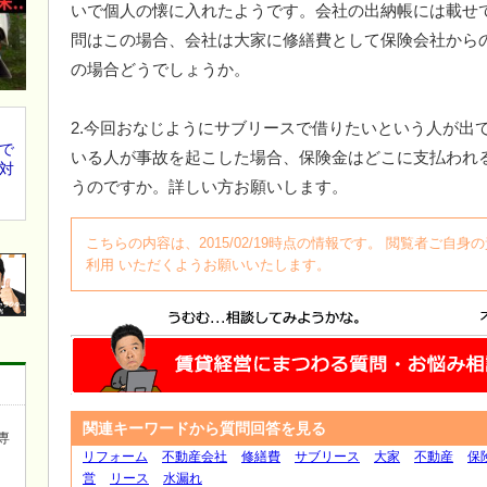
いで個人の懐に入れたようです。会社の出納帳には載せ
問はこの場合、会社は大家に修繕費として保険会社から
の場合どうでしょうか。
2.今回おなじようにサブリースで借りたいという人が出
で
いる人が事故を起こした場合、保険金はどこに支払われ
対
うのですか。詳しい方お願いします。
こちらの内容は、2015/02/19時点の情報です。 閲覧者ご
利用 いただくようお願いいたします。
関連キーワードから質問回答を見る
専
リフォーム
不動産会社
修繕費
サブリース
大家
不動産
保
営
リース
水漏れ