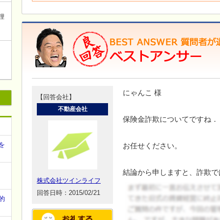
理
にゃんこ 様
【回答会社】
不動産会社
保険金詐欺についてですね．
を
お任せください。
結論から申しますと、詐欺で
株式会社ツインライフ
回答日時：2015/02/21
的