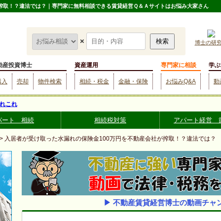
が搾取！？違法では？｜専門家に無料相談できる賃貸経営Ｑ＆Ａサイトはお悩み大家さん
×
博士の研
動産投資博士
資産運用
専門家に相談
学ぶ
購入
売却
物件検索
相続・税金
金融・保険
お悩みQ&A
動
れこれ
パート 相続
相続税対策
アパート経営 
> 入居者が受け取った水漏れの保険金100万円を不動産会社が搾取！？違法では？
▶ 不動産賃貸経営博士の動画チャ