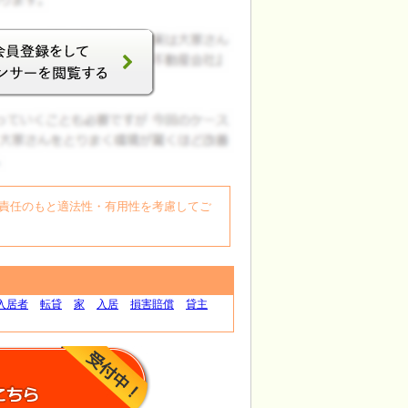
自身の責任のもと適法性・有用性を考慮してご
入居者
転貸
家
入居
損害賠償
貸主