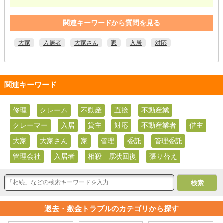
関連キーワードから質問を見る
大家
入居者
大家さん
家
入居
対応
関連キーワード
修理
クレーム
不動産
直接
不動産業
クレーマー
入居
貸主
対応
不動産業者
借主
大家
大家さん
家
管理
委託
管理委託
管理会社
入居者
相殺 原状回復
張り替え
退去・敷金トラブルのカテゴリから探す