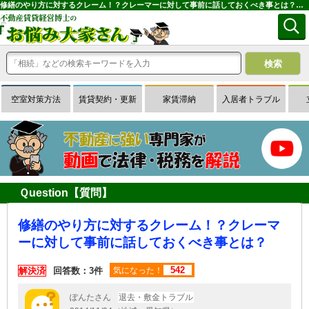
修繕のやり方に対するクレーム！？クレーマーに対して事前に話しておくべき事とは？｜専門家に無料相談できる賃貸経営Ｑ＆Ａサイトはお悩み大家さん
空室対策方法
賃貸契約・更新
家賃滞納
入居者トラブル
Ｑuestion【質問】
修繕のやり方に対するクレーム！？クレーマ
ーに対して事前に話しておくべき事とは？
542
解決済
回答数：3件
気になった！
ぽんたさん
退去・敷金トラブル