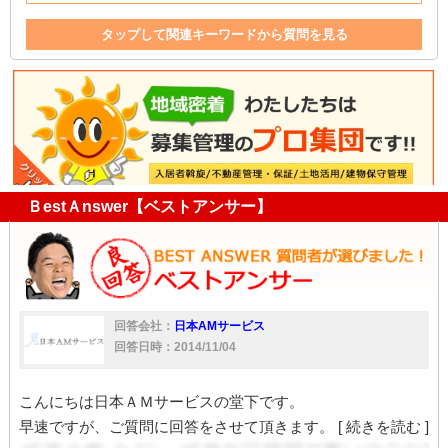
タップして関連キーワードから質問を見る
修理
クレーム
不動産
直接
不動産業
クレーマー
入居
貸主
対応
不動産業者
借主
ＢestＡnswer【ベストアンサー】
回答会社：
日本AMサービス
回答日時：2014/11/04
こんにちは日本ＡＭサービスの堂下です。
早速ですが、ご質問に回答をさせて頂きます。
[ 続きを読む ]