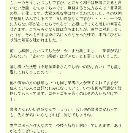
も、一応そうしたつもりですが、とにかく相手は感情に走ると言
いたい放題、むちゃくちゃです。爆発すると先方さんは「非常識
の塊」と化します。大変失礼な事は散々言われました。その状態
で怒鳴り込んでくるので、良い迷惑なんですが・・・・。一つ気
に入らない事があったらそれをずっと根に持ってる感じの暴言を
吐きます。こちらもかなり腹は立ちましたが、冷静に対処しまし
た（が、それも相手は逆に気に入らなかった様で、本当にひどい
状態の暴言を吐かれました。）
前回も和解したハズでしたが、今回また蒸し返し、「業者が気に
入らない」「あいつ（業者）はダメだ」とも言っておりました。
落ち着いた状態（不動産業者さん立ち合いの話し合い）でも蒸し
返しておりましたので・・・。
他の借家の方の修繕もいつも同じ業者の人が来てくれてますが、
住んでいる人とは顔なじみになっていて、いつも何も問題なく対
処してもらってます。ゴチャゴチャ言うのはその人たちだけで
す。
業者さんもいい迷惑なんでしょうが、もし他の業者に変わって
も、先方が気にいらなければ、同じでしょうね。
本当に困った住人なので、今後も毅然と対応していきます。あり
がとうございました。