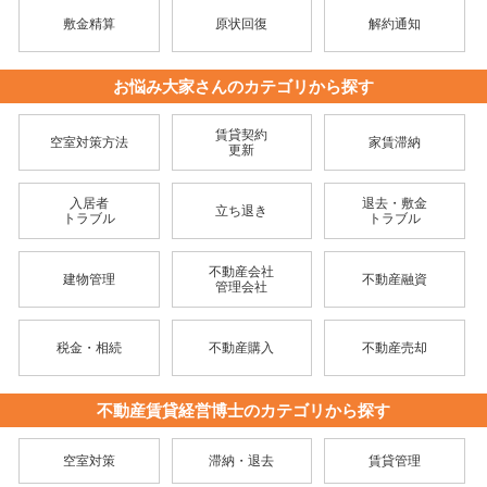
敷金精算
原状回復
解約通知
お悩み大家さんのカテゴリから探す
賃貸契約
空室対策方法
家賃滞納
更新
入居者
退去・敷金
立ち退き
トラブル
トラブル
不動産会社
建物管理
不動産融資
管理会社
税金・相続
不動産購入
不動産売却
不動産賃貸経営博士のカテゴリから探す
空室対策
滞納・退去
賃貸管理