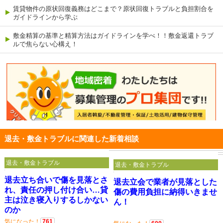
賃貸物件の原状回復義務はどこまで？原状回復トラブルと負担割合を
ガイドラインから学ぶ
敷金精算の基準と精算方法はガイドラインを学べ！！敷金返還トラブ
ルで焦らない心構え！
退去・敷金トラブルに関連した新着相談
退去・敷金トラブル
退去・敷金トラブル
退去立ち合いで傷を見落とさ
退去立会で業者が見落とした
れ、責任の押し付け合い…貸
傷の費用負担に納得いきませ
主は泣き寝入りするしかない
ん！
のか
気になった！
761