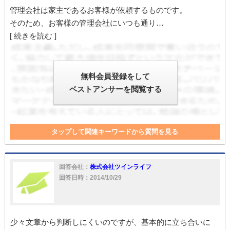
管理会社は家主であるお客様が依頼するものです。
そのため、お客様の管理会社にいつも通り…
[ 続きを読む ]
無料会員登録をして
ベストアンサーを閲覧する
タップして関連キーワードから質問を見る
解約
管理
不動産会社
不動産
入居者
仲介
家主
家
入居
仲介業者
管理会社
回答会社：
株式会社ツインライフ
回答日時：2014/10/29
少々文章から判断しにくいのですが、基本的に立ち合いに