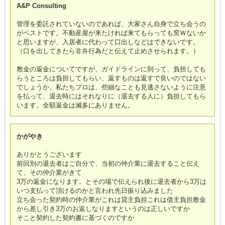
A&P Consulting
管理を委託されていないのであれば、大家さん自身で立ち会うの
がベストです。不動産屋が来たければ来てもらっても窯Ｗないか
と思いますが、入居者に代わって口出しなどはできないです。
（口を出してきたら非弁行為だと伝えて止めさせられます。）
敷金の返金についてですが、ガイドラインに則って、負担しても
らうところは負担してもらい、返すものは返すで良いのではない
でしょうか。私たちプロは、些細なことも見逃さないように注意
を払って、退去時にはそれなりに（退去する人に）負担してもら
います。全額返金は滅多にありません。
かがやき
ありがとうございます
前回別の退去者はご自分で、当初の仲介業に退去すること伝え
て、その仲介業がきて
3万の返金になります。とその場で伝えられ後に退去者から3万は
いつ支払って頂けるのかと言われ先日振り込みました
立ち会った契約時の仲介業がこれは貸主負担これは借主負担敷金
から差し引き3万のお返しなりますというのは正しいですか
そこと契約した契約書に基づくのですか