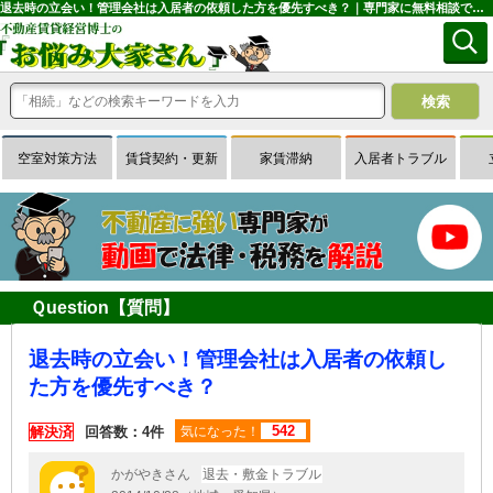
退去時の立会い！管理会社は入居者の依頼した方を優先すべき？｜専門家に無料相談できる賃貸経営Ｑ＆Ａサイトはお悩み大家さん
空室対策方法
賃貸契約・更新
家賃滞納
入居者トラブル
Ｑuestion【質問】
退去時の立会い！管理会社は入居者の依頼し
た方を優先すべき？
542
解決済
回答数：4件
気になった！
かがやきさん
退去・敷金トラブル