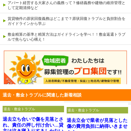
アパート経営する大家さんの義務って？修繕義務や建物の維持管理と
して定期清掃など
賃貸物件の原状回復義務はどこまで？原状回復トラブルと負担割合を
ガイドラインから学ぶ
敷金精算の基準と精算方法はガイドラインを学べ！！敷金返還トラブ
ルで焦らない心構え！
退去・敷金トラブルに関連した新着相談
退去・敷金トラブル
退去・敷金トラブル
退去立ち合いで傷を見落とさ
退去立会で業者が見落とした
れ、責任の押し付け合い…貸
傷の費用負担に納得いきませ
主は泣き寝入りするしかない