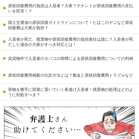
原状回復費用の負担は入居者？大家？テナントが原状回復費用の支払
いを拒否！？
国土交通省の原状回復ガイドラインについて！たばこのヤニなど原状
回復費は大家が負担？
入居者が死亡、残置物や原状回復費用の負担責任は誰に？入居者が死
亡した場合の大家がすべき対応とは！
賃貸物件で入居者のタバコの喫煙による原状回復費用についての判例
原状回復費用相殺の仕訳方法とは？敷金と原状回復費用トラブルなど
荷物を勝手に部屋に置いていく夜逃げ入居者！残置物の処理はどのよ
うに対処すべき？