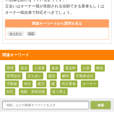
立会いはオーナー様が依頼される信頼できる業者もしくは
オーナー様自身で対応すべきでしょう。
関連キーワードから質問を見る
オーナー
対応
関連キーワード
管理
退去
入居者
返金
退去時
入居
敷金
管理会社
立ち合い
責任
解約
不動産会社
不動産
仲介
家主
家
仲介業者
オーナー
対応
相殺 原状回復
張り替え