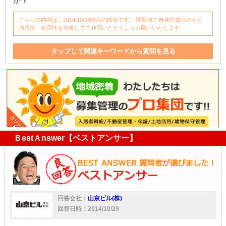
か？
こちらの内容は、2014/10/28時点の情報です。 閲覧者ご自身の責任のもと
適法性・有用性を考慮してご利用いただくようお願いいたします。
タップして関連キーワードから質問を見る
管理
退去
入居者
返金
退去時
入居
敷金
管理会社
ＢestＡnswer【ベストアンサー】
回答会社：
山京ビル(株)
回答日時：2014/10/29