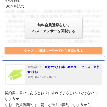
その日割…
[ 続きを読む ]
無料会員登録をして
ベストアンサーを閲覧する
タップして関連キーワードから質問を見る
退去
不動産
入居者
返金
家
家賃
入居
特約
回答会社：
一般財団法人日本不動産コミュニティー東京
第1支部
回答日時：2012/02/16
契約書に書いてあるとおりにすればよろしいのではないで
しょうか。
なお、賃貸借契約は、貸主と借主の契約でしょうから、