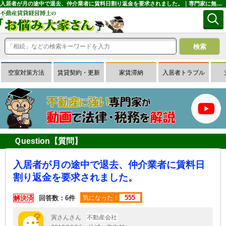
入居者が月の途中で退去、仲介業者に賃料日割り返金を要求されました。｜専門家に無料相談できる賃貸経営Ｑ＆Ａサイトはお悩み大家さん
空室対策方法
賃貸契約・更新
家賃滞納
入居者トラブル
Ｑuestion【質問】
入居者が月の途中で退去、仲介業者に賃料日
割り返金を要求されました。
555
解決済
回答数：6件
気になった！
寅さんさん
不動産会社