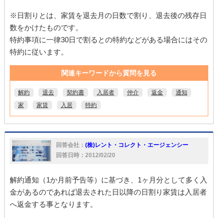
※日割りとは、家賃を退去月の日数で割り、退去後の残存日
数をかけたものです。
特約事項に一律30日で割るとの特約などがある場合にはその
特約に従います。
関連キーワードから質問を見る
解約
退去
契約書
入居者
仲介
返金
通知
家
家賃
入居
特約
回答会社：
(株)レント・コレクト・エージェンシー
回答日時：2012/02/20
解約通知（1か月前予告等）に基づき、1ヶ月分として多く入
金があるのであれば退去された日以降の日割り家賃は入居者
へ返金する事となります。