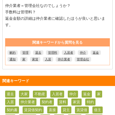
仲介業者＝管理会社なのでしょうか？
手数料は管理料？
返金金額の詳細は仲介業者に確認したほうが良いと思いま
す。
関連キーワードから質問を見る
解約
管理
退去
管理料
入居者
仲介
返金
通知
家
家賃
入居
仲介業者
管理会社
関連キーワード
退去
大家
不動産
入居者
仲介
返金
家
入居
仲介業者
契約者
賃料
家賃
特約
契約書
賃貸借契約
直接
貸主
賃貸借
借主