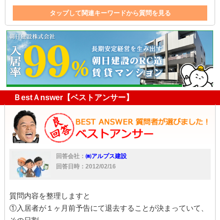
タップして関連キーワードから質問を見る
退去
大家
不動産
入居者
仲介
返金
家
入居
仲介業者
契約者
賃料
ＢestＡnswer【ベストアンサー】
回答会社：
㈱アルプス建設
回答日時：2012/02/16
質問内容を整理しますと
①入居者が１ヶ月前予告にて退去することが決まっていて、