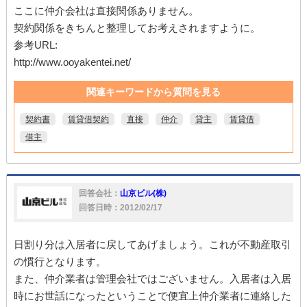
ここに仲介会社は直接関係ありません。
契約関係をきちんと整理してお考えされますように。
参考URL:
http://www.ooyakentei.net/
関連キーワードから質問を見る
契約書
賃貸借契約
直接
仲介
貸主
賃貸借
借主
回答会社：
山京ビル(株)
回答日時：2012/02/17
日割り分は入居者に戻してあげましょう。これが不動産取引
の慣行となります。
また、仲介業者は管理会社ではございません。入居者は入居
時にお世話になったということで便宜上仲介業者に連絡した