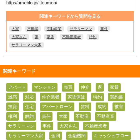
http://ameblo.jp/ittoumon/
関連キーワードから質問を見る
大家
不動産
不動産業
サラリーマン
事件
大家さん
家
家賃
不動産業者
特約
サラリーマン大家
関連キーワード
アパート
マンション
売買
仲介
家
家賃
迷惑
対応
仲介業者
家賃保証
特約
契約書
投資
住宅
アパートローン
賃料
成約
被害
権利
解約
責任
大家
不動産
不動産業
サラリーマン
事件
大家さん
不動産業者
サラリーマン大家
金利
金融機関
キャッシュフロー