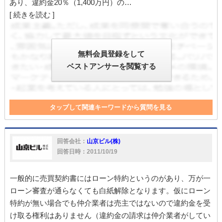
あり、違約金20％（1,400万円）の…
[ 続きを読む ]
無料会員登録をして
ベストアンサーを閲覧する
タップして関連キーワードから質問を見る
契約書
投資
アパート
住宅
マンション
売買
特約
アパートローン
賃料
成約
回答会社：
山京ビル(株)
回答日時：2011/10/19
一般的に売買契約書にはローン特約というのがあり、万が一
ローン審査が通らなくても白紙解除となります。仮にローン
特約が無い場合でも仲介業者は売主ではないので違約金を受
け取る権利はありません（違約金の請求は仲介業者がしてい