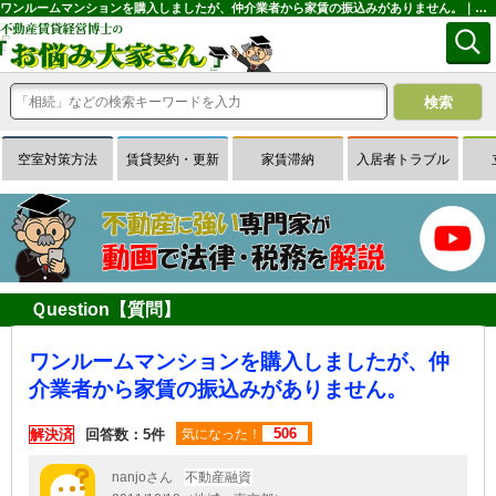
ワンルームマンションを購入しましたが、仲介業者から家賃の振込みがありません。｜専門家に無料相談できる賃貸経営Ｑ＆Ａサイトはお悩み大家さん
空室対策方法
賃貸契約・更新
家賃滞納
入居者トラブル
Ｑuestion【質問】
ワンルームマンションを購入しましたが、仲
介業者から家賃の振込みがありません。
506
解決済
回答数：5件
気になった！
nanjoさん
不動産融資