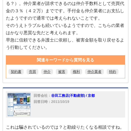
る？）。仲介業者が請求できるのは仲介手数料として売買代
金の３％（４２万）までです。手付金も仲介業者にお支払し
たようですので通常では考えられないことです。
そのうえトラブルも続いているようですので、こちらの業者
はかなり悪質な先だと考えられます。
早急に信頼できる弁護士に依頼し、被害金額を取り戻せるよ
う行動してください。
関連キーワードから質問を見る
契約書
売買
仲介
被害
権利
仲介業者
特約
回答会社：
谷田工務店(不動産部) / 京都
回答日時：2011/10/19
これは騙されているのでは？と勘繰りたくなる相談ですね。