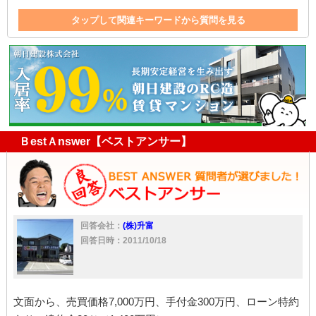
タップして関連キーワードから質問を見る
アパート
マンション
売買
仲介
家
家賃
迷惑
対応
仲介業者
家賃保証
特約
ＢestＡnswer【ベストアンサー】
回答会社：
(株)升富
回答日時：2011/10/18
文面から、売買価格7,000万円、手付金300万円、ローン特約