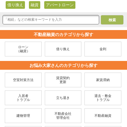
借り換え
融資
アパートローン
不動産融資のカテゴリから探す
ローン
借り換え
金利
（融資）
お悩み大家さんのカテゴリから探す
賃貸契約
空室対策方法
家賃滞納
更新
入居者
退去・敷金
立ち退き
トラブル
トラブル
不動産会社
建物管理
不動産融資
管理会社