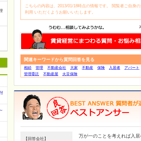
こちらの内容は、2013/01/18時点の情報です。 閲覧者ご
理
利用 いただくようお願いいたします。
関連キーワードから質問回答を見る
相続
管理
不動産会社
大家
不動産
保険
入居者
アパート
管理委託
不動産屋
火災保険
付
～
万が一のことを考えれば入居
【回答会社】