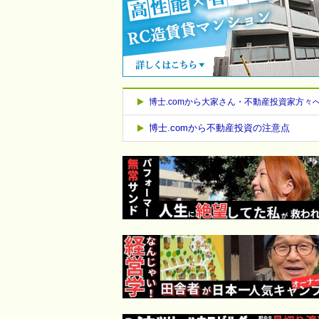
博士.comから大家さん・不動産投資家方々
博士.comから不動産投資の注意点