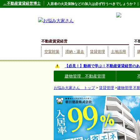
←不動産賃貸経営博士
入居者の火災保険などの加入は必ず行うべきでしょうか？｜
不動産賃貸経営
不
空室対策
滞納・退去
賃貸管理
土地活用
【必見！】動画で学ぶ！不動産賃貸経営のあ
建物管理 不動産管理
お悩み大家さん トップ
>
賃貸管理
>
建物管理 不