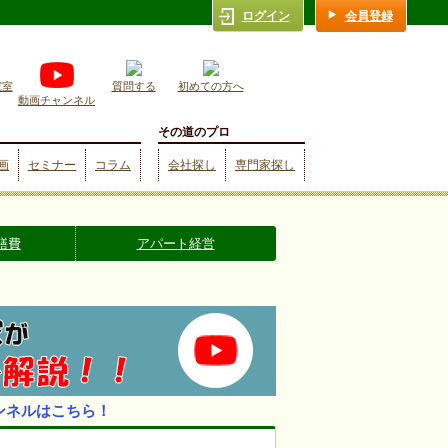
ログイン
会員登録
究室
質問する
初めての方へ
動画チャンネル
その道のプロ
画
セミナー
コラム
会社探し
専門家探し
繕費
アパート経営
ンネルはこちら！