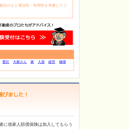
自身の責任のもと適法性・有用性を考慮してご
委託
大家さん
家
入居
経営
補償
者に借家人賠償保険は加入してもらう