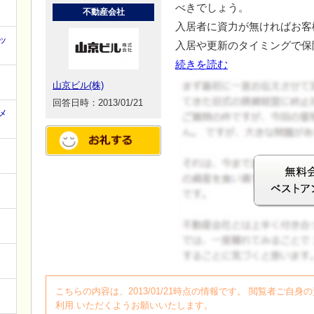
べきでしょう。
不動産会社
入居者に資力が無ければお客
ッ
入居や更新のタイミングで保
続きを読む
山京ビル(株)
回答日時：2013/01/21
メ
ログイン
こちらの内容は、2013/01/21時点の情報です。 閲覧者ご
利用 いただくようお願いいたします。