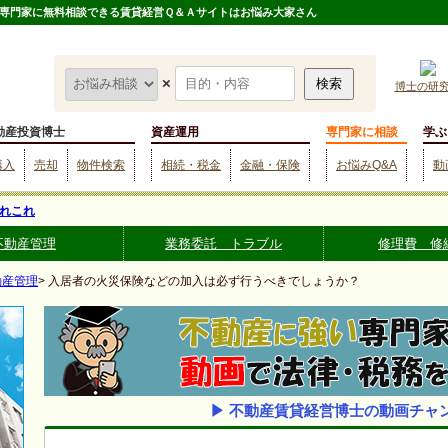
専門家に無料相談できる賃貸経営Ｑ＆Ａサイトはお悩み大家さん
×
博士の研
動産投資博士
資産運用
専門家に相談
学ぶ
購入
売却
物件検索
相続・税金
金融・保険
お悩みQ&A
動
れこれ
不動産管理
業務委託 トラブル
修理費 修
動産管理
> 入居者の火災保険などの加入は必ず行うべきでしょうか？
▶ 不動産賃貸経営博士の動画チャ