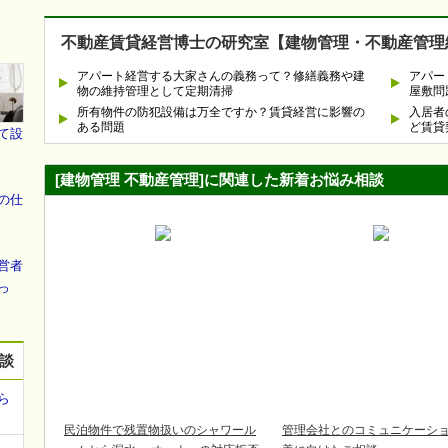
不動産賃貸経営博士の研究室【建物管理・不動産管理
アパート経営する大家さんの義務って？修繕義務や建
アパー
物の維持管理として定期清掃
屋敷問
所有物件の防犯設備は万全ですか？賃貸経営に影響の
入居者
ある問題
ど賃貸
て設
[建物管理 不動産管理]に関連した新着お悩み相談
の仕
営者
っ
相談
ら
民泊物件で残置物扱いのシャワール
管理会社とのコミュニケーシ