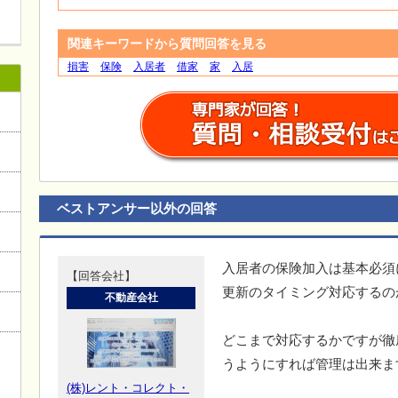
関連キーワードから質問回答を見る
損害
保険
入居者
借家
家
入居
ベストアンサー以外の回答
入居者の保険加入は基本必須
【回答会社】
更新のタイミング対応するの
不動産会社
どこまで対応するかですが徹
うようにすれば管理は出来ま
(株)レント・コレクト・