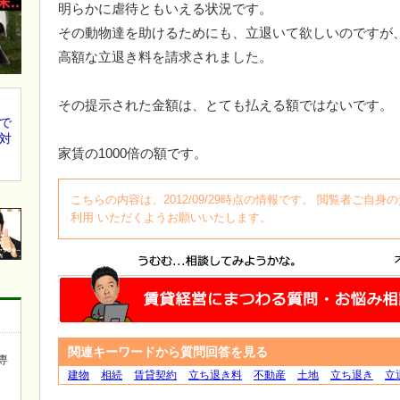
明らかに虐待ともいえる状況です。
その動物達を助けるためにも、立退いて欲しいのですが
高額な立退き料を請求されました。
その提示された金額は、とても払える額ではないです。
で
対
家賃の1000倍の額です。
こちらの内容は、2012/09/29時点の情報です。 閲覧者ご
利用 いただくようお願いいたします。
関連キーワードから質問回答を見る
専
建物
相続
賃貸契約
立ち退き料
不動産
土地
立ち退き
立