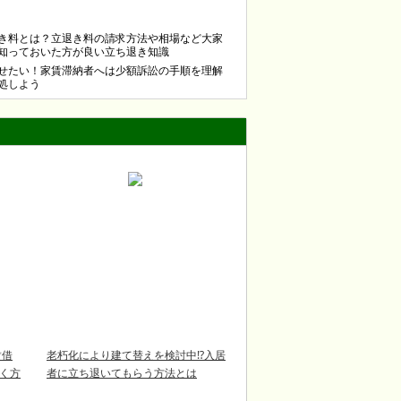
き料とは？立退き料の請求方法や相場など大家
知っておいた方が良い立ち退き知識
せたい！家賃滞納者へは少額訴訟の手順を理解
処しよう
賃借
老朽化により建て替えを検討中⁉入居
だく方
者に立ち退いてもらう方法とは