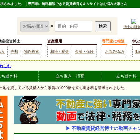
を請求されました。｜専門家に無料相談できる賃貸経営Ｑ＆Ａサイトはお悩み大家さん
×
博士の研
動産投資博士
資産運用
専門家に相談
学ぶ
購入
売却
物件検索
相続・税金
金融・保険
お悩みQ&A
動
れこれ
立ち退き料
立ち退き 拒否
立ち退き料
 土地を貸している賃借人から家賃の1000倍を立ち退き料を請求されました。
▶ 不動産賃貸経営博士の動画チャ