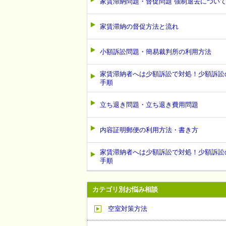
家賃滞納問題・督促問題 強制退去につい
家賃滞納の督促方法と流れ
小額訴訟問題・簡易裁判所の利用方法
家賃滞納者へは少額訴訟で対処！少額訴訟
手順
立ち退き問題・立ち退き費用問題
内容証明郵便の利用方法・書き方
家賃滞納者へは少額訴訟で対処！少額訴訟
手順
カテゴリ別お悩み相談
空室対策方法