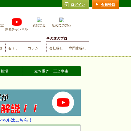
ログイン
会員登録
究室
質問する
初めての方へ
動画チャンネル
その道のプロ
画
セミナー
コラム
会社探し
専門家探し
 相場
立ち退き 正当事由
ンネルはこちら！