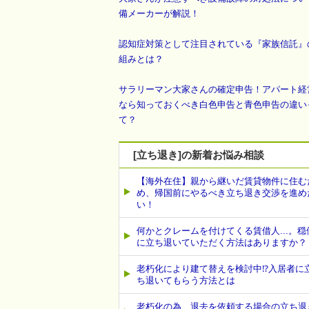
備メーカーが解説！
認知症対策として注目されている『家族信託』
組みとは？
サラリーマン大家さんの確定申告！アパート経
なら知っておくべき白色申告と青色申告の違い
て？
[立ち退き]の新着お悩み相談
【海外在住】親から継いだ賃貸物件に住む
め、帰国前にやるべき立ち退き交渉を進め
い！
何かとクレームを付けてくる賃借人...。穏
に立ち退いていただく方法はありますか？
老朽化により建て替えを検討中⁉入居者に
ち退いてもらう方法とは
老朽化の為、退去を依頼する場合の立ち退