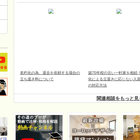
老朽化の為、退去を依頼する場合の
築70年程の古い一軒家を相続
立ち退き料について
化による立退きに応じない入
の対応方法
関連相談をもっと見
て設