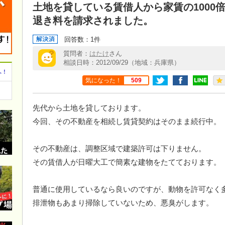
土地を貸している賃借人から家賃の1000
退き料を請求されました。
回答数：1件
質問者：
はたけ
さん
相談日時：2012/09/29（地域：兵庫県）
へ！
気になった！
509
先代から土地を貸しております。
今回、その不動産を相続し賃貸契約はそのまま続行中。
その不動産は、調整区域で建築許可は下りません。
その賃借人が日曜大工で簡素な建物をたてております。
普通に使用しているなら良いのですが、動物を許可なく
排泄物もあまり掃除していないため、悪臭がします。