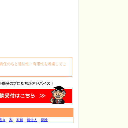
、
自身の責任のもと適法性・有用性を考慮してご
退き
家
家賃
賃借人
掃除