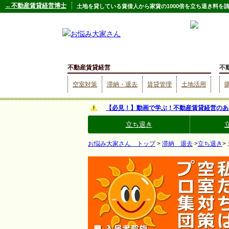
←不動産賃貸経営博士
土地を貸している賃借人から家賃の1000倍を立ち退き料
不動産賃貸経営
不
空室対策
滞納・退去
賃貸管理
土地活用
【必見！】動画で学ぶ！不動産賃貸経営のあ
立ち退き
お悩み大家さん トップ
>
滞納 退去
>
立ち退き
>