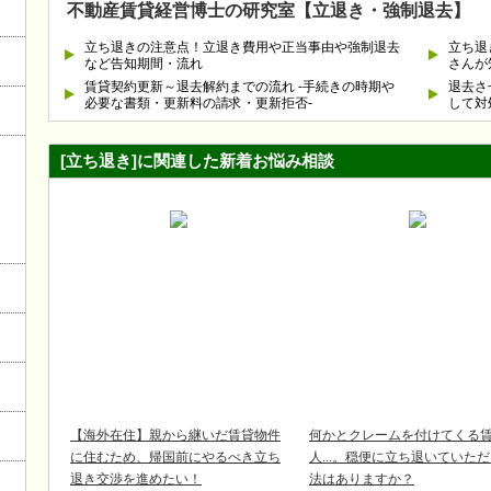
不動産賃貸経営博士の研究室【立退き・強制退去】
立ち退きの注意点！立退き費用や正当事由や強制退去
立ち退
など告知期間・流れ
さんが
賃貸契約更新～退去解約までの流れ -手続きの時期や
退去さ
必要な書類・更新料の請求・更新拒否-
して対
[立ち退き]に関連した新着お悩み相談
【海外在住】親から継いだ賃貸物件
何かとクレームを付けてくる
に住むため、帰国前にやるべき立ち
人...。穏便に立ち退いていた
退き交渉を進めたい！
法はありますか？