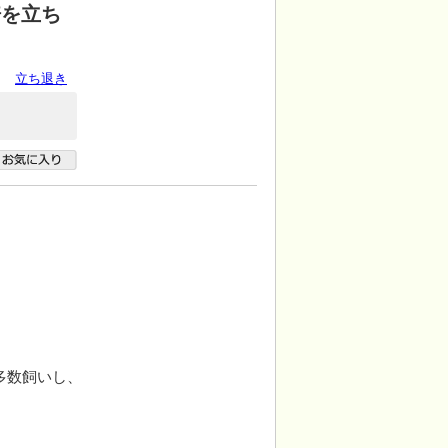
倍を立ち
立ち退き
多数飼いし、