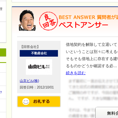
理
借地契約を解除して立退いて
【回答会社】
いということは別々に考える
不動産会社
そもそも借地上に存在する建
るものかどうか確認する必…
続きを読む
山京ビル(株)
回答日時：2012/10/01
？