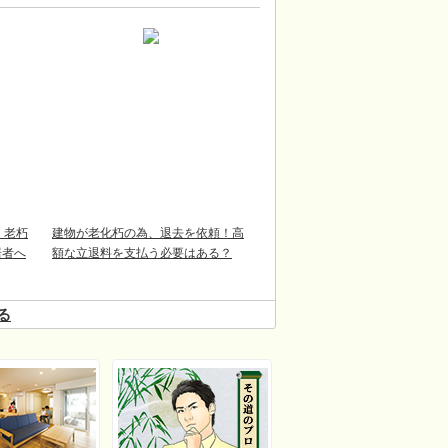
！老朽
建物が老化朽の為、退去を依頼！高
居者へ
額な立退料を支払う必要はある？
る