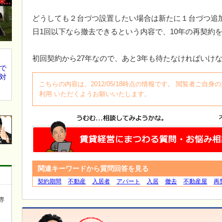
どうしても２台づつ設置したい場合は新たに１台づつ追加
日1回以下なら撤去できるという内容で、10年の再契約
初回契約から27年なので、あと3年も待たなければいけ
で
対
こちらの内容は、2012/05/18時点の情報です。 閲覧者ご
利用 いただくようお願いいたします。
関連キーワードから質問回答を見る
契約期間
不動産
入居者
アパート
入居
撤去
不動産屋
再
専