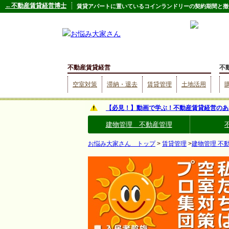
←不動産賃貸経営博士
賃貸アパートに置いているコインランドリーの契約期間と撤
不動産賃貸経営
不
空室対策
滞納・退去
賃貸管理
土地活用
【必見！】動画で学ぶ！不動産賃貸経営のあ
建物管理 不動産管理
お悩み大家さん トップ
>
賃貸管理
>
建物管理 不