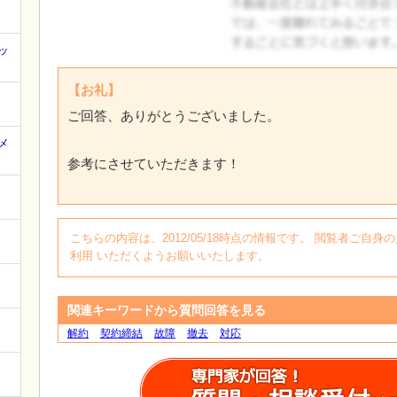
ッ
ログイン
【お礼】
ご回答、ありがとうございました。
メ
参考にさせていただきます！
こちらの内容は、2012/05/18時点の情報です。 閲覧者ご
利用 いただくようお願いいたします。
関連キーワードから質問回答を見る
解約
契約締結
故障
撤去
対応