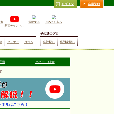
ログイン
会員登録
究室
質問する
初めての方へ
動画チャンネル
その道のプロ
画
セミナー
コラム
会社探し
専門家探し
繕費
アパート経営
て
ンネルはこちら！