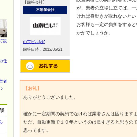
【回答会社】
が、業者の立場に立てば、一
不動産会社
ければ身動きが取れないとい
お客様も一定の負担をすると
かがでしょうか。
て設
山京ビル(株)
回答日時：2012/05/21
の仕
営者
っ
【お礼】
ありがとうございました。
相談
確かに一定期間の契約でなければ業者さんは困ります
ただ、自動更新で１０年というのは長すぎると思うの
ら
思ってます。