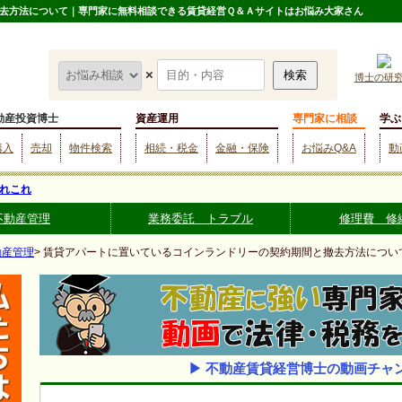
去方法について｜専門家に無料相談できる賃貸経営Ｑ＆Ａサイトはお悩み大家さん
×
博士の研
動産投資博士
資産運用
専門家に相談
学ぶ
購入
売却
物件検索
相続・税金
金融・保険
お悩みQ&A
動
れこれ
不動産管理
業務委託 トラブル
修理費 修
動産管理
> 賃貸アパートに置いているコインランドリーの契約期間と撤去方法につい
▶ 不動産賃貸経営博士の動画チャ