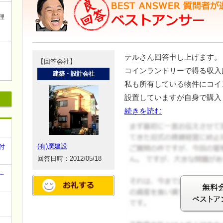
理
テルさん回答申し上げます。
【回答会社】
コインランドリーで得る収入
建築・設計会社
私も所有している物件にコイ
設置していますが自身で購入
続きを読む
(有)廣建設
付
回答日時：2012/05/18
～