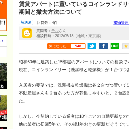
賃貸アパートに置いているコインランドリ
期間と撤去方法について
回答数：4件
建物管理
質問者：
テル
さん
相談日時：2012/05/18（地域：東京都）
へ！
気になった！
548
昭和60年に建築した15部屋のアパートについての相談で
現在、コインランドリー（洗濯機と乾燥機）が１台づつ
入居者の要望では、洗濯機＆乾燥機は各２台づつ置いて
不動産屋さんも２台あった方が募集しやすいと、２台設
た。
しかし、今契約している業者は10年ごとの自動更新なの
他の業者は初回5年で、その後1年おきの更新だそうです