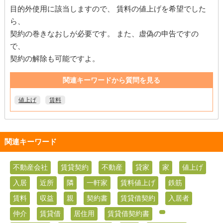
目的外使用に該当しますので、 賃料の値上げを希望でした
ら、
契約の巻きなおしが必要です。 また、虚偽の申告ですの
で、
契約の解除も可能ですよ。
関連キーワードから質問を見る
値上げ
賃料
関連キーワード
不動産会社
賃貸契約
不動産
貸家
家
値上げ
入居
近所
隣
一軒家
賃料値上げ
鉄筋
賃料
収益
親
契約書
賃貸借契約
入居者
仲介
賃貸借
居住用
賃貸借契約書