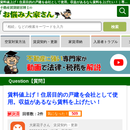
賃料値上げ！住居目的の戸建を会社として使用。収益があるなら賃料を上げたい！｜専門家に無料相談できる賃貸経営Ｑ＆Ａサイトはお悩み大家さん
空室対策方法
賃貸契約・更新
家賃滞納
入居者トラブル
Ｑuestion【質問】
賃料値上げ！住居目的の戸建を会社として使
用。収益があるなら賃料を上げたい！
509
解決済
回答数：2件
気になった！
大家花子さん
賃貸契約・更新