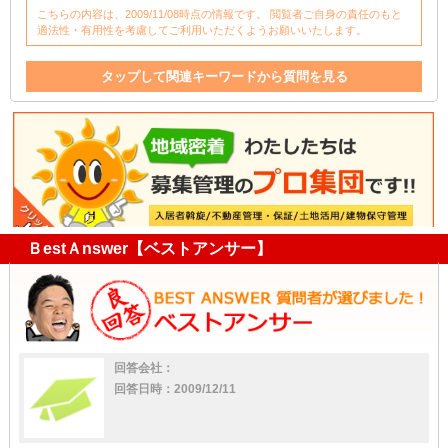
こちらの内容は、2009/11/08時点の情報です。 閲覧者ご自身の責任のもと
適法性・有用性を考慮してご利用いただくようお願いいたします。
タップして関連キーワードから質問を見る
不動産会社
賃貸契約
不動産
貸家
家
値上げ
入居
近所
隣
一軒家
賃料値上げ
鉄筋
賃料
収益
親
ＢestＡnswer【ベストアンサー】
回答会社：
回答日時：2009/12/11