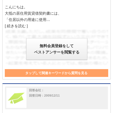
こんにちは。
大抵の居住用賃貸借契約書には、
「住居以外の用途に使用…
[ 続きを読む ]
無料会員登録をして
ベストアンサーを閲覧する
タップして関連キーワードから質問を見る
不動産会社
契約書
賃貸借契約
不動産
入居者
仲介
入居
賃貸借
居住用
賃貸借契約書
回答会社：
回答日時：2009/12/11