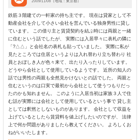
2009/11/08（地域：東京都）
鉄筋３階建ての一軒家の持ち主です。 現在は貸家として不
動産会社を介して小さい会社を営んでいる独身男性に貸し
ています。 この借り主と賃貸契約を結ぶ時には両親と一緒
に住むという話でしたが、 実際には入居早々に表札の隣に
「?△△」と会社名の表札も貼っていました。 実際に私が
見たところでは住居というよりは入れ替わり立ち替わり 社
員とおぼしき人が色々来て、出たり入ったりしています。
どうやら会社として使用しているようです。 近所の知人の
話では男性の両親も全然見かけないとの話でした。 両親と
住むというのは口実で最初から会社として使うつもりだっ
たのかも知れません。 このように入居当初は家族３人で住
む話が実際には会社として使用しているという事で 貸し主
としては釈然としないものがあります。 会社として収益を
上げているとしたら賃貸料を値上げしたいのですが、 法律
上で何か問題がありましたら教えてください。 よろしくお
ねがいいたします。