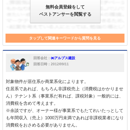
無料会員登録をして
ベストアンサーを閲覧する
タップして関連キーワードから質問を見る
建物
原状回復費
入居者
売買
劣化
入居
原状回復費用
原状回復
利回り
回答会社：
㈱アルプス建設
回答日時：2012/09/11
対象物件が居住系か商業系化によります。
住居系であれば、もちろん非課税売上（消費税はかかりませ
ん）テナント系（事業系だ有れば、課税対象）一般的には、
消費税を含めて考えます。
※余談ですが、オーナー様が事業系でもたてれいたっとして
も年間収入（売上）1000万円未満であれば非課税業者になり
消費税をおさめる必要がありません。