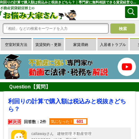
利回りの計算で購入額は税込みと税抜きどちら？｜専門家に無料相談できる賃貸経営Ｑ＆Ａサイトはお悩み大家さん
空室対策方法
賃貸契約・更新
家賃滞納
入居者トラブル
Ｑuestion【質問】
利回りの計算で購入額は税込みと税抜きどち
ら？
601
解決済
回答数：2件
気になった！
callawayさん
建物管理 不動産管理