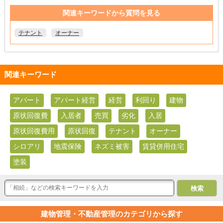
関連キーワードから質問を見る
テナント
オーナー
関連キーワード
アパート
アパート経営
経営
利回り
建物
原状回復費
入居者
売買
劣化
入居
原状回復費用
原状回復
テナント
オーナー
シロアリ
地震保険
ネズミ被害
賃貸併用住宅
塗装
建物管理・不動産管理のカテゴリから探す