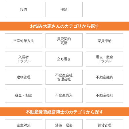
設備
掃除
お悩み大家さんのカテゴリから探す
賃貸契約
空室対策方法
家賃滞納
更新
入居者
退去・敷金
立ち退き
トラブル
トラブル
不動産会社
建物管理
不動産融資
管理会社
税金・相続
不動産購入
不動産売却
不動産賃貸経営博士のカテゴリから探す
空室対策
滞納・退去
賃貸管理