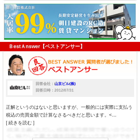
アパート
アパート経営
経営
利回り
ＢestＡnswer【ベストアンサー】
回答会社：
山京ビル(株)
回答日時：2012/07/31
正解というのはないと思いますが、一般的には実際に支払う
税込の売買金額で計算なさるべきだと思います。<…
[ 続きを読む ]