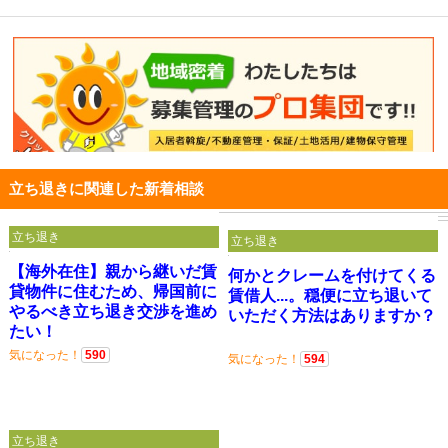
立ち退きに関連した新着相談
立ち退き
立ち退き
【海外在住】親から継いだ賃
何かとクレームを付けてくる
貸物件に住むため、帰国前に
賃借人...。穏便に立ち退いて
やるべき立ち退き交渉を進め
いただく方法はありますか？
たい！
気になった！
590
気になった！
594
立ち退き