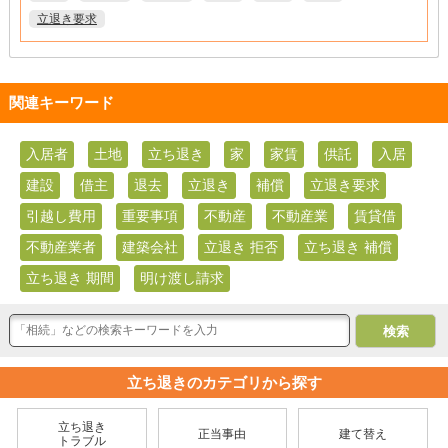
立退き要求
関連キーワード
入居者
土地
立ち退き
家
家賃
供託
入居
建設
借主
退去
立退き
補償
立退き要求
引越し費用
重要事項
不動産
不動産業
賃貸借
不動産業者
建築会社
立退き 拒否
立ち退き 補償
立ち退き 期間
明け渡し請求
立ち退きのカテゴリから探す
立ち退き
正当事由
建て替え
トラブル