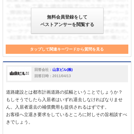
無料会員登録をして
ベストアンサーを閲覧する
タップして関連キーワードから質問を見る
引越し費用
重要事項
不動産
入居者
不動産業
家
入居
建設
賃貸借
不動産業者
建築会社
回答会社：
山京ビル(株)
回答日時：2011/04/13
道路建設とは都市計画道路の拡幅ということでしょうか？
もしそうでしたら入居者はいずれ退去しなければなりませ
ん。入居者退去の補償費用も提供されるはずです。
お客様へ立退き要求をしているところに対しその旨相談すべ
きでしょう。