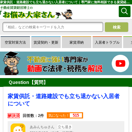
家賃供託・道路建設でも立ち退かない入居者について｜専門家に無料相談できる賃貸経営Ｑ＆Ａサイトはお悩み大家さん
空室対策方法
賃貸契約・更新
家賃滞納
入居者トラブル
Ｑuestion【質問】
家賃供託・道路建設でも立ち退かない入居者
について
515
解決済
回答数：2件
気になった！
あみんちゅさん
立ち退き