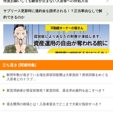
何度お願いしても騒音が止まない入居者への対処方法
サブリース更新時に違約金を請求される！？正当事由なしで解
約できるのか
立ち退き [関連特集]
耐用年数が過ぎている場合原状回復費は大家負担？原状回復をめぐる
入居者とのトラブ…
家賃滞納者が督促状無視？家賃回収、退去求め裁判を起こすべき？
退去費用の相場とは！入居者退去でどこまで大家が負担すべき？