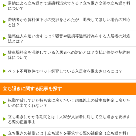
滞納による立ち退きで迷惑料請求できる？立ち退き交渉や立ち退き料
について
滞納者から賃料値下げの交渉をされたが、退去してほしい場合の対応
とは？
迷惑住人を追い出すには？騒音や破損等迷惑行為をする入居者の対処
法とは？
駐車場料金を滞納している入居者への対応とは？支払い催促や契約解
除について
ペット不可物件でペット飼育している入居者を退去させるには？
立ち退きに関する記事を探す
転勤で貸していた持ち家に戻りたい！想像以上の貸主負担金…戻りた
いのに出てくれない？
立ち退きにかかる期間とは｜大家が入居者に対して立ち退きを要求す
る際の正当事由
立ち退きの補償とは｜立ち退きを要求する際の補償金（立ち退き料）