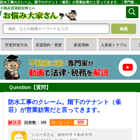
防水工事のクレーム。階下のテナント（雀荘）が営業妨害だと言ってきます。｜専門家に無料相談できる賃貸経営Ｑ＆Ａサイトはお悩み大家さん
空室対策方法
賃貸契約・更新
家賃滞納
入居者トラブル
Ｑuestion【質問】
防水工事のクレーム。階下のテナント（雀
荘）が営業妨害だと言ってきます。
509
解決済
回答数：3件
気になった！
シェーヌさん
建物管理 不動産管理