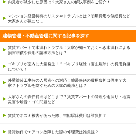
内見者が減少した原因は？大家さんの解決事例をご紹介！
マンション経営特有のリスクやトラブルとは？初期費用や修繕費など
大家さんが気にな…
建物管理・不動産管理に関する記事を探す
賃貸アパートで水漏れトラブル！大家が知っておくべき水漏れによる
損害賠償や費用の請求方法とは？
ゴキブリが室内に大量発生！？ゴキブリ駆除（害虫駆除）の費用負担
について！
外壁塗装工事時の入居者への対応！塗装修繕の費用負担は借主？大
家？トラブルを防ぐための大家の義務とは？
大家さんの責任範囲はどこまで？賃貸アパートの管理や雨漏り・地震
災害や騒音・ゴミ問題など
賃貸でネズミ被害があった際、害獣駆除費用は誰負担？
賃貸物件でエアコン故障した際の修理費は誰負担？