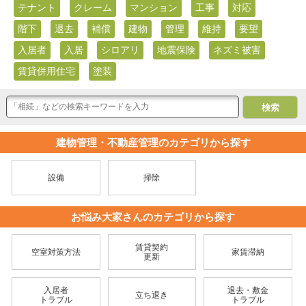
テナント
クレーム
マンション
工事
対応
階下
退去
補償
建物
管理
維持
要望
入居者
入居
シロアリ
地震保険
ネズミ被害
賃貸併用住宅
塗装
建物管理・不動産管理のカテゴリから探す
設備
掃除
お悩み大家さんのカテゴリから探す
賃貸契約
空室対策方法
家賃滞納
更新
入居者
退去・敷金
立ち退き
トラブル
トラブル