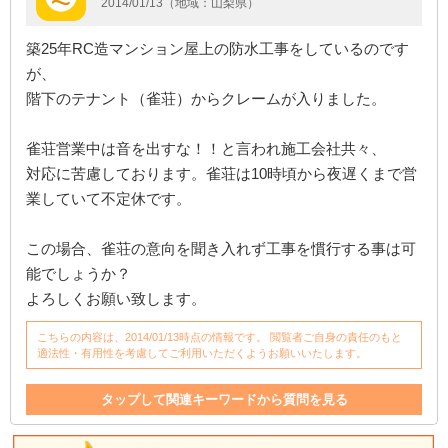
2014/01/13（地域：山梨県）
築25年RC造マンション屋上の防水工事をしているのです
が、
階下のテナント（雀荘）からクレームが入りました。
雀荘営業中は音を出すな！！と言われ施工会社共々、
対応に苦慮しております。雀荘は10時頃から夜遅くまで営
業していて不定休です。
この場合、雀荘の意向を聞き入れず工事を慣行する事は可
能でしょうか？
よろしくお願い致します。
こちらの内容は、2014/01/13時点の情報です。 閲覧者ご自身の責任のもと
適法性・有用性を考慮してご利用いただくようお願いいたします。
タップして関連キーワードから質問を見る
テナント
クレーム
マンション
工事
対応
階下