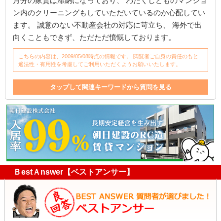
月分の家賃は滞納になっており、 わたくしどものマンショ
ン内のクリーニングもしていただいているのか心配してい
ます。 誠意のない不動産会社の対応に苛立ち、 海外で出
向くこともできず、ただただ憤慨しております。
こちらの内容は、2009/05/08時点の情報です。 閲覧者ご自身の責任のもと
適法性・有用性を考慮してご利用いただくようお願いいたします。
タップして関連キーワードから質問を見る
不動産会社
契約期間
管理
滞納
契約書
クリーニング
不動産
マンション
借家
家
家賃
マンション内
対応
海外
転勤
借主
電話
定期借家契約
管理会社
ＢestＡnswer【ベストアンサー】