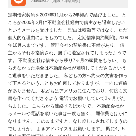
2009/05/08（地域：神奈川県）
定期借家契約を2007年11月から2年契約で結びました。 と
ころが2009年2月に不動産会社経由で借主から退室したい
というメールを受けました。 理由は転勤等ではなく、ただ
個人的な理由によるものでした。 定期借家契約期間は2009
年10月末までです。 管理会社の契約書に不備があり、 借
主からそれを指摘され、勝手に退室されてしまったようで
す。 不動産会社は借主から残り7ヶ月の家賃をもらい、 も
らえなかった場合は不動産会社が補填してくださるという
ご返事をいただきました。 私どもの方へ約束の文書を作っ
て下さるということもお約束しておりますが、 一向に連絡
がありません。 私どもはアメリカに住んでおり、何度も文
書を作ってくださるよう 電話でお願いしていて2ヶ月がた
ちました。 こちらから連絡するばかりで、 不動産会社か
らメールや電話を頂いた事は一度も無く、 通信費もばかに
なりません。 このままですと、なし崩しにされてしまうの
でしょうか。 よきアドバイスをお願いします。 既に4、5