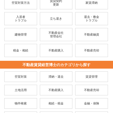
賃貸契約
空室対策方法
家賃滞納
更新
入居者
退去・敷金
立ち退き
トラブル
トラブル
不動産会社
建物管理
不動産融資
管理会社
税金・相続
不動産購入
不動産売却
不動産賃貸経営博士のカテゴリから探す
空室対策
滞納・退去
賃貸管理
土地活用
不動産購入
不動産売却
物件検索
相続・税金
金融・保険