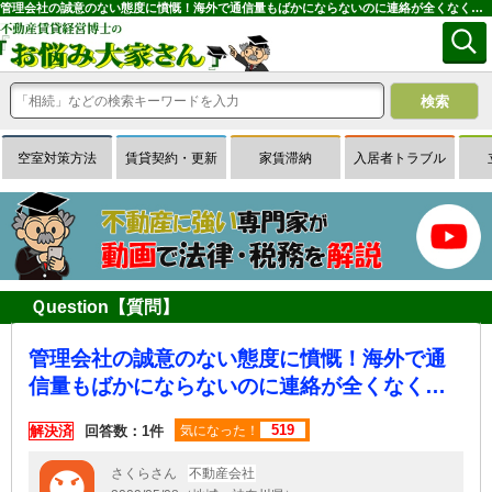
管理会社の誠意のない態度に憤慨！海外で通信量もばかにならないのに連絡が全くなく…｜専門家に無料相談できる賃貸経営Ｑ＆Ａサイトはお悩み大家さん
空室対策方法
賃貸契約・更新
家賃滞納
入居者トラブル
Ｑuestion【質問】
管理会社の誠意のない態度に憤慨！海外で通
信量もばかにならないのに連絡が全くなく…
519
解決済
回答数：1件
気になった！
さくらさん
不動産会社