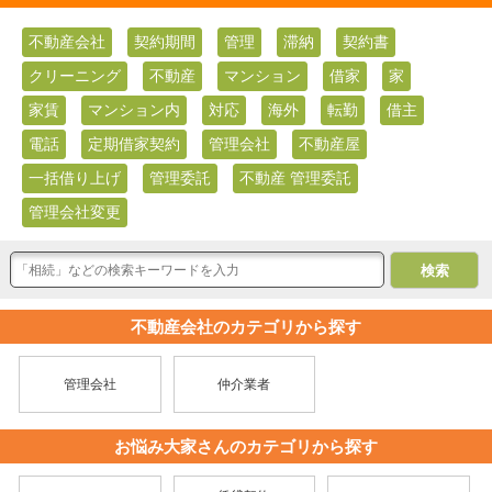
不動産会社
契約期間
管理
滞納
契約書
クリーニング
不動産
マンション
借家
家
家賃
マンション内
対応
海外
転勤
借主
電話
定期借家契約
管理会社
不動産屋
一括借り上げ
管理委託
不動産 管理委託
管理会社変更
不動産会社のカテゴリから探す
管理会社
仲介業者
お悩み大家さんのカテゴリから探す