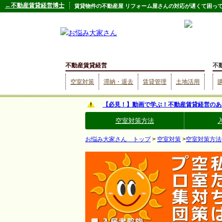
←不動産賃貸経営博士
賃貸物件の不動産屋 リフォーム屋さんの対応が遅くて困っ
不動産賃貸経営
不
空室対策
滞納・退去
賃貸管理
土地活用
【必見！】動画で学ぶ！不動産賃貸経営のあ
空室対策方法
お悩み大家さん トップ
>
空室対策
>
空室対策方法