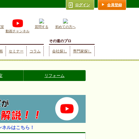
ログイン
会員登録
究室
質問する
初めての方へ
動画チャンネル
その道のプロ
画
セミナー
コラム
会社探し
専門家探し
室
リフォーム
ンネルはこちら！