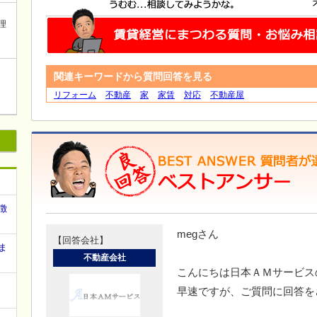
理
関連キーワードから質問回答を見る
リフォーム
不動産
家
家賃
対応
不動産屋
徴
megさん
【回答会社】
ま
不動産会社
こんにちは日本ＡＭサービス
早速ですが、ご質問に回答を