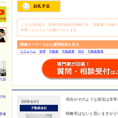
こちらの内容は、2014/03/11時点の情報です。 閲覧者ご
利用 いただくようお願いいたします。
関連キーワードから質問回答を見る
リフォーム
管理
不動産
不動産業
仲介
不動産業者
て設
の仕
現在がそのような状況は非常
【回答会社】
不動産会社
戦略等はないと思いますがど
営者