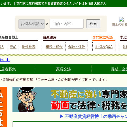
ています。｜専門家に無料相談できる賃貸経営Ｑ＆Ａサイトはお悩み大家さん
×
博士の研
動産投資博士
資産運用
専門家に相談
学ぶ
購入
売却
物件検索
相続・税金
金融・保険
お悩みQ&A
動
れこれ
入居者募集
家賃交渉
長期 空
> 賃貸物件の不動産屋 リフォーム屋さんの対応が遅くて困っています。
▶ 不動産賃貸経営博士の動画チャ