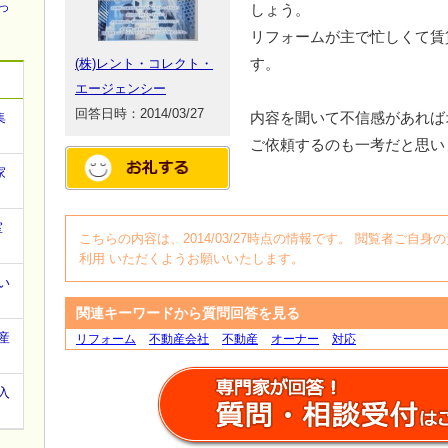
っ
しょう。
リフォームが主で忙しくて賃
す。
(株)レント・コレクト・
エージェンシー
回答日時：2014/03/27
内容を聞いて不信感があれば
集
ご依頼するのも一考だと思い
家
室
こちらの内容は、2014/03/27時点の情報です。 閲覧者ご
利用 いただくようお願いいたします。
い
関連キーワードから質問回答を見る
産
リフォーム
不動産会社
不動産
オーナー
対応
入