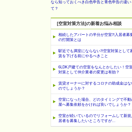
なら知っておくべき白色申告と青色申告の違い
て？
[空室対策方法]の新着お悩み相談
相続したアパートの半分が空室⁈入居者募
の打開策とは
駅近でも満室にならない⁈空室対策として
賃を下げる前にやるべきこと
6LDK戸建ての空室をなんとかしたい！空
対策として仲介業者の変更は有効？
賃貸オーナーに対するコロナの助成金はな
のでしょうか？
空室になった場合、どのタイミングで不動
屋へ募集依頼をかければ良いでしょうか？
空室が続いているのでリフォームして新規
居者を募集したいところですが...