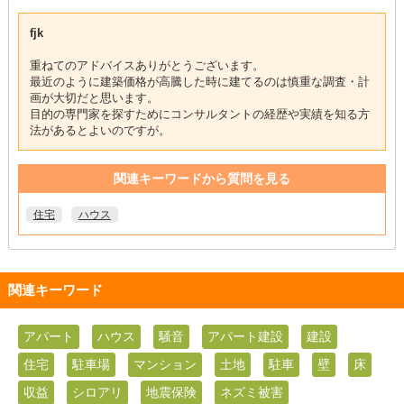
fjk
重ねてのアドバイスありがとうございます。
最近のように建築価格が高騰した時に建てるのは慎重な調査・計
画が大切だと思います。
目的の専門家を探すためにコンサルタントの経歴や実績を知る方
法があるとよいのですが。
関連キーワードから質問を見る
住宅
ハウス
関連キーワード
アパート
ハウス
騒音
アパート建設
建設
住宅
駐車場
マンション
土地
駐車
壁
床
収益
シロアリ
地震保険
ネズミ被害