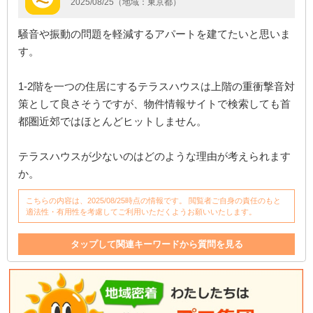
2025/08/25（地域：東京都）
騒音や振動の問題を軽減するアパートを建てたいと思いま
す。
1-2階を一つの住居にするテラスハウスは上階の重衝撃音対
策として良さそうですが、物件情報サイトで検索しても首
都圏近郊ではほとんどヒットしません。
テラスハウスが少ないのはどのような理由が考えられます
か。
こちらの内容は、2025/08/25時点の情報です。 閲覧者ご自身の責任のもと
適法性・有用性を考慮してご利用いただくようお願いいたします。
タップして関連キーワードから質問を見る
アパート
ハウス
騒音
アパート建設
建設