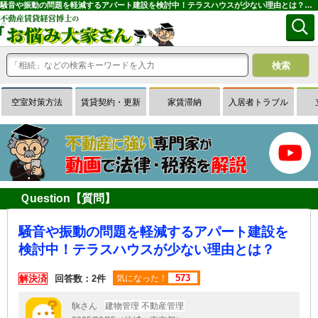
騒音や振動の問題を軽減するアパート建設を検討中！テラスハウスが少ない理由とは？｜専門家に無料相談できる賃貸経営Ｑ＆Ａサイトはお悩み大家さん
空室対策方法
賃貸契約・更新
家賃滞納
入居者トラブル
Ｑuestion【質問】
騒音や振動の問題を軽減するアパート建設を
検討中！テラスハウスが少ない理由とは？
573
解決済
回答数：2件
気になった！
fjkさん
建物管理 不動産管理