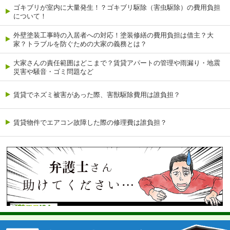
ゴキブリが室内に大量発生！？ゴキブリ駆除（害虫駆除）の費用負担
について！
外壁塗装工事時の入居者への対応！塗装修繕の費用負担は借主？大
家？トラブルを防ぐための大家の義務とは？
大家さんの責任範囲はどこまで？賃貸アパートの管理や雨漏り・地震
災害や騒音・ゴミ問題など
賃貸でネズミ被害があった際、害獣駆除費用は誰負担？
賃貸物件でエアコン故障した際の修理費は誰負担？