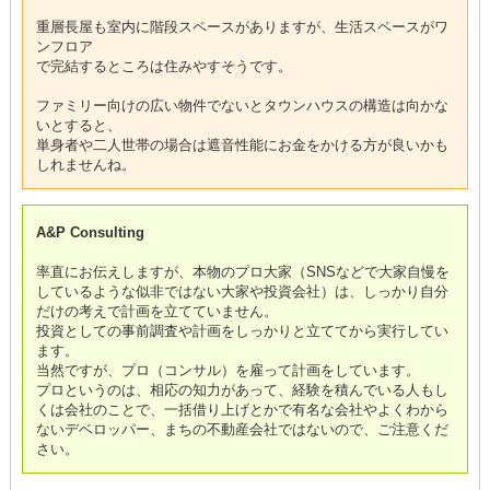
重層長屋も室内に階段スペースがありますが、生活スペースがワ
ンフロア
で完結するところは住みやすそうです。
ファミリー向けの広い物件でないとタウンハウスの構造は向かな
いとすると、
単身者や二人世帯の場合は遮音性能にお金をかける方が良いかも
しれませんね。
A&P Consulting
率直にお伝えしますが、本物のプロ大家（SNSなどで大家自慢を
しているような似非ではない大家や投資会社）は、しっかり自分
だけの考えで計画を立てていません。
投資としての事前調査や計画をしっかりと立ててから実行してい
ます。
当然ですが、プロ（コンサル）を雇って計画をしています。
プロというのは、相応の知力があって、経験を積んでいる人もし
くは会社のことで、一括借り上げとかで有名な会社やよくわから
ないデベロッパー、まちの不動産会社ではないので、ご注意くだ
さい。