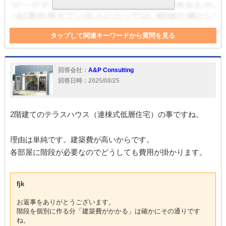
タップして関連キーワードから質問を見る
駐車場
アパート
ハウス
マンション
土地
騒音
駐車
壁
床
収益
回答会社：
A&P Consulting
回答日時：2025/08/25
2階建てのテラスハウス（連棟式低層住宅）の事ですね。
理由は単純です。建築費が高いからです。
各部屋に階段が必要なのでどうしても費用が掛かります。
fjk
お返事をありがとうございます。
階段を個別に作る分「建築費がかかる」は確かにその通りです
ね。