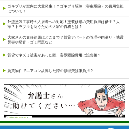
ゴキブリが室内に大量発生！？ゴキブリ駆除（害虫駆除）の費用負担
について！
外壁塗装工事時の入居者への対応！塗装修繕の費用負担は借主？大
家？トラブルを防ぐための大家の義務とは？
大家さんの責任範囲はどこまで？賃貸アパートの管理や雨漏り・地震
災害や騒音・ゴミ問題など
賃貸でネズミ被害があった際、害獣駆除費用は誰負担？
賃貸物件でエアコン故障した際の修理費は誰負担？