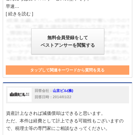
早速…
[ 続きを読む ]
無料会員登録をして
ベストアンサーを閲覧する
タップして関連キーワードから質問を見る
建物
設備
家賃収入
償却
家
家賃
工事
対応
減価償却
回答会社：
山京ビル(株)
回答日時：2014/01/22
資産計上なされば減価償却はできると思います。
ただ、本件は経費として計上できる可能性もございますの
で、税理士等の専門家にご相談なさってください。