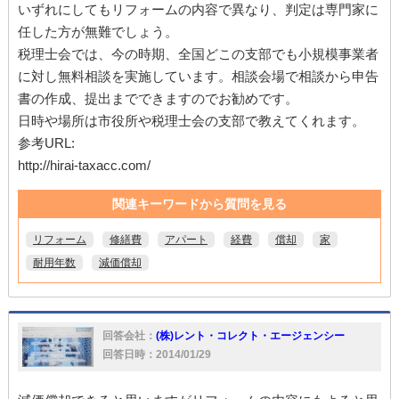
いずれにしてもリフォームの内容で異なり、判定は専門家に
任した方が無難でしょう。
税理士会では、今の時期、全国どこの支部でも小規模事業者
に対し無料相談を実施しています。相談会場で相談から申告
書の作成、提出までできますのでお勧めです。
日時や場所は市役所や税理士会の支部で教えてくれます。
参考URL:
http://hirai-taxacc.com/
関連キーワードから質問を見る
リフォーム
修繕費
アパート
経費
償却
家
耐用年数
減価償却
回答会社：
(株)レント・コレクト・エージェンシー
回答日時：2014/01/29