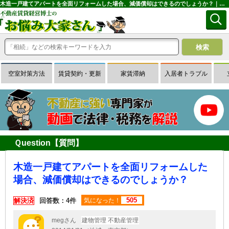
木造一戸建てアパートを全面リフォームした場合、減価償却はできるのでしょうか？｜専門家に無料相談できる賃貸経営Ｑ＆Ａサイトはお悩み大家さん
空室対策方法
賃貸契約・更新
家賃滞納
入居者トラブル
Ｑuestion【質問】
木造一戸建てアパートを全面リフォームした
場合、減価償却はできるのでしょうか？
505
解決済
回答数：4件
気になった！
megさん
建物管理 不動産管理