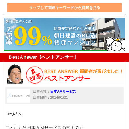
タップして関連キーワードから質問を見る
リフォーム
設備
アパート
一戸建て
償却
家
家賃
減価償却
現金
ＢestＡnswer【ベストアンサー】
回答会社：
日本AMサービス
回答日時：2014/01/21
megさん
こんにちは日本ＡＭサービスの堂下です。