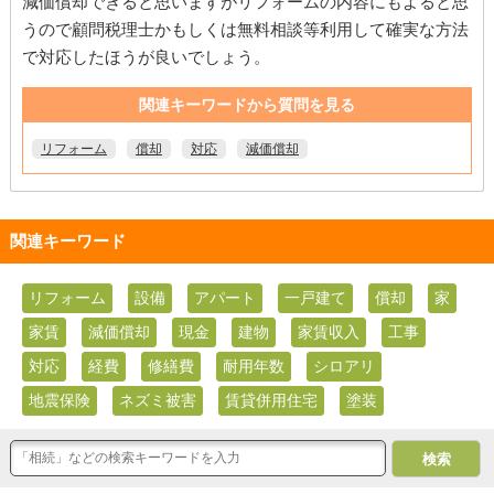
減価償却できると思いますがリフォームの内容にもよると思
うので顧問税理士かもしくは無料相談等利用して確実な方法
で対応したほうが良いでしょう。
関連キーワードから質問を見る
リフォーム
償却
対応
減価償却
関連キーワード
リフォーム
設備
アパート
一戸建て
償却
家
家賃
減価償却
現金
建物
家賃収入
工事
対応
経費
修繕費
耐用年数
シロアリ
地震保険
ネズミ被害
賃貸併用住宅
塗装