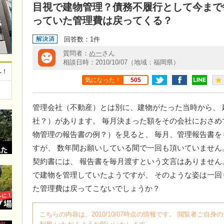
目視で建物管理？債務不履行として今まで
っていた管理費は戻ってくる？
回答数：1件
質問者：
めー
さん
相談日時：2010/10/07（地域：福岡県）
へ！
気になった！
505
管理会社（不動産）とは別に、建物がたった当時から、
社？）があります。 毎月決まった額をその会社におさめ
物管理の報告書の例？）を見ると、 毎月、管理報告書
すが、 数年間お願いしている間で一回も頂いていません
契約書には、 報告書を毎月渡すという文言はありません
で建物を管理していたようですが、 そのような姿は一回
た管理費は戻ってこないでしょうか？
こちらの内容は、2010/10/07時点の情報です。 閲覧者ご