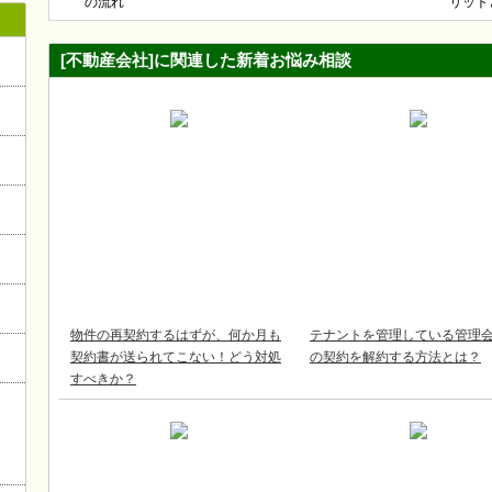
の流れ
リット
[不動産会社]に関連した新着お悩み相談
物件の再契約するはずが、何か月も
テナントを管理している管理
契約書が送られてこない！どう対処
の契約を解約する方法とは？
すべきか？