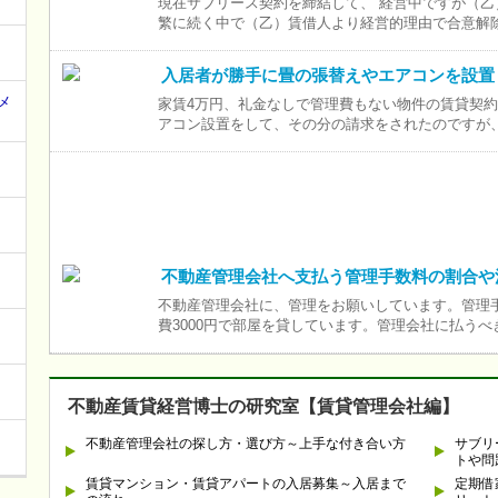
現在サブリース契約を締結して、 経営中ですが（
繁に続く中で（乙）賃借人より経営的理由で合意解
入居者が勝手に畳の張替えやエアコンを設置
メ
家賃4万円、礼金なしで管理費もない物件の賃貸契
アコン設置をして、その分の請求をされたのですが
不動産管理会社へ支払う管理手数料の割合や
不動産管理会社に、管理をお願いしています。管理手数
費3000円で部屋を貸しています。管理会社に払うべ
不動産賃貸経営博士の研究室【賃貸管理会社編】
不動産管理会社の探し方・選び方～上手な付き合い方
サブリ
トや問
賃貸マンション・賃貸アパートの入居募集～入居まで
定期借