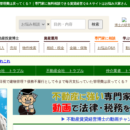
管理費は戻ってくる？｜専門家に無料相談できる賃貸経営Ｑ＆Ａサイトはお悩み大家さん
×
博士の研
動産投資博士
資産運用
専門家に相談
学ぶ
購入
売却
物件検索
相続・税金
金融・保険
お悩みQ&A
動
れこれ
会社 トラブル
不動産会社 トラブル
仲介業者 ト
 目視で建物管理？債務不履行として今まで毎月支払っていた管理費は戻ってくる？
▶ 不動産賃貸経営博士の動画チャ