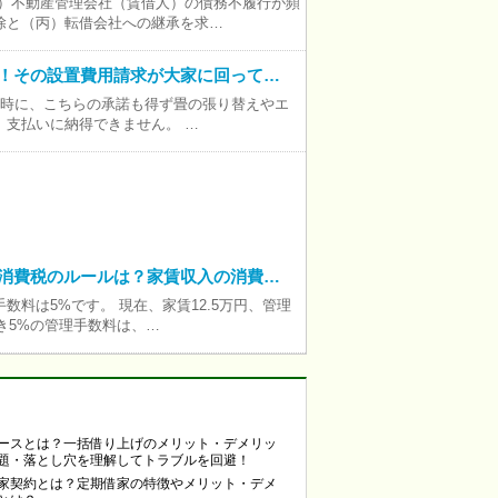
乙）不動産管理会社（賃借人）の債務不履行が頻
除と（丙）転借会社への継承を求…
！その設置費用請求が大家に回って…
約時に、こちらの承諾も得ず畳の張り替えやエ
、支払いに納得できません。 …
消費税のルールは？家賃収入の消費…
料は5%です。 現在、家賃12.5万円、管理
き5%の管理手数料は、…
ースとは？一括借り上げのメリット・デメリッ
題・落とし穴を理解してトラブルを回避！
家契約とは？定期借家の特徴やメリット・デメ