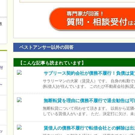
数
ベストアンサー以外の回答
【こんな記事も読まれています】
付
サブリース契約会社が債務不履行！負債は賃
サラリーマンの大家（賃貸人）です。 自身の転勤
～
(転借人)が住んでいます。 このたび不動産会社(転
無断転貸を理由に債務不履行で退去勧告は可
無断転貸について伺わせて頂きます。 以前から近
している賃借人がいます。 ただ、決定打に欠け、
賃借人の債務不履行で転借会社との解除は出
ッ