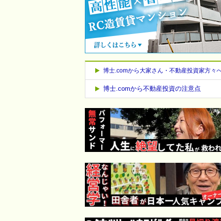
博士.comから大家さん・不動産投資家方々
博士.comから不動産投資の注意点