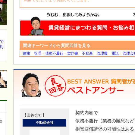
利用 いただくようお願いいたします。
で
関連キーワードから質問回答を見る
対
建物
管理
債務不履行
契約書
不動産
管理費
電話
管理会
契約内容で
【回答会社】
債務不履行（業務の懈怠など
専
不動産会社
損害賠償請求の可能性はある