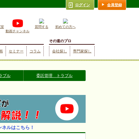
ログイン
会員登録
究室
質問する
初めての方へ
動画チャンネル
その道のプロ
画
セミナー
コラム
会社探し
専門家探し
ラブル
委託管理 トラブル
ンネルはこちら！