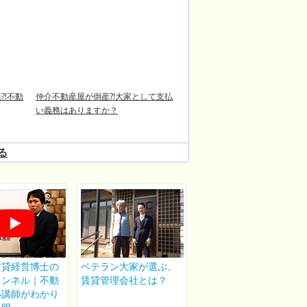
⁈不動
仲介不動産屋が倒産⁈大家として支払
い義務はありますか？
る