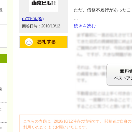
ただ、債務不履行があったこ
理
…
山京ビル(株)
続きを読む
回答日時：2010/10/12
退
と
ログイン
こちらの内容は、2010/10/12時点の情報です。 閲覧者ご
利用 いただくようお願いいたします。
ア