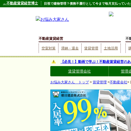
←不動産賃貸経営博士
目視で建物管理？債務不履行として今まで毎月支払っていた
不動産賃貸経営
不
空室対策
滞納・退去
賃貸管理
土地活用
【必見！】動画で学ぶ！不動産賃貸経営のあ
賃貸管理会社
管理
お悩み大家さん トップ
>
賃貸管理
>
不動産会社
>