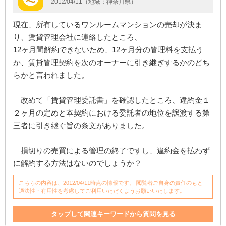
2012/04/11（地域：神奈川県）
現在、所有しているワンルームマンションの売却が決ま
り、賃貸管理会社に連絡したところ、
12ヶ月間解約できないため、12ヶ月分の管理料を支払う
か、賃貸管理契約を次のオーナーに引き継ぎするかのどち
らかと言われました。
改めて「賃貸管理委託書」を確認したところ、違約金１
２ヶ月の定めと本契約における委託者の地位を譲渡する第
三者に引き継ぐ旨の条文がありました。
損切りの売買による管理の終了ですし、違約金を払わず
に解約する方法はないのでしょうか？
こちらの内容は、2012/04/11時点の情報です。 閲覧者ご自身の責任のもと
適法性・有用性を考慮してご利用いただくようお願いいたします。
タップして関連キーワードから質問を見る