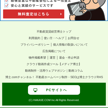
不動産賃貸経営博士トップ
｜
｜
利用規約
使い方・ヘルプ
お問合せ
｜
プライバシーポリシー
個人情報の取扱いについて
広告掲載について
｜
｜
物件掲載希望
運営
退会・停止申請
クラウド動画作成ツール【メディア博士】
動画制作・活用ウェブマガジン｜動画コラム
博士.comチャンネル！
不動産ホームページ制作・SEOは博士クラウドRHS
PCサイトへ
(C) HAKASE.COM Inc All Rights Reserved.