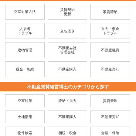
賃貸契約
空室対策方法
家賃滞納
更新
入居者
退去・敷金
立ち退き
トラブル
トラブル
不動産会社
建物管理
不動産融資
管理会社
税金・相続
不動産購入
不動産売却
不動産賃貸経営博士のカテゴリから探す
空室対策
滞納・退去
賃貸管理
土地活用
不動産購入
不動産売却
物件検索
相続・税金
金融・保険