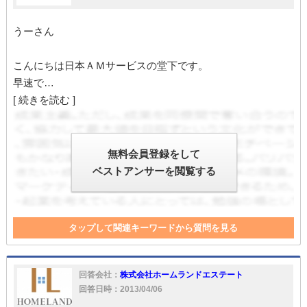
うーさん
こんにちは日本ＡＭサービスの堂下です。
早速で…
[ 続きを読む ]
無料会員登録をして
ベストアンサーを閲覧する
タップして関連キーワードから質問を見る
責任
保険
アパート
マンション
法的手段
水漏れ
瑕疵担保責任
回答会社：
株式会社ホームランドエステート
回答日時：2013/04/06