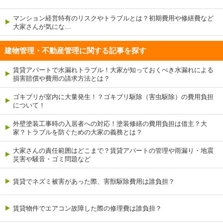
マンション経営特有のリスクやトラブルとは？初期費用や修繕費など
大家さんが気にな…
建物管理・不動産管理に関する記事を探す
賃貸アパートで水漏れトラブル！大家が知っておくべき水漏れによる
損害賠償や費用の請求方法とは？
ゴキブリが室内に大量発生！？ゴキブリ駆除（害虫駆除）の費用負担
について！
外壁塗装工事時の入居者への対応！塗装修繕の費用負担は借主？大
家？トラブルを防ぐための大家の義務とは？
大家さんの責任範囲はどこまで？賃貸アパートの管理や雨漏り・地震
災害や騒音・ゴミ問題など
賃貸でネズミ被害があった際、害獣駆除費用は誰負担？
賃貸物件でエアコン故障した際の修理費は誰負担？