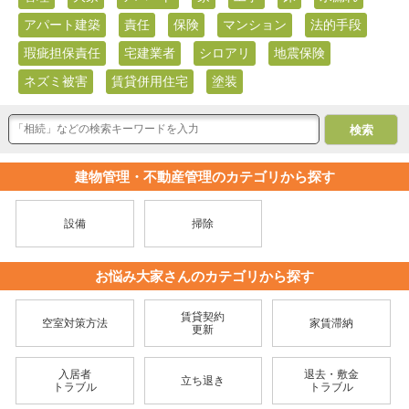
アパート建築
責任
保険
マンション
法的手段
瑕疵担保責任
宅建業者
シロアリ
地震保険
ネズミ被害
賃貸併用住宅
塗装
建物管理・不動産管理のカテゴリから探す
設備
掃除
お悩み大家さんのカテゴリから探す
賃貸契約
空室対策方法
家賃滞納
更新
入居者
退去・敷金
立ち退き
トラブル
トラブル