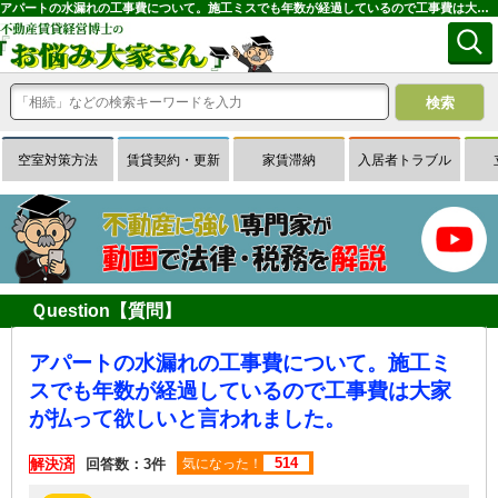
アパートの水漏れの工事費について。施工ミスでも年数が経過しているので工事費は大家が払って欲しいと言われました。｜専門家に無料相談できる賃貸経営Ｑ＆Ａサイトはお悩み大家さん
空室対策方法
賃貸契約・更新
家賃滞納
入居者トラブル
Ｑuestion【質問】
アパートの水漏れの工事費について。施工ミ
スでも年数が経過しているので工事費は大家
が払って欲しいと言われました。
514
解決済
回答数：3件
気になった！