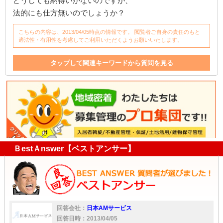
どうしても納得いかないのですが、
法的にも仕方無いのでしょうか？
こちらの内容は、2013/04/05時点の情報です。 閲覧者ご自身の責任のもと
適法性・有用性を考慮してご利用いただくようお願いいたします。
タップして関連キーワードから質問を見る
管理
大家
アパート
家
工事
床
水漏れ
アパート建築
ＢestＡnswer【ベストアンサー】
回答会社：
日本AMサービス
回答日時：2013/04/05