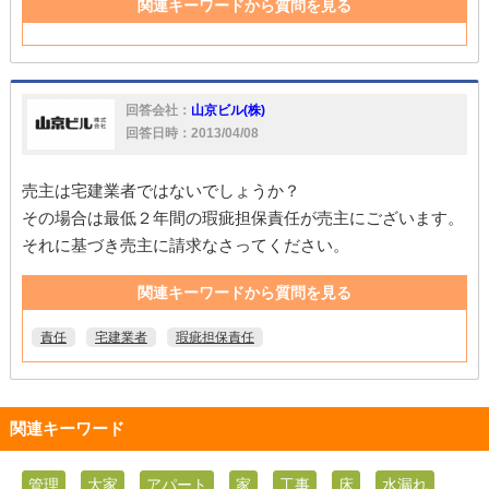
関連キーワードから質問を見る
回答会社：
山京ビル(株)
回答日時：2013/04/08
売主は宅建業者ではないでしょうか？
その場合は最低２年間の瑕疵担保責任が売主にございます。
それに基づき売主に請求なさってください。
関連キーワードから質問を見る
責任
宅建業者
瑕疵担保責任
関連キーワード
管理
大家
アパート
家
工事
床
水漏れ