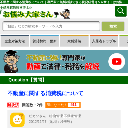
不動産に関する消費税について｜専門家に無料相談できる賃貸経営Ｑ＆Ａサイトはお悩み大家さん
空室対策方法
賃貸契約・更新
家賃滞納
入居者トラブル
Ｑuestion【質問】
不動産に関する消費税について
511
解決済
回答数：2件
気になった！
ピカソさん
建物管理 不動産管理
2012/11/27（地域：埼玉県）