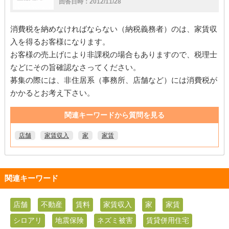
回答日時：2012/11/28
消費税を納めなければならない（納税義務者）のは、家賃収
入を得るお客様になります。
お客様の売上げにより非課税の場合もありますので、税理士
などにその旨確認なさってください。
募集の際には、非住居系（事務所、店舗など）には消費税が
かかるとお考え下さい。
関連キーワードから質問を見る
店舗
家賃収入
家
家賃
関連キーワード
店舗
不動産
賃料
家賃収入
家
家賃
シロアリ
地震保険
ネズミ被害
賃貸併用住宅