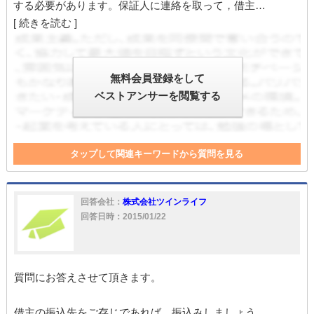
する必要があります。保証人に連絡を取って，借主…
[ 続きを読む ]
無料会員登録をして
ベストアンサーを閲覧する
タップして関連キーワードから質問を見る
保証人
返金
供託
敷金返還
名義
借主
敷金
回答会社：
株式会社ツインライフ
回答日時：2015/01/22
質問にお答えさせて頂きます。
借主の振込先をご存じであれば、振込みしましょう。