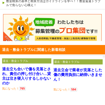
敷金精算の基準と精算方法はガイドラインを学べ！！敷金返還トラブ
ルで焦らない心構え！
退去・敷金トラブルに関連した新着相談
退去・敷金トラブル
退去・敷金トラブル
退去立ち合いで傷を見落とさ
退去立会で業者が見落とした
れ、責任の押し付け合い…貸
傷の費用負担に納得いきませ
主は泣き寝入りするしかない
ん！
のか
気になった！
765
気になった！
594