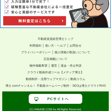
不動産賃貸経営博士トップ
｜
｜
利用規約
使い方・ヘルプ
お問合せ
｜
プライバシーポリシー
個人情報の取扱いについて
広告掲載について
｜
｜
物件掲載希望
運営
退会・停止申請
クラウド動画作成ツール【メディア博士】
動画制作・活用ウェブマガジン｜動画コラム
博士.comチャンネル！
不動産ホームページ制作・SEOは博士クラウドRHS
PCサイトへ
(C) HAKASE.COM Inc All Rights Reserved.