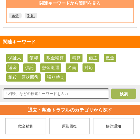
関連キーワードから質問を見る
返金
対応
関連キーワード
保証人
償却
敷金精算
精算
借主
敷金
返金
供託
敷金返還
名義
対応
相殺 原状回復
張り替え
退去・敷金トラブルのカテゴリから探す
敷金精算
原状回復
解約通知