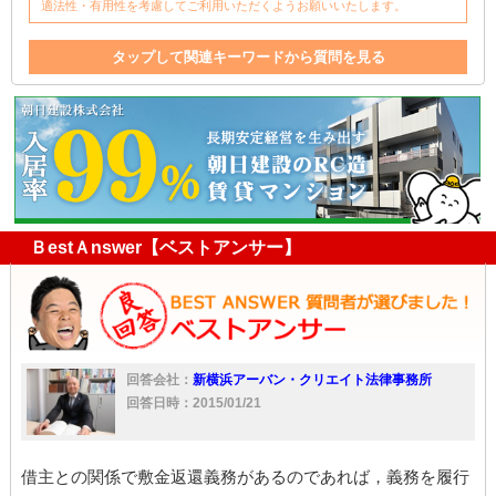
適法性・有用性を考慮してご利用いただくようお願いいたします。
タップして関連キーワードから質問を見る
保証人
償却
敷金精算
精算
借主
敷金
ＢestＡnswer【ベストアンサー】
回答会社：
新横浜アーバン・クリエイト法律事務所
回答日時：2015/01/21
借主との関係で敷金返還義務があるのであれば，義務を履行