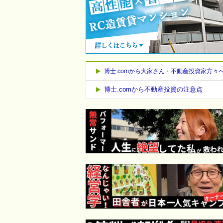
博士.comから大家さん・不動産投資家方々
博士.comから不動産投資の注意点