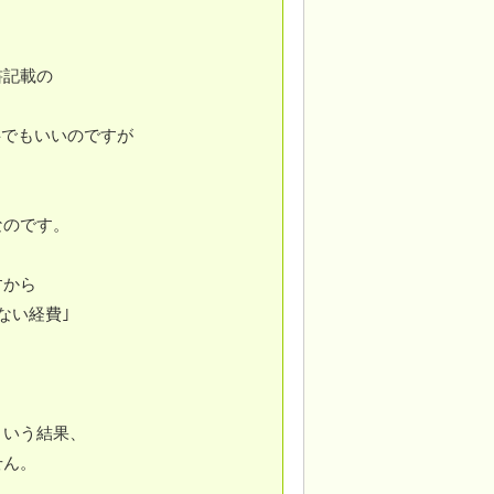
書記載の
字でもいいのですが
なのです。
すから
ない経費｣
という結果、
せん。