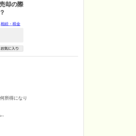
売却の際
？
相続・税金
。
、何所得になり
ん。