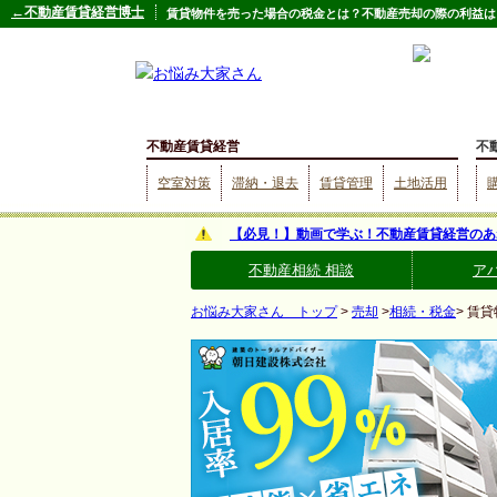
←不動産賃貸経営博士
賃貸物件を売った場合の税金とは？不動産売却の際の利益は
不動産賃貸経営
不
空室対策
滞納・退去
賃貸管理
土地活用
【必見！】動画で学ぶ！不動産賃貸経営のあ
不動産相続 相談
ア
お悩み大家さん トップ
>
売却
>
相続・税金
> 賃