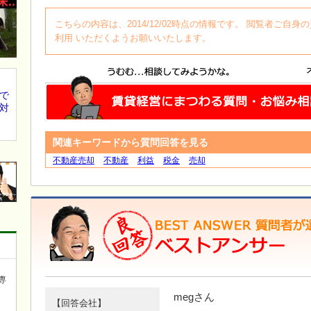
こちらの内容は、2014/12/02時点の情報です。 閲覧者ご
利用 いただくようお願いいたします。
で
対
関連キーワードから質問回答を見る
不動産売却
不動産
利益
税金
売却
専
megさん
【回答会社】