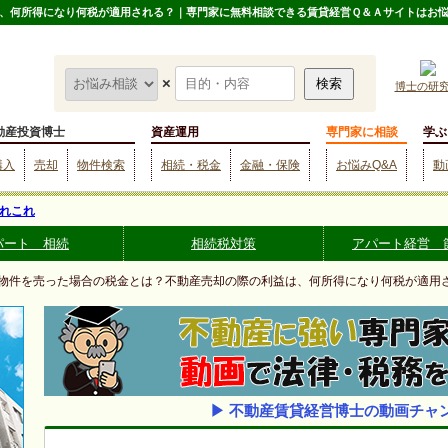
、何所得になり何税が適用される？｜専門家に無料相談できる賃貸経営Ｑ＆Ａサイトはお
×
博士の研
動産投資博士
資産運用
専門家に相談
学ぶ
購入
売却
物件検索
相続・税金
金融・保険
お悩みQ&A
動
れこれ
パート 相続
相続税対策
アパート経営 
貸物件を売った場合の税金とは？不動産売却の際の利益は、何所得になり何税が適用
▶ 不動産賃貸経営博士の動画チャ