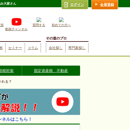
悩み大家さん
ログイン
会員登録
究室
質問する
初めての方へ
動画チャンネル
その道のプロ
画
セミナー
コラム
会社探し
専門家探し
節税対策
固定資産税 不動産
される？
ンネルはこちら！