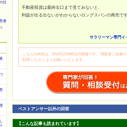
の仕
不動産投資は最終出口まで見てみないと、
利益が出る出ないがわからないロングスパンの商売で
営者
っ
サラリーマン専門イ
こちらの内容は、2014/12/03時点の情報です。 閲覧者ご
承
利用 いただくようお願いいたします。
つ
営
授
ベストアンサー以外の回答
し
【こんな記事も読まれています】
？