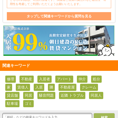
用性を考慮してご利用いただくようお願いいたします。
タップして関連キーワードから質問を見る
修理
不動産
入居者
アパート
仲介
処分
家
賃借人
入居
隣
不動産屋
関連キーワード
修理
不動産
入居者
アパート
仲介
処分
家
賃借人
入居
隣
不動産屋
クレーム
貸店舗
同居
騒音問題
近隣 トラブル
同居人
駐車場
ゴミ