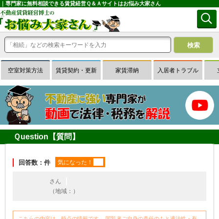
｜専門家に無料相談できる賃貸経営Ｑ＆Ａサイトはお悩み大家さん
空室対策方法
賃貸契約・更新
家賃滞納
入居者トラブル
Ｑuestion【質問】
回答数：件
気になった！
さん
（地域：）
こちらの内容は、時点の情報です。 閲覧者ご自身の責任のもと適法性・有