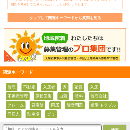
用性を考慮してご利用いただくようお願いいたします。
タップして関連キーワードから質問を見る
管理
不動産
入居者
家
家賃
入居
不動産管理
原状回復
自殺
賃料
管理会社
関連キーワード
管理
不動産
入居者
家
家賃
入居
不動産管理
原状回復
自殺
賃料
管理会社
クレーム
貸店舗
同居
騒音問題
近隣 トラブル
同居人
駐車場
ゴミ