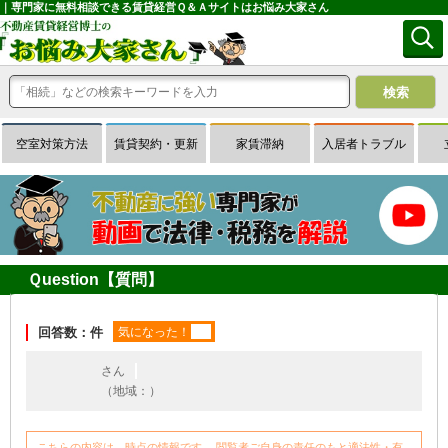
｜専門家に無料相談できる賃貸経営Ｑ＆Ａサイトはお悩み大家さん
空室対策方法
賃貸契約・更新
家賃滞納
入居者トラブル
Ｑuestion【質問】
回答数：件
気になった！
さん
（地域：）
こちらの内容は、時点の情報です。 閲覧者ご自身の責任のもと適法性・有