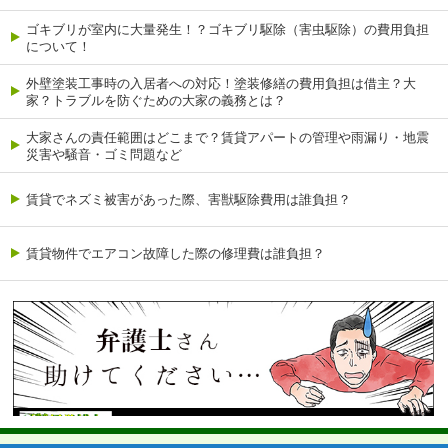
ゴキブリが室内に大量発生！？ゴキブリ駆除（害虫駆除）の費用負担
について！
外壁塗装工事時の入居者への対応！塗装修繕の費用負担は借主？大
家？トラブルを防ぐための大家の義務とは？
大家さんの責任範囲はどこまで？賃貸アパートの管理や雨漏り・地震
災害や騒音・ゴミ問題など
賃貸でネズミ被害があった際、害獣駆除費用は誰負担？
賃貸物件でエアコン故障した際の修理費は誰負担？