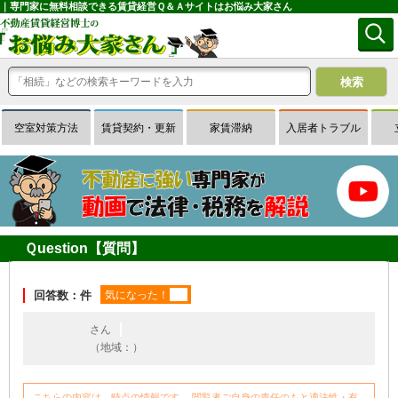
｜専門家に無料相談できる賃貸経営Ｑ＆Ａサイトはお悩み大家さん
空室対策方法
賃貸契約・更新
家賃滞納
入居者トラブル
Ｑuestion【質問】
回答数：件
気になった！
さん
（地域：）
こちらの内容は、時点の情報です。 閲覧者ご自身の責任のもと適法性・有