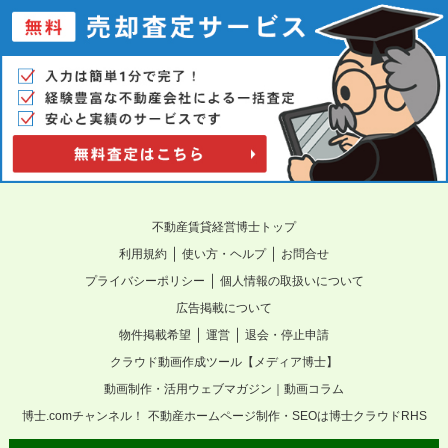
不動産賃貸経営博士トップ
｜
｜
利用規約
使い方・ヘルプ
お問合せ
｜
プライバシーポリシー
個人情報の取扱いについて
広告掲載について
｜
｜
物件掲載希望
運営
退会・停止申請
クラウド動画作成ツール【メディア博士】
動画制作・活用ウェブマガジン｜動画コラム
博士.comチャンネル！
不動産ホームページ制作・SEOは博士クラウドRHS