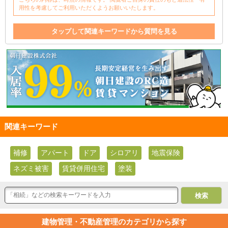
用性を考慮してご利用いただくようお願いいたします。
タップして関連キーワードから質問を見る
補修
アパート
ドア
関連キーワード
補修
アパート
ドア
シロアリ
地震保険
ネズミ被害
賃貸併用住宅
塗装
建物管理・不動産管理のカテゴリから探す