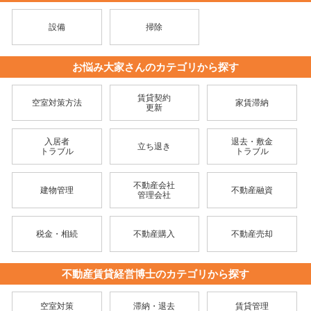
設備
掃除
お悩み大家さんのカテゴリから探す
賃貸契約
空室対策方法
家賃滞納
更新
入居者
退去・敷金
立ち退き
トラブル
トラブル
不動産会社
建物管理
不動産融資
管理会社
税金・相続
不動産購入
不動産売却
不動産賃貸経営博士のカテゴリから探す
空室対策
滞納・退去
賃貸管理