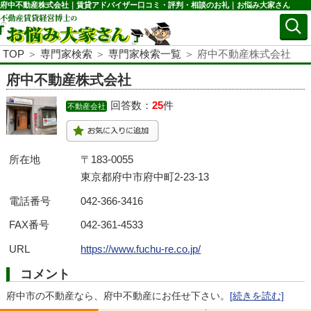
府中不動産株式会社｜賃貸アドバイザー口コミ・評判・相談のお礼｜お悩み大家さん
TOP
＞
専門家検索
＞
専門家検索一覧
＞ 府中不動産株式会社
府中不動産株式会社
回答数：
25
件
不動産会社
所在地
〒183-0055
東京都府中市府中町2-23-13
電話番号
042-366-3416
FAX番号
042-361-4533
URL
https://www.fuchu-re.co.jp/
コメント
府中市の不動産なら、府中不動産にお任せ下さい。
[続きを読む]